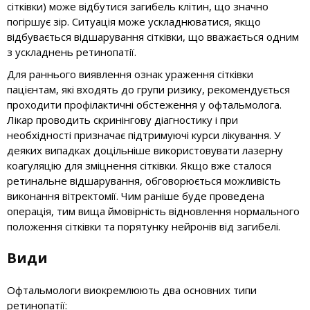
сітківки) може відбутися загибель клітин, що значно
погіршує зір. Ситуація може ускладнюватися, якщо
відбувається відшарування сітківки, що вважається одним
з ускладнень ретинопатії.
Для раннього виявлення ознак ураження сітківки
пацієнтам, які входять до групи ризику, рекомендується
проходити профілактичні обстеження у офтальмолога.
Лікар проводить скринінгову діагностику і при
необхідності призначає підтримуючі курси лікування. У
деяких випадках доцільніше використовувати лазерну
коагуляцію для зміцнення сітківки. Якщо вже сталося
ретинальне відшарування, обговорюється можливість
виконання вітректомії. Чим раніше буде проведена
операція, тим вища ймовірність відновлення нормального
положення сітківки та порятунку нейронів від загибелі.
Види
Офтальмологи виокремлюють два основних типи
ретинопатії: