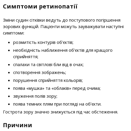
Симптоми ретинопатії
Зміни судин сітківки ведуть до поступового погіршення
зорових функцій. Пацієнти можуть зауважувати наступні
симптоми:
розмитість контурів об’єктів;
необхідність наближення об’єктів для кращого
сприйняття;
спалахи та світлові бли від в очах;
спотворення зображень;
порушення сприйняття кольорів;
поява «мушка» та «облаків» перед очима;
звуження полів зору;
поява темних плям при погляді на об’єкти.
Гострота зору значно знижується під час обстеження.
Причини