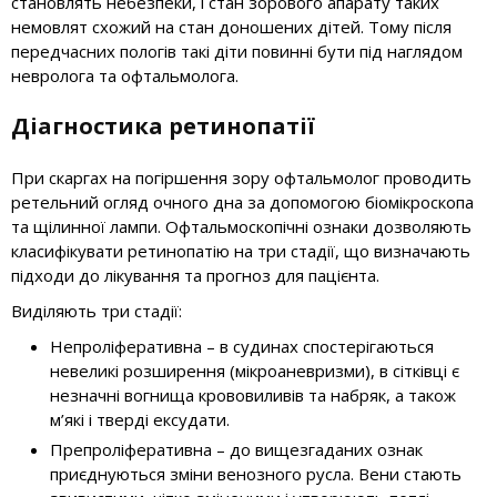
становлять небезпеки, і стан зорового апарату таких
немовлят схожий на стан доношених дітей. Тому після
передчасних пологів такі діти повинні бути під наглядом
невролога та офтальмолога.
Діагностика ретинопатії
При скаргах на погіршення зору офтальмолог проводить
ретельний огляд очного дна за допомогою біомікроскопа
та щілинної лампи. Офтальмоскопічні ознаки дозволяють
класифікувати ретинопатію на три стадії, що визначають
підходи до лікування та прогноз для пацієнта.
Виділяють три стадії:
Непроліферативна – в судинах спостерігаються
невеликі розширення (мікроаневризми), в сітківці є
незначні вогнища крововиливів та набряк, а також
м’які і тверді ексудати.
Препроліферативна – до вищезгаданих ознак
приєднуються зміни венозного русла. Вени стають