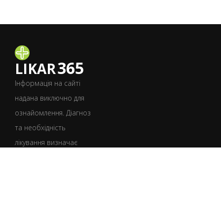
365
LIKAR
Інформація на сайті
надана виключно для
ознайомлення. Діагноз
та необхідність
лікування визначає
лише лікар після
консультації.
УКР
РУС