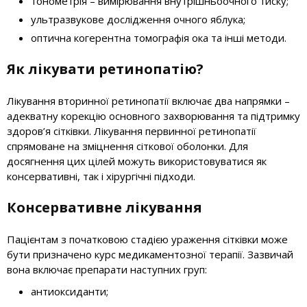
тонометрія – вимірювання внутрішньоочного тиску;
ультразвукове дослідження очного яблука;
оптична когерентна томографія ока та інші методи.
Як лікувати ретинопатію?
Лікування вторинної ретинопатії включає два напрямки –
адекватну корекцію основного захворювання та підтримку
здоров’я сітківки. Лікування первинної ретинопатії
спрямоване на зміцнення сіткової оболонки. Для
досягнення цих цілей можуть використовуватися як
консервативні, так і хірургічні підходи.
Консервативне лікування
Пацієнтам з початковою стадією ураження сітківки може
бути призначено курс медикаментозної терапії. Зазвичай
вона включає препарати наступних груп:
антиоксиданти;