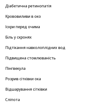
Діабетична ретинопатія
Крововиливи в око
Іскри перед очима
Біль у скронях
Підтікання навколоплідних вод
Підвищена стомлюваність
Пінгвекула
Розрив сітківки ока
Відшарування сітківки
Сліпота