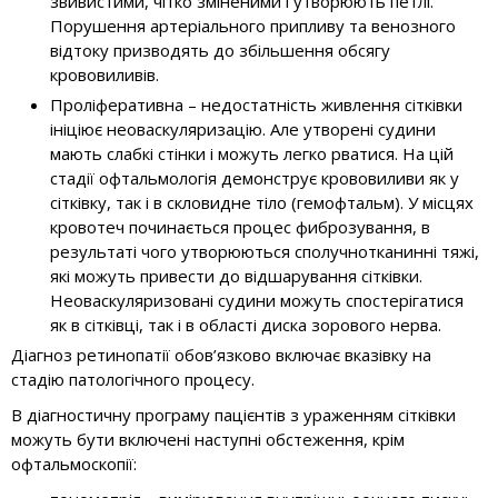
звивистими, чітко зміненими і утворюють петлі.
Порушення артеріального припливу та венозного
відтоку призводять до збільшення обсягу
крововиливів.
Проліферативна – недостатність живлення сітківки
ініціює неоваскуляризацію. Але утворені судини
мають слабкі стінки і можуть легко рватися. На цій
стадії офтальмологія демонструє крововиливи як у
сітківку, так і в скловидне тіло (гемофтальм). У місцях
кровотеч починається процес фиброзування, в
результаті чого утворюються сполучнотканинні тяжі,
які можуть привести до відшарування сітківки.
Неоваскуляризовані судини можуть спостерігатися
як в сітківці, так і в області диска зорового нерва.
Діагноз ретинопатії обов’язково включає вказівку на
стадію патологічного процесу.
В діагностичну програму пацієнтів з ураженням сітківки
можуть бути включені наступні обстеження, крім
офтальмоскопії: