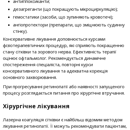
антигіпоксиканти;
дезагреганти (що покращують мікроциркуляцію);
гемостатики (засоби, що зупиняють кровотечі);
ангіопротектори (препарати, що зміцнюють судинну
стінку).
Консервативне лікування доповнюється курсами
фізіотерапевтичних процедур, які сприяють покращенню
стану сітківки та зорового нерва. Ефективність терапії
оцінює офтальмолог. Рекомендується динамічне
спостереження спеціаліста, повторні курси
консервативного лікування та адекватна корекція
основного захворювання.
При прогресуванні ретинопатії або наявності запущеного
процесу розглядається питання про хірургічне втручання.
Хірургічне лікування
Лазерна коагуляція сітківки є найбільш відомим методом
лікування ретинопатії. Її можуть рекомендувати пацієнтам,