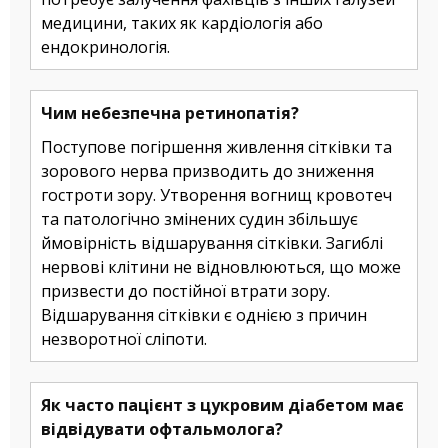
медицини, таких як кардіологія або
ендокринологія.
Чим небезпечна ретинопатія?
Поступове погіршення живлення сітківки та
зорового нерва призводить до зниження
гостроти зору. Утворення вогнищ кровотеч
та патологічно змінених судин збільшує
ймовірність відшарування сітківки. Загиблі
нервові клітини не відновлюються, що може
призвести до постійної втрати зору.
Відшарування сітківки є однією з причин
незворотної сліпоти.
Як часто пацієнт з цукровим діабетом має
відвідувати офтальмолога?