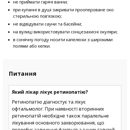
не приймати гарячі ванни;
при купанні в душі закривати проопероване око
стерильною пов’язкою;
не відвідувати сауни та басейни;
на вулиці використовувати сонцезахисні окуляри;
в сонячну погоду носити капелюхи з широкими
полями або кепки.
Питання
Який лікар лікує ретинопатію?
Ретинопатію діагностує та лікує
офтальмолог. При наявності вторинних
ретинопатій необхідне також паралельне
лікування основного захворювання, що
потребує залучення фахівців з інших галузей