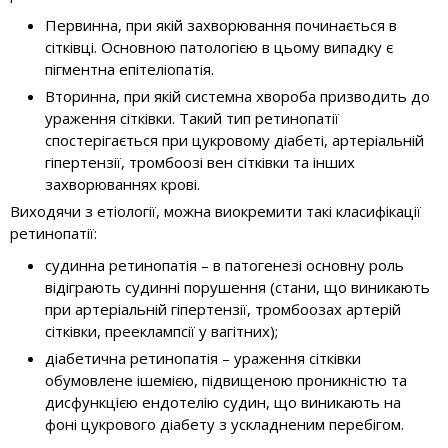
Первинна, при якій захворювання починається в
сітківці. Основною патологією в цьому випадку є
пігментна епітеліопатія.
Вторинна, при якій системна хвороба призводить до
ураження сітківки. Такий тип ретинопатії
спостерігається при цукровому діабеті, артеріальній
гіпертензії, тромбоозі вен сітківки та інших
захворюваннях крові.
Виходячи з етіології, можна виокремити такі класифікації
ретинопатії:
судинна ретинопатія – в патогенезі основну роль
відіграють судинні порушення (стани, що виникають
при артеріальній гіпертензії, тромбоозах артерій
сітківки, прееклампсії у вагітних);
діабетична ретинопатія – ураження сітківки
обумовлене ішемією, підвищеною проникністю та
дисфункцією ендотелію судин, що виникають на
фоні цукрового діабету з ускладненим перебігом.