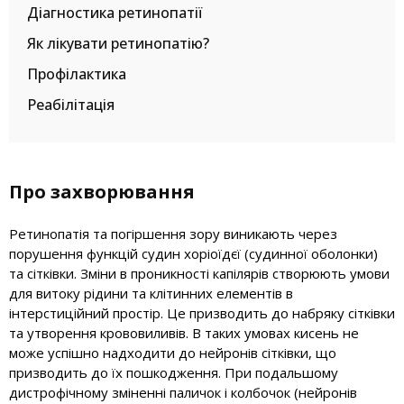
Діагностика ретинопатії
Як лікувати ретинопатію?
Профілактика
Реабілітація
Про захворювання
Ретинопатія та погіршення зору виникають через
порушення функцій судин хоріоїдєї (судинної оболонки)
та сітківки. Зміни в проникності капілярів створюють умови
для витоку рідини та клітинних елементів в
інтерстиційний простір. Це призводить до набряку сітківки
та утворення крововиливів. В таких умовах кисень не
може успішно надходити до нейронів сітківки, що
призводить до їх пошкодження. При подальшому
дистрофічному зміненні паличок і колбочок (нейронів