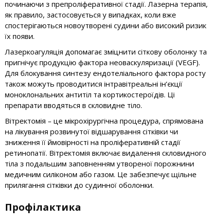
починаючи з препроліферативної стадії. Лазерна терапія,
як правило, застосовується у випадках, коли вже
спостерігаються новоутворені судини або високий ризик
їх появи.
Лазеркоагуляція допомагає зміцнити сіткову оболонку та
пригнічує продукцію фактора неоваскуляризації (VEGF).
Для блокування синтезу ендотеліального фактора росту
також можуть проводитися інтравітреальні ін’єкції
моноклональних антитіл та кортикостероїдів. Ці
препарати вводяться в скловидне тіло.
Вітректомія – це мікрохірургічна процедура, спрямована
на лікування розвинутої відшарування сітківки чи
зниження її ймовірності на проліферативній стадії
ретинопатії. Вітректомія включає видалення скловидного
тіла з подальшим заповненням утвореної порожнини
медичним силіконом або газом. Це забезпечує щільне
прилягання сітківки до судинної оболонки.
Профілактика