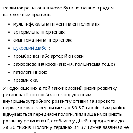
Розвиток ретинопатії може бути пов'язане з рядом
патологічних процесів:
мультифокальна пігментна епітеліопатія;
артеріальна гіпертензія;
симптоматична гіпертензія;
цукровий діабет
;
тромбоз вен або артерій сітківки;
захворювання крові (анемія, поліцитемія тощо);
патології нирок;
травми ока.
У недоношених дітей також високий ризик розвитку
ретинопатії, що пов'язано з порушенням
внутрішньоутробного розвитку сітківки та зорового
нерва, яке має завершитися до 36-37 тижнів. Чим раніше
відбуваються передчасні пологи, тим вища ймовірність
розвитку ретинопатії, особливо у дітей, народжених до
28-30 тижнів. Пологи у термінах 34-37 тижнів зазвичай не