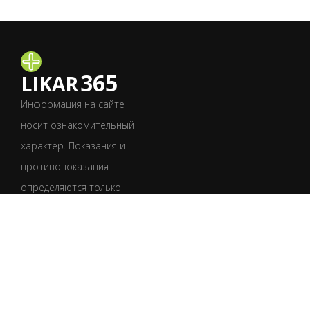
365
LIKAR
Информация на сайте
носит ознакомительный
характер. Показания и
противопоказания
определяются только
врачом после
обследования.
Обязательно
проконсультируйтесь
со специалистом.