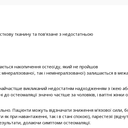
сткову тканину та пов'язане з недостатньою
гається накопичення остеоїду, який не пройшов
к мінералізованої, так і немінералізованої) залишається в меж
 найчастіше викликаний недостатнім надходженням з їжею або
льні до остеомаляції значно частіше за чоловіків, і вагітні жі
льно. Пацієнти можуть відзначати зниження м'язової сили, болі
и як при навантаженні, так і в стані спокою), парестезії (відч
результати, долаючи симптоми остеомаляції.