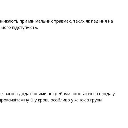
иникають при мінімальних травмах, таких як падіння на
його підступність.
пов'язано з додатковими потребами зростаючого плода у
роксивітаміну D у крові, особливо у жінок з групи