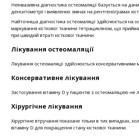
Неінвазивна діагностика остеомаляції базується на дан
денситометрії і виявлених змінах на рентгенограмах кіст
Найточніша діагностика остеомаляції здійснюється на о
маркування кісткової тканини тетрацикліном, що приймає
при швидкій втраті кісткової тканини.
Лікування остеомаляції
Лікування остеомаляції здійснюється консервативними м
Консервативне лікування
Застосування вітаміну D у пацієнтів з остеомаляцією не
Хірургічне лікування
Хірургічне втручання показане тільки в тих випадках, к
вітаміну D для покращення стану кісткової тканини.