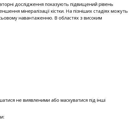
ораторні дослідження показують підвищений рівень
ншення мінералізації кістки. На пізніших стадіях можуть
 осьовому навантаженню. В областях з високим
ишатися не виявленими або маскуватися під інші
и: