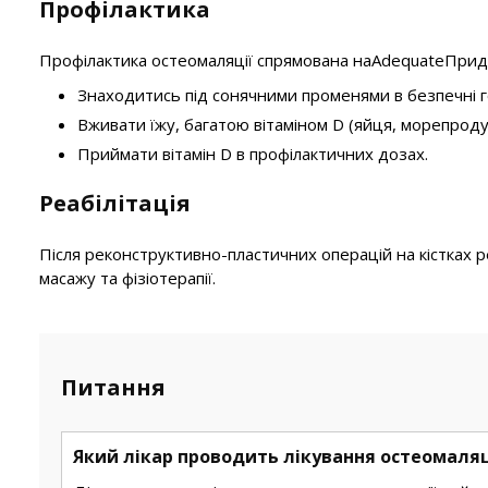
Профілактика
Профілактика остеомаляції спрямована наAdequateПридо
Знаходитись під сонячними променями в безпечні год
Вживати їжу, багатою вітаміном D (яйця, морепродукт
Приймати вітамін D в профілактичних дозах.
Реабілітація
Після реконструктивно-пластичних операцій на кістках р
масажу та фізіотерапії.
Питання
Який лікар проводить лікування остеомаляц