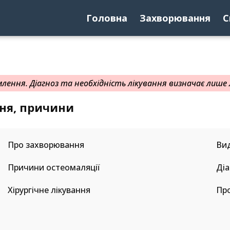
Головна
Захворювання
С
ення. Діагноз та необхідність лікування визначає лише л
ння, причини
Про захворювання
Ви
Причини остеомаляції
Діа
Хірургічне лікування
Пр