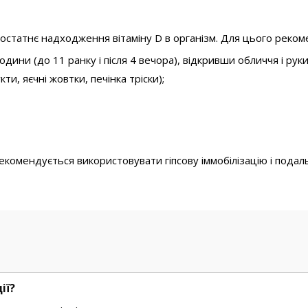
статнє надходження вітаміну D в організм. Для цього реком
ини (до 11 ранку і після 4 вечора), відкривши обличчя і руки
и, яєчні жовтки, печінка тріски);
екомендується використовувати гіпсову іммобілізацію і подал
ії?