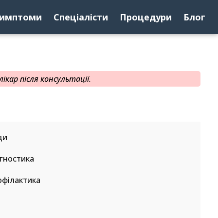
имптоми
Спеціалісти
Процедури
Блог
ікар після консультації.
ди
гностика
офілактика