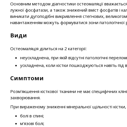
Основним методом діагностики остеомаляції вважається 
лужної фосфатази, а також знижений вміст фосфатів і ка
виникати дугоподібні викривлення стегнових, великогомі
навантаженням можуть формуватися зони патологічної рек
Види
Остеомаляція ділиться на 2 категорії:
неускладнена, при якій відсутні патологічні перелом
ускладнена, коли кістки пошкоджуються навіть під 
Симптоми
Розм'якшення кісткової тканини не має специфічних клін
захворювання.
При вираженому зниженні мінеральної щільності кістки, 
болі в спині;
м'язові болі;