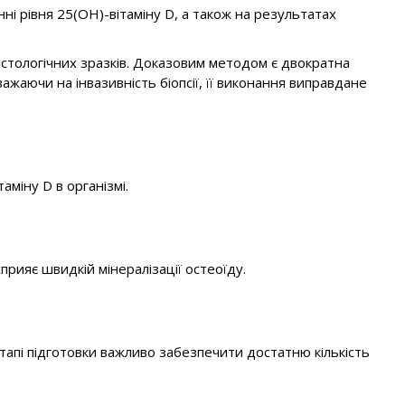
і рівня 25(ОН)-вітаміну D, а також на результатах
стологічних зразків. Доказовим методом є двократна
жаючи на інвазивність біопсії, її виконання виправдане
міну D в організмі.
прияє швидкій мінералізації остеоїду.
етапі підготовки важливо забезпечити достатню кількість