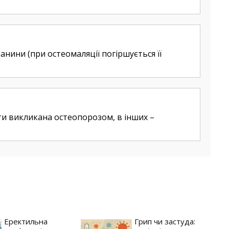
анини (при остеомаляції погіршується її
ти викликана остеопорозом, в інших –
Еректильна
Грип чи застуда: