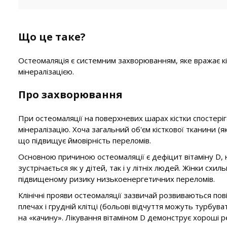
Що це таке?
Остеомаляція є системним захворюванням, яке вражає кі
мінералізацією.
Про захворювання
При остеомаляції на поверхневих шарах кістки спостері
мінералізацію. Хоча загальний об'єм кісткової тканини (я
що підвищує ймовірність переломів.
Основною причиною остеомаляції є дефіцит вітаміну D,
зустрічається як у дітей, так і у літніх людей. Жінки схи
підвищеному ризику низькоенергетичних переломів.
Клінічні прояви остеомаляції зазвичай розвиваються пові
плечах і грудній клітці (больові відчуття можуть турбуват
на «качину». Лікування вітаміном D демонструє хороші 