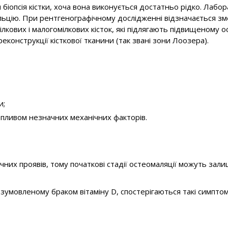
біопсія кістки, хоча вона виконується достатньо рідко. Лаб
льцію. При рентгенографічному дослідженні відзначається зме
лкових і малогомілкових кісток, які підлягають підвищеному
онструкції кісткової тканини (так звані зони Лоозера).
и;
впливом незначних механічних факторів.
ічних проявів, тому початкові стадії остеомаляції можуть зал
зумовленому браком вітаміну D, спостерігаються такі симптом