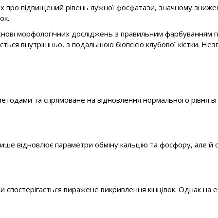
их про підвищений рівень лужної фосфатази, значному зниженн
ок.
снові морфологічних досліджень з правильним фарбуванням гі
ться внутрішньо, з подальшою біопсією клубової кістки. Незва
етодами та спрямоване на відновлення нормального рівня віта
 лише відновлює параметри обміну кальцію та фосфору, але й с
оли спостерігається виражене викривлення кінцівок. Однак на 