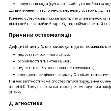
порушення ходи (кульгавість або утинообразна ход
До виникнення патологічного перелому остеомаляція в
Клінічно остеомаляція може проявлятися загальною м'язо
рівні хребта чи шийки бедра. Однак найчастіше цей стан
Причини остеомаляції
Дефіцит вітаміну D, що призводить до остеомаляції, мо
недостаток сонячного світла;
особливості пігментації шкіри;
недостатнє або неповноцінне харчування;
зменшення виділення вітаміну D з віком та іншими 
Під час вагітності може спостерігатися порушення обмі
вітаміні D. Тому в період вагітності рекомендується проф
ризику.
Діагностика