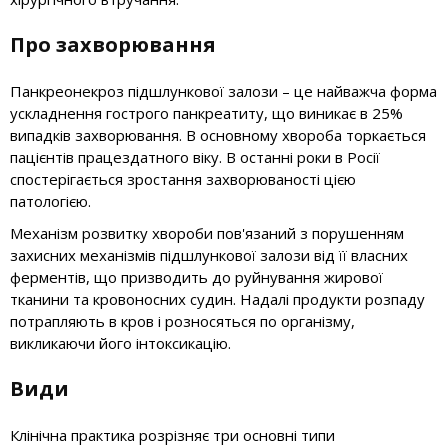
Про захворювання
Панкреонекроз підшлункової залози – це найважча форма
ускладнення гострого панкреатиту, що виникає в 25%
випадків захворювання. В основному хвороба торкається
пацієнтів працездатного віку. В останні роки в Росії
спостерігається зростання захворюваності цією
патологією.
Механізм розвитку хвороби пов'язаний з порушенням
захисних механізмів підшлункової залози від її власних
ферментів, що призводить до руйнування жирової
тканини та кровоносних судин. Надалі продукти розпаду
потрапляють в кров і розносяться по організму,
викликаючи його інтоксикацію.
Види
Клінічна практика розрізняє три основні типи