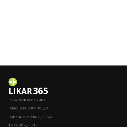
365
LIKAR
Інформація на сайті
надана виключно для
ознайомлення. Діагноз
та необхідність