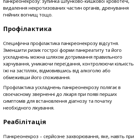
панкреонекрозу: зупинка шлунково-кишкової кровотечі,
видалення некротизованих частин органів, дренування
гнійних вогнищ тощо.
Профілактика
Специфічна профілактика панкреонекрозу відсутня.
Зменшити ризик гострої форми панкреатиту та його
ускладнень можна шляхом дотримання правильного
харчування, уникаючи переїдання, контролюючи кількість
їжі на застіллях, відмовившись від алкоголю або
обмеживши його споживання.
Профілактика ускладнень панкреонекрозу полягає в
своєчасному зверненні до лікаря при появі перших
симптомів для встановлення діагнозу та початку
необхідного лікування.
Реабілітація
Панкреонекроз – серйозне захворювання, яке, навіть при