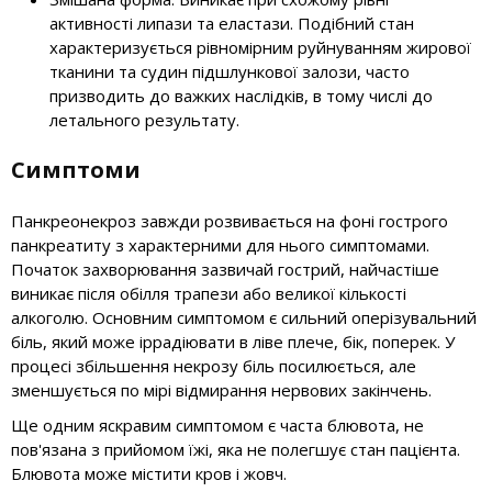
активності липази та еластази. Подібний стан
характеризується рівномірним руйнуванням жирової
тканини та судин підшлункової залози, часто
призводить до важких наслідків, в тому числі до
летального результату.
Симптоми
Панкреонекроз завжди розвивається на фоні гострого
панкреатиту з характерними для нього симптомами.
Початок захворювання зазвичай гострий, найчастіше
виникає після обілля трапези або великої кількості
алкоголю. Основним симптомом є сильний оперізувальний
біль, який може іррадіювати в ліве плече, бік, поперек. У
процесі збільшення некрозу біль посилюється, але
зменшується по мірі відмирання нервових закінчень.
Ще одним яскравим симптомом є часта блювота, не
пов'язана з прийомом їжі, яка не полегшує стан пацієнта.
Блювота може містити кров і жовч.