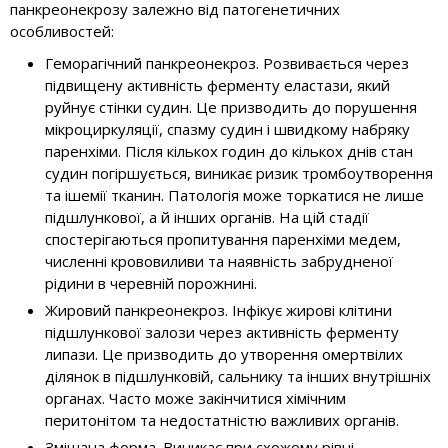
панкреонекрозу залежно від патогенетичних
особливостей:
Геморагічний панкреонекроз. Розвивається через
підвищену активність ферменту еластази, який
руйнує стінки судин. Це призводить до порушення
мікроциркуляції, спазму судин і швидкому набряку
паренхіми. Після кількох годин до кількох днів стан
судин погіршується, виникає ризик тромбоутворення
та ішемії тканин. Патологія може торкатися не лише
підшлункової, а й інших органів. На цій стадії
спостерігаються пропитування паренхіми медем,
численні крововиливи та наявність забрудненої
рідини в черевній порожнині.
Жировий панкреонекроз. Інфікує жирові клітини
підшлункової залози через активність ферменту
липази. Це призводить до утворення омертвілих
ділянок в підшлунковій, сальнику та інших внутрішніх
органах. Часто може закінчитися хімічним
перитонітом та недостатністю важливих органів.
Змішана форма. Виникає при схожому рівні