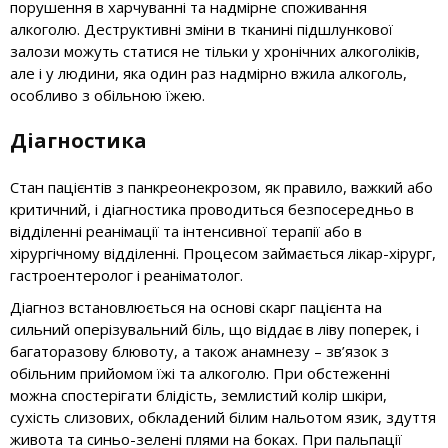
порушення в харчуванні та надмірне споживання
алкоголю. Деструктивні зміни в тканині підшлункової
залози можуть статися не тільки у хронічних алкоголіків,
але і у людини, яка один раз надмірно вжила алкоголь,
особливо з обільною їжею.
Діагностика
Стан пацієнтів з панкреонекрозом, як правило, важкий або
критичний, і діагностика проводиться безпосередньо в
відділенні реанімації та інтенсивної терапії або в
хірургічному відділенні. Процесом займається лікар-хірург,
гастроентеролог і реаніматолог.
Діагноз встановлюється на основі скарг пацієнта на
сильний оперізувальний біль, що віддає в ліву поперек, і
багаторазову блювоту, а також анамнезу – зв’язок з
обільним прийомом їжі та алкоголю. При обстеженні
можна спостерігати блідість, землистий колір шкіри,
сухість слизових, обкладений білим нальотом язик, здуття
живота та синьо-зелені плями на боках. При пальпації