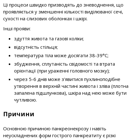
Ці процеси швидко призводять до зневоднення, що
проявляється у зменшенні кількості виділюваної сечі,
сухості на слизових оболонках і шкірі.
Інші прояви:
здуття живота та газові коліки;
відсутність стільця;
температура тіла може досягати 38-39°С;
збудження, сплутаність свідомості та втрата
орієнтації (при ураженні головного мозку);
через 5-6 днів може з'явитися пухлиноподібне
утворення в верхній частині живота і зліва (плотна
запалена підшлункова), шкіра над нею може бути
чутливою.
Причини
Основною причиною панкреонекрозу і навіть
неускладнених форм гострого панкреатиту є різкі