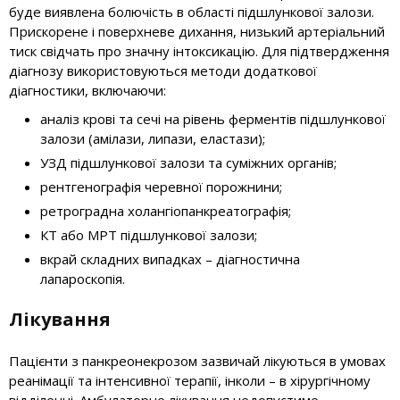
буде виявлена болючість в області підшлункової залози.
Прискорене і поверхневе дихання, низький артеріальний
тиск свідчать про значну інтоксикацію. Для підтвердження
діагнозу використовуються методи додаткової
діагностики, включаючи:
аналіз крові та сечі на рівень ферментів підшлункової
залози (амілази, липази, еластази);
УЗД підшлункової залози та суміжних органів;
рентгенографія черевної порожнини;
ретроградна холангіопанкреатографія;
КТ або МРТ підшлункової залози;
вкрай складних випадках – діагностична
лапароскопія.
Лікування
Пацієнти з панкреонекрозом зазвичай лікуються в умовах
реанімації та інтенсивної терапії, інколи – в хірургічному