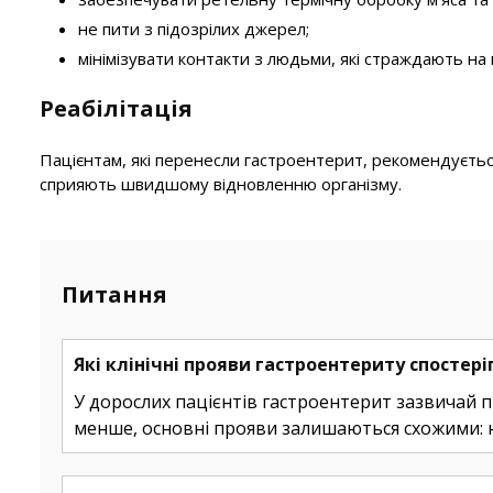
не пити з підозрілих джерел;
мінімізувати контакти з людьми, які страждають на
Реабілітація
Пацієнтам, які перенесли гастроентерит, рекомендується
сприяють швидшому відновленню організму.
Питання
Які клінічні прояви гастроентериту спостер
У дорослих пацієнтів гастроентерит зазвичай п
менше, основні прояви залишаються схожими: нуд