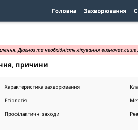
Головна
Захворювання
С
ення. Діагноз та необхідність лікування визначає лише л
ання, причини
Характеристика захворювання
Кла
Етіологія
Ме
Профілактичні заходи
Реа