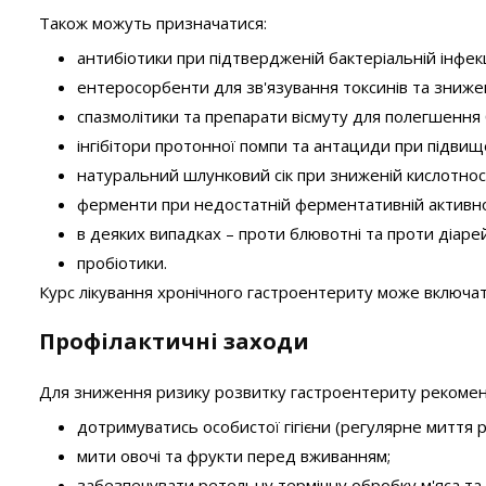
Також можуть призначатися:
антибіотики при підтвердженій бактеріальній інфекц
ентеросорбенти для зв'язування токсинів та знижен
спазмолітики та препарати вісмуту для полегшення
інгібітори протонної помпи та антациди при підвище
натуральний шлунковий сік при зниженій кислотност
ферменти при недостатній ферментативній активн
в деяких випадках – проти блювотні та проти діаре
пробіотики.
Курс лікування хронічного гастроентериту може включат
Профілактичні заходи
Для зниження ризику розвитку гастроентериту рекомен
дотримуватись особистої гігієни (регулярне миття р
мити овочі та фрукти перед вживанням;
забезпечувати ретельну термічну обробку м'яса та