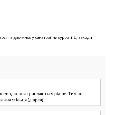
ті, відпочинок у санаторії чи курорті. Ці заходи
о зневоднення трапляються рідше. Тим не
ння стільця (діарея).