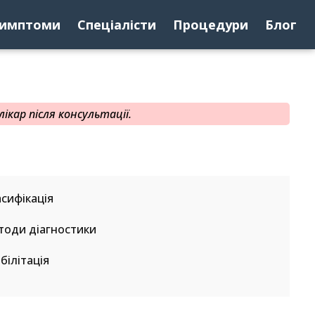
имптоми
Спеціалісти
Процедури
Блог
ікар після консультації.
сифікація
тоди діагностики
білітація