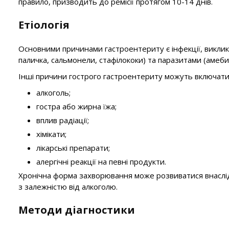
правило, призводить до ремісії протягом 10-14 днів.
Етіологія
Основними причинами гастроентериту є інфекції, викликан
паличка, сальмонели, стафілококи) та паразитами (амеби 
Інші причини гострого гастроентериту можуть включати
алкоголь;
гостра або жирна їжа;
вплив радіації;
хімікати;
лікарські препарати;
алергічні реакції на певні продукти.
Хронічна форма захворювання може розвиватися внаслідок
з залежністю від алкоголю.
Методи діагностики