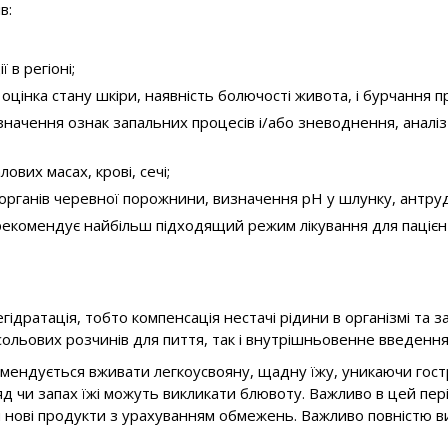
в:
 в регіоні;
інка стану шкіри, наявність болючості живота, і бурчання пр
значення ознак запальних процесів і/або зневоднення, аналіз 
ових масах, крові, сечі;
органів черевної порожнини, визначення рН у шлунку, антру
і рекомендує найбільш підходящий режим лікування для пацієн
гідратація, тобто компенсація нестачі рідини в організмі та
сольових розчинів для пиття, так і внутрішньовенне введення
мендується вживати легкоусвояну, щадну їжу, уникаючи гостр
яд чи запах їжі можуть викликати блювоту. Важливо в цей пер
нові продукти з урахуванням обмежень. Важливо повністю вик