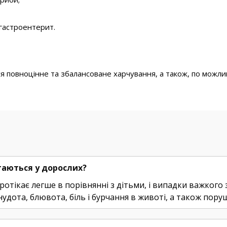
 гастроентерит.
 повноцінне та збалансоване харчування, а також, по можливос
ігаються у дорослих?
ротікає легше в порівнянні з дітьми, і випадки важког
ота, блювота, біль і бурчання в животі, а також поруше