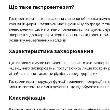
Що таке гастроентерит?
Гастроентерит – це запалення слизової оболонки шлунка
хронічній формі, і зазвичай має інфекційну природу. У 
зневоднення, що негативно позначається на функціонуван
Звернення до лікаря при перших ознаках гастроентери
розвитку небезпечних наслідків.
Характеристика захворювання
Ця патологія є дуже поширеною – за частотою захворюв
інфекційних захворювань, поступаючись лише гострим р
дітей, але воно також не рідкість серед дорослих.
Гастроентерит порушує функції травлення, секреції та т
імунній системі та обміні речовин, що відображається на
Класифікація
За характером протікання гастроентерит поділяється на