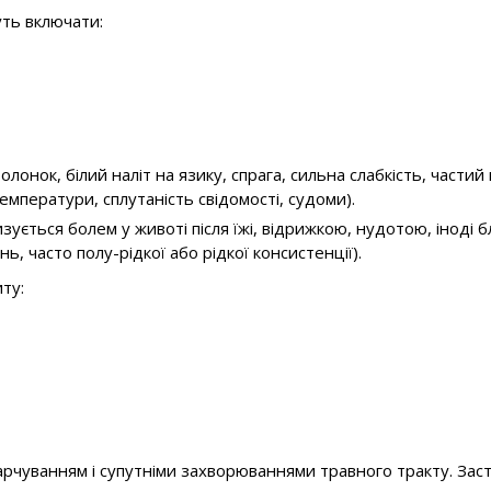
уть включати:
олонок, білий наліт на язику, спрага, сильна слабкість, части
мператури, сплутаність свідомості, судоми).
зується болем у животі після їжі, відрижкою, нудотою, іноді
нь, часто полу-рідкої або рідкої консистенції).
ту:
чуванням і супутніми захворюваннями травного тракту. Засто