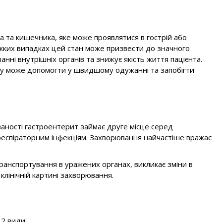
 та кишечника, яке може проявлятися в гострій або
тяжких випадках цей стан може призвести до значного
ні внутрішніх органів та знижує якість життя пацієнта.
ту може допомогти у швидшому одужанні та запобігти
аності гастроентерит займає друге місце серед
еспіраторним інфекціям. Захворювання найчастіше вражає
ранспортування в уражених органах, викликає зміни в
 клінічній картині захворювання.
 2 види: