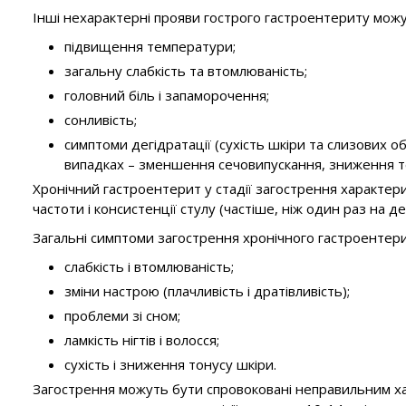
Інші нехарактерні прояви гострого гастроентериту мож
підвищення температури;
загальну слабкість та втомлюваність;
головний біль і запаморочення;
сонливість;
симптоми дегідратації (сухість шкіри та слизових об
випадках – зменшення сечовипускання, зниження те
Хронічний гастроентерит у стадії загострення характери
частоти і консистенції стулу (частіше, ніж один раз на де
Загальні симптоми загострення хронічного гастроентери
слабкість і втомлюваність;
зміни настрою (плачливість і дратівливість);
проблеми зі сном;
ламкість нігтів і волосся;
сухість і зниження тонусу шкіри.
Загострення можуть бути спровоковані неправильним хар