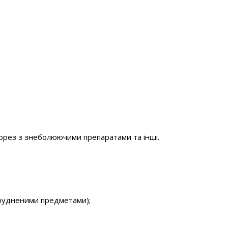
форез з знеболюючими препаратами та інші.
абрудненими предметами);