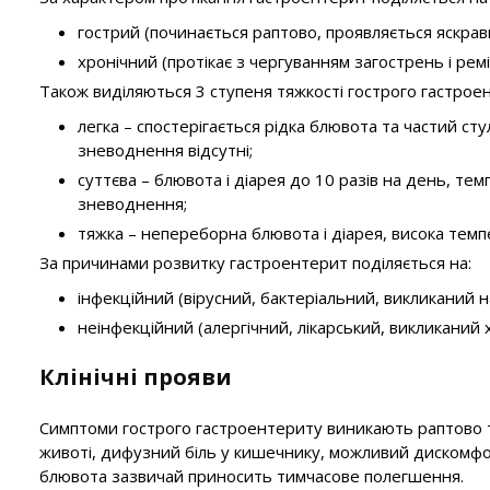
гострий (починається раптово, проявляється яскрав
хронічний (протікає з чергуванням загострень і реміс
Також виділяються 3 ступеня тяжкості гострого гастрое
легка – спостерігається рідка блювота та частий с
зневоднення відсутні;
суттєва – блювота і діарея до 10 разів на день, тем
зневоднення;
тяжка – непереборна блювота і діарея, висока темп
За причинами розвитку гастроентерит поділяється на:
інфекційний (вірусний, бактеріальний, викликаний 
неінфекційний (алергічний, лікарський, викликаний
Клінічні прояви
Симптоми гострого гастроентериту виникають раптово та 
животі, дифузний біль у кишечнику, можливий дискомфорт 
блювота зазвичай приносить тимчасове полегшення.