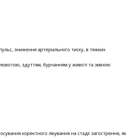
й пульс, зниження артеріального тиску, в тяжких
 блювотою, здуттям, бурчанням у животі та зміною
сування коректного лікування на стадії загострення, як