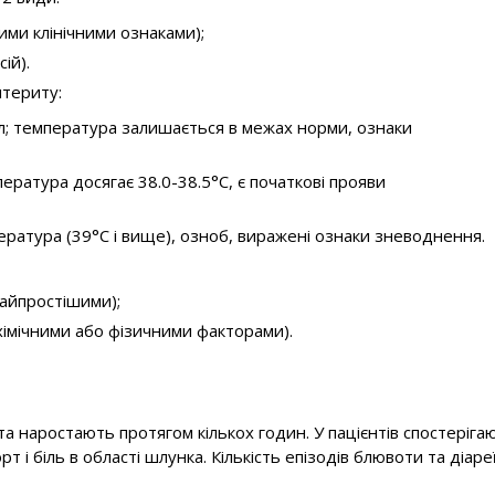
ими клінічними ознаками);
ій).
нтериту:
тул; температура залишається в межах норми, ознаки
пература досягає 38.0-38.5°С, є початкові прояви
ература (39°С і вище), озноб, виражені ознаки зневоднення.
найпростішими);
 хімічними або фізичними факторами).
наростають протягом кількох годин. У пацієнтів спостерігают
і біль в області шлунка. Кількість епізодів блювоти та діареї