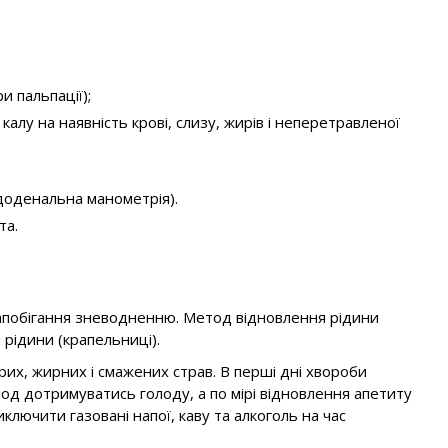
и пальпації);
калу на наявність крові, слизу, жирів і неперетравленої
доденальна манометрія).
та.
 запобігання зневодненню. Метод відновлення рідини
 рідини (крапельниці).
их, жирних і смажених страв. В перші дні хвороби
іод дотримуватись голоду, а по мірі відновлення апетиту
лючити газовані напої, каву та алкоголь на час