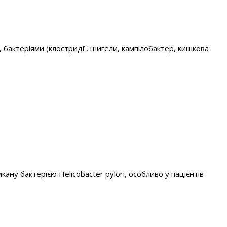
, бактеріями (клостридії, шигели, кампілобактер, кишкова
ну бактерією Helicobacter pylori, особливо у пацієнтів