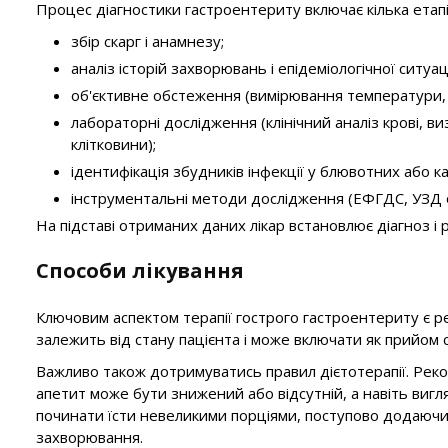
Процес діагностики гастроентериту включає кілька етапі
збір скарг і анамнезу;
аналіз історій захворювань і епідеміологічної ситуації
об'єктивне обстеження (вимірювання температури, оц
лабораторні дослідження (клінічний аналіз крові, ви
клітковини);
ідентифікація збудників інфекції у блювотних або кал
інструментальні методи дослідження (ЕФГДС, УЗД 
На підставі отриманих даних лікар встановлює діагноз 
Способи лікування
Ключовим аспектом терапії гострого гастроентериту є ре
залежить від стану пацієнта і може включати як прийом 
Важливо також дотримуватись правил дієтотерапії. Реко
апетит може бути знижений або відсутній, а навіть вигл
починати їсти невеликими порціями, поступово додаючи 
захворювання.