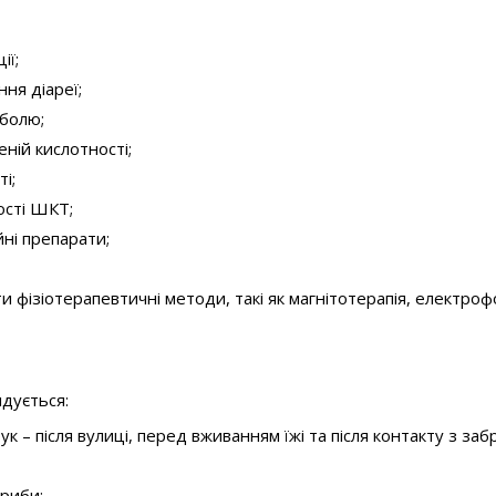
ії;
ня діареї;
 болю;
ній кислотності;
і;
ості ШКТ;
йні препарати;
и фізіотерапевтичні методи, такі як магнітотерапія, електро
дується:
ук – після вулиці, перед вживанням їжі та після контакту з з
 риби;