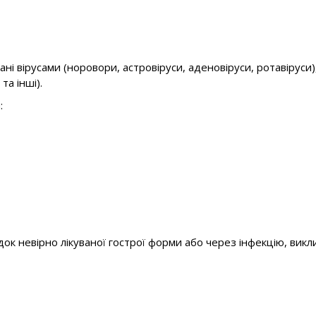
і вірусами (норовори, астровіруси, аденовіруси, ротавіруси)
та інші).
:
 невірно лікуваної гострої форми або через інфекцію, виклика