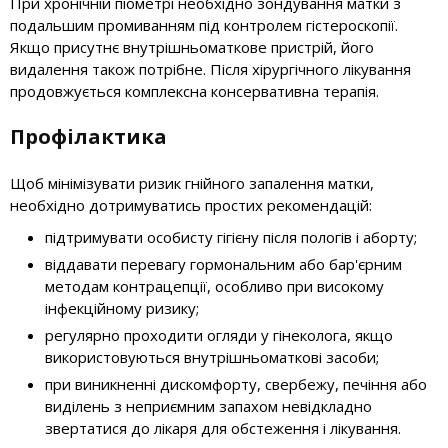
При хронічній піометрі необхідно зондування матки з
подальшим промиванням під контролем гістероскопії.
Якщо присутнє внутрішньоматкове пристрій, його
видалення також потрібне. Після хірургічного лікування
продовжується комплексна консервативна терапія.
Профілактика
Щоб мінімізувати ризик гнійного запалення матки,
необхідно дотримуватись простих рекомендацій:
підтримувати особисту гігієну після пологів і аборту;
віддавати перевагу гормональним або бар'єрним
методам контрацепції, особливо при високому
інфекційному ризику;
регулярно проходити огляди у гінеколога, якщо
використовуються внутрішньоматкові засоби;
при виникненні дискомфорту, свербежу, печіння або
виділень з неприємним запахом невідкладно
звертатися до лікаря для обстеження і лікування.