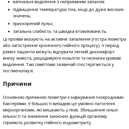
вагінальні виділення з неприємним запахом;
підвищення температури тіла, іноді до дуже високих
значень;
прискорений пульс;
загальна слабкість та швидка втомлюваність.
Ці прояви вказують на активне запалення (гостра піометра
або загострення хронічного гнійного процесу). У період
ремісії пацієнти можуть відчувати легкий дискомфорт
внизу живота, рецидивуючі кольпіти та незначні криваві
виділення. Такі симптоми зазвичай спостерігаються у
постменопаузі.
Причини
Основною причиною піометри є інфікування гноєродними
бактеріями. У більшості випадків це умовно-патогенні
мікроорганізми, які мешкають у піхві. Збільшення їхньої
кількості та зниження захисних функцій організму
сприяють розвитку гнійного ендометриту.