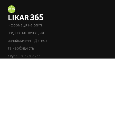
365
LIKAR
Інформація на сайті
надана виключно для
ознайомлення. Діагноз
та необхідність
лікування визначає
лише лікар після
консультації.
УКР
РУС
Умови користування
Політика конфіденційності