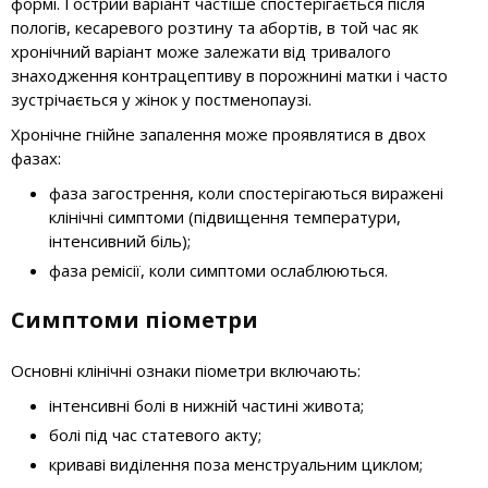
формі. Гострий варіант частіше спостерігається після
пологів, кесаревого розтину та абортів, в той час як
хронічний варіант може залежати від тривалого
знаходження контрацептиву в порожнині матки і часто
зустрічається у жінок у постменопаузі.
Хронічне гнійне запалення може проявлятися в двох
фазах:
фаза загострення, коли спостерігаються виражені
клінічні симптоми (підвищення температури,
інтенсивний біль);
фаза ремісії, коли симптоми ослаблюються.
Симптоми піометри
Основні клінічні ознаки піометри включають:
інтенсивні болі в нижній частині живота;
болі під час статевого акту;
криваві виділення поза менструальним циклом;