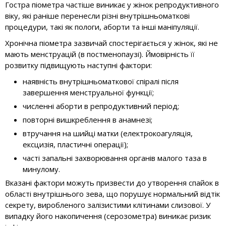
Гостра піометра частіше виникає у жінок репродуктивного
віку, які раніше перенесли різні внутрішньоматкові
процедури, такі як пологи, аборти та інші маніпуляції.
Хронічна піометра зазвичай спостерігається у жінок, які не
мають менструацій (в постменопаузі). Ймовірність її
розвитку підвищують наступні фактори:
наявність внутрішньоматкової спіралі після
завершення менструальної функції;
численні аборти в репродуктивний період;
повторні вишкреблення в анамнезі;
втручання на шийці матки (електрокоагуляція,
ексцизія, пластичні операції);
часті запальні захворювання органів малого таза в
минулому.
Вказані фактори можуть призвести до утворення спайок в
області внутрішнього зева, що порушує нормальний відтік
секрету, виробленого залізистими клітинами слизової. У
випадку його накопичення (серозометра) виникає ризик