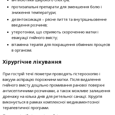
протизапальні препарати для зменшення болю і
зниження температури;
дезінтоксикація – рясне пиття та внутрішньовенне
введення розчинів;
утеротоніки, що сприяють скороченню матки і
евакуації гнійного вмісту;
вітамінна терапія для покращення обмінних процесів
в організмі.
Хірургічне лікування
При гострій течії піометри проводять гістероскопію і
вакуум-аспірацію порожнини матки. Після видалення
гнійного вмісту доцільно промивання ранової поверхні
антисептичними розчинами, а також можливе залишення
дренажу на кілька днів для ретельної санації. Хірургія
виконується в рамках комплексної медикаментозної
терапевтичної програми.