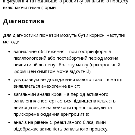
інфікування та подальшого розвитку запального процесу,
включаючи гнійні форми.
Діагностика
Для діагностики піометри можуть бути корисні наступні
методи:
вагінальне обстеження – при гострій формі в
післяпологовий або постабортний період можна
виявити збільшену і болісну матку (при хронічній
формі цей симптом може відсутній);
ультразвукове дослідження малого таза – в матці
виявляється анехогенне вміст;
загальний аналіз крові – в період активного
запалення спостерігається підвищена кількість
лейкоцитів, зміна лейкоцитарної формули та
прискорене осідання еритроцитів;
аналіз на рівень С-реактивного білка, який
відображає активність запального процесу;