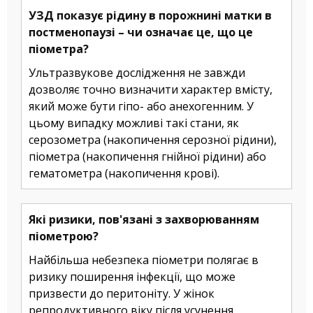
УЗД показує рідину в порожнині матки в
постменопаузі – чи означає це, що це
піометра?
Ультразвукове дослідження не завжди
дозволяє точно визначити характер вмісту,
який може бути гіпо- або анехогенним. У
цьому випадку можливі такі стани, як
серозометра (накопичення серозної рідини),
піометра (накопичення гнійної рідини) або
гематометра (накопичення крові).
Які ризики, пов'язані з захворюванням
піометрою?
Найбільша небезпека піометри полягає в
ризику поширення інфекції, що може
призвести до перитоніту. У жінок
репродуктивного віку після усунення