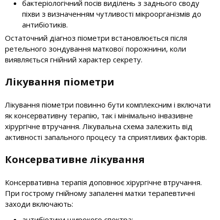
бактеріологічний посів виділень з заднього своду
піхви з визначенням чутливості мікроорганізмів до
антибіотиків.
Остаточний діагноз піометри встановлюється після
ретельного зондування маткової порожнини, коли
виявляється гнійний характер секрету.
Лікування піометри
Лікування піометри повинно бути комплексним і включати
як консервативну терапію, так і мінімально інвазивне
хірургічне втручання. Лікувальна схема залежить від
активності запального процесу та сприятливих факторів.
Консервативне лікування
Консервативна терапія доповнює хірургічне втручання.
При гострому гнійному запаленні матки терапевтичні
заходи включають:
антибіотики широкого спектра;