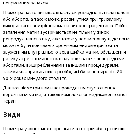
неприємним запахом.
Піометра часто виникає внаслідок ускладнень після пологів
або абортів, а також може розвинутися при тривалому
використанні внутрішньоматкових контрацептивів. Гнійні
запалення матки зустрічаються не тільки у жінок
репродуктивного віку, але також у постменопаузі, де вони
можуть бути пов'язані з хронічним ендометритом та
звуженням внутрішнього зева шийки матки. Збільшення
ризику атрезії шийного каналу пов'язане з попередніми
абортами, вишкребленнями та іншими процедурами,
такими як «прижигание ерозій», які були поширені в 80-
90-х роках минулого століття.
Діагноз піометри вимагає проведення спустошення
порожнини матки, а також комплексної медикаментозної
терапії.
Види
Піометра у жінок може протікати в гострій або хронічній