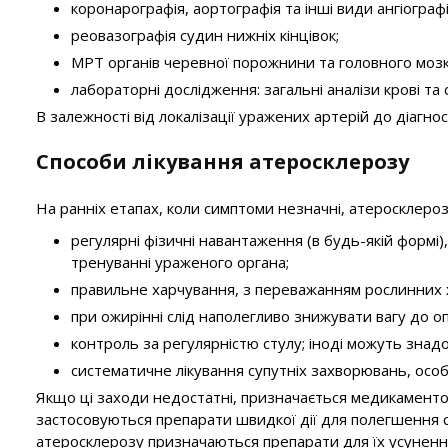
коронарографія, аортографія та інші види ангіограф
реовазографія судин нижніх кінцівок;
МРТ органів черевної порожнини та головного мозк
лабораторні дослідження: загальні аналізи крові та с
В залежності від локалізації уражених артерій до діагно
Способи лікування атеросклерозу
На ранніх етапах, коли симптоми незначні, атеросклероз
регулярні фізичні навантаження (в будь-якій формі),
тренуванні ураженого органа;
правильне харчування, з переважанням рослинних ж
при ожирінні слід наполегливо знижувати вагу до о
контроль за регулярністю стулу; іноді можуть знад
систематичне лікування супутніх захворювань, особл
Якщо ці заходи недостатні, призначається медикаментозн
застосовуються препарати швидкої дії для полегшення 
атеросклерозу призначаються препарати для їх усуненн