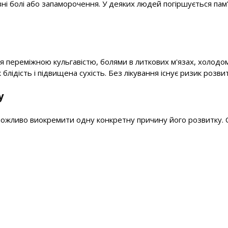
ловні болі або запаморочення. У деяких людей погіршується п
переміжною кульгавістю, болями в литкових м'язах, холодом у
блідість і підвищена сухість. Без лікування існує ризик розв
у
ожливо виокремити одну конкретну причину його розвитку. О