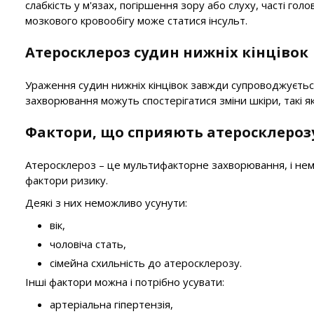
слабкість у м'язах, погіршення зору або слуху, часті го
мозкового кровообігу може статися інсульт.
Атеросклероз судин нижніх кінцівок
Ураження судин нижніх кінцівок завжди супроводжується 
захворювання можуть спостерігатися зміни шкіри, такі як 
Фактори, що сприяють атеросклероз
Атеросклероз – це мультифакторне захворювання, і нем
фактори ризику.
Деякі з них неможливо усунути:
вік,
чоловіча стать,
сімейна схильність до атеросклерозу.
Інші фактори можна і потрібно усувати:
артеріальна гіпертензія,