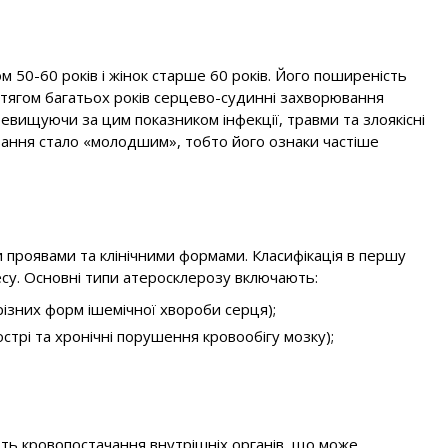
ом 50-60 років і жінок старше 60 років. Його поширеність
отягом багатьох років серцево-судинні захворювання
евищуючи за цим показником інфекції, травми та злоякісні
ювання стало «молодшим», тобто його ознаки частіше
 проявами та клінічними формами. Класифікація в першу
цесу. Основні типи атеросклерозу включають:
ізних форм ішемічної хвороби серця);
стрі та хронічні порушення кровообігу мозку);
ють кровопостачання внутрішніх органів, що може