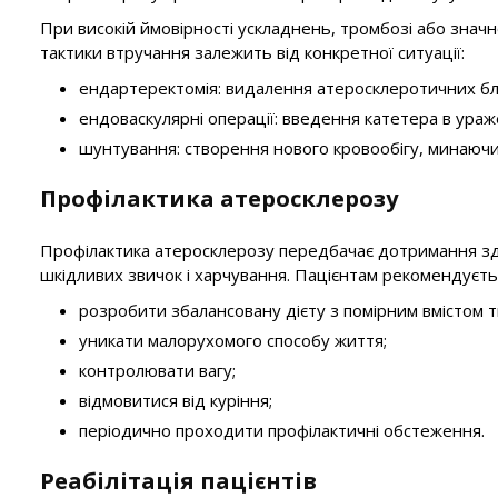
При високій ймовірності ускладнень, тромбозі або значно
тактики втручання залежить від конкретної ситуації:
ендартеректомія: видалення атеросклеротичних бл
ендоваскулярні операції: введення катетера в ураж
шунтування: створення нового кровообігу, минаючи
Профілактика атеросклерозу
Профілактика атеросклерозу передбачає дотримання здо
шкідливих звичок і харчування. Пацієнтам рекомендуєть
розробити збалансовану дієту з помірним вмістом т
уникати малорухомого способу життя;
контролювати вагу;
відмовитися від куріння;
періодично проходити профілактичні обстеження.
Реабілітація пацієнтів