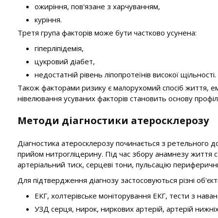
ожиріння, пов'язане з харчуванням,
куріння.
Третя група факторів може бути частково усунена:
гіперліпідемія,
цукровий діабет,
недостатній рівень ліпопротеїнів високої щільності.
Також факторами ризику є малорухомий спосіб життя, е
нівелювання усуваних факторів становить основу профіл
Методи діагностики атеросклерозу
Діагностика атеросклерозу починається з ретельного допи
прийом нитрогліцерину. Під час збору анамнезу життя ст
артеріальний тиск, серцеві тони, пульсацію периферични
Для підтвердження діагнозу застосовуються різні об'єкт
ЕКГ, холтерівське моніторування ЕКГ, тести з нава
УЗД серця, нирок, ниркових артерій, артерій нижніх