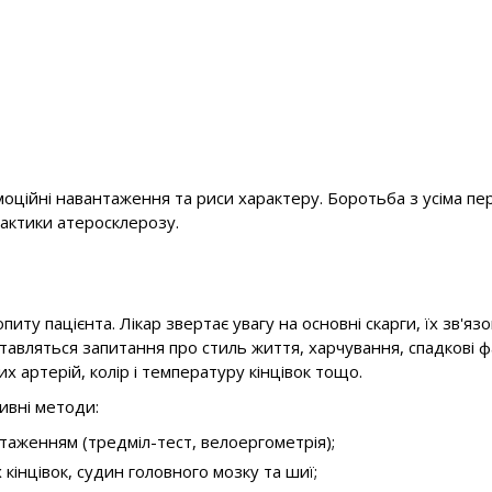
моційні навантаження та риси характеру. Боротьба з усіма п
актики атеросклерозу.
ту пацієнта. Лікар звертає увагу на основні скарги, їх зв'яз
авляться запитання про стиль життя, харчування, спадкові фак
х артерій, колір і температуру кінцівок тощо.
ивні методи:
нтаженням (тредміл-тест, велоергометрія);
 кінцівок, судин головного мозку та шиї;