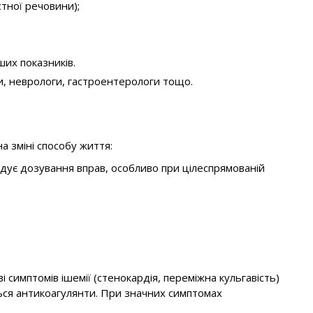
стної речовини);
нших показників.
рги, неврологи, гастроентерологи тощо.
а зміні способу життя:
мендує дозування вправ, особливо при цілеспрямованій
 симптомів ішемії (стенокардія, переміжна кульгавість)
ься антикоагулянти. При значних симптомах