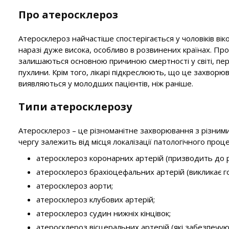
Про атеросклероз
Атеросклероз найчастіше спостерігається у чоловіків вік
наразі дуже висока, особливо в розвинених країнах. Пр
залишаються основною причиною смертності у світі, пер
пухлини. Крім того, лікарі підкреслюють, що це захвор
виявляються у молодших пацієнтів, ніж раніше.
Типи атеросклерозу
Атеросклероз – це різноманітне захворювання з різними
чергу залежить від місця локалізації патологічного про
атеросклероз коронарних артерій (призводить до р
атеросклероз брахіоцефальних артерій (викликає го
атеросклероз аорти;
атеросклероз клубових артерій;
атеросклероз судин нижніх кінцівок;
атеросклероз вісцеральних артерій (які забезпечу