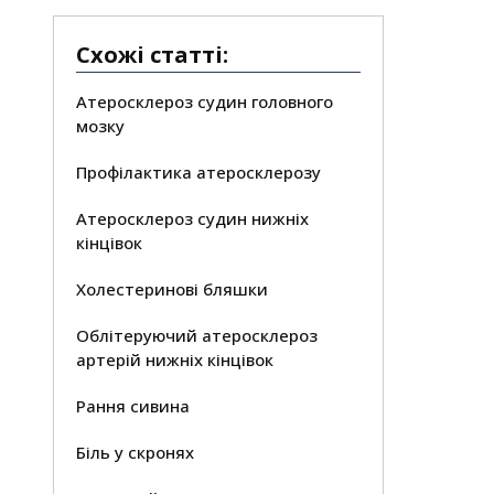
Схожі статті:
Атеросклероз судин головного
мозку
Профілактика атеросклерозу
Атеросклероз судин нижніх
кінцівок
Холестеринові бляшки
Облітеруючий атеросклероз
артерій нижніх кінцівок
Рання сивина
Біль у скронях