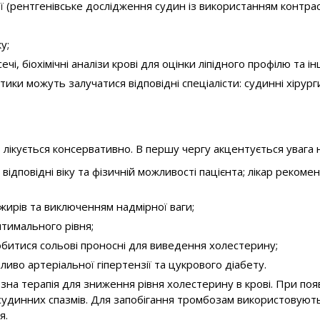
ії (рентгенівське дослідження судин із використанням контра
у;
ечі, біохімічні аналізи крові для оцінки ліпідного профілю та і
стики можуть залучатися відповідні спеціалісти: судинні хіру
 лікується консервативно. В першу чергу акцентується увага н
 відповідні віку та фізичній можливості пацієнта; лікар реко
ирів та виключенням надмірної ваги;
птимального рівня;
обитися сольові проносні для виведення холестерину;
иво артеріальної гіпертензії та цукрового діабету.
а терапія для зниження рівня холестерину в крові. При появі
судинних спазмів. Для запобігання тромбозам використовуют
я.