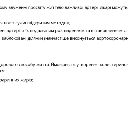
му звуженні просвіту життєво важливої артерії лікарі можуть 
яшок з судин відкритим методом;
ені артерії з їх подальшим розширенням та встановленням ст
 заблоковані ділянки (найчастіше виконується аортокоронар
рового способу життя. Ймовірність утворення холестеринових
ся:
варинних жирів;