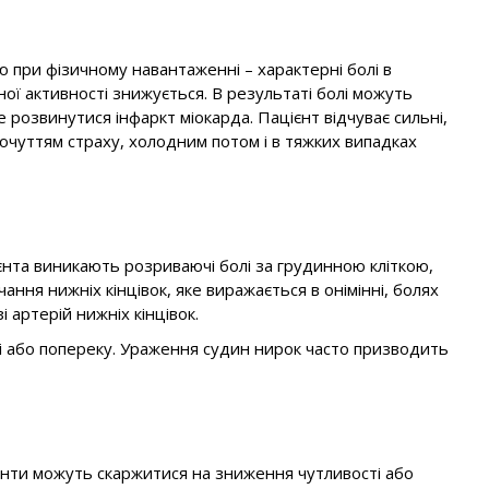
 при фізичному навантаженні – характерні болі в
ої активності знижується. В результаті болі можуть
 розвинутися інфаркт міокарда. Пацієнт відчуває сильні,
я почуттям страху, холодним потом і в тяжких випадках
ієнта виникають розриваючі болі за грудинною кліткою,
ння нижніх кінцівок, яке виражається в онімінні, болях
 артерій нижніх кінцівок.
ті або попереку. Ураження судин нирок часто призводить
єнти можуть скаржитися на зниження чутливості або