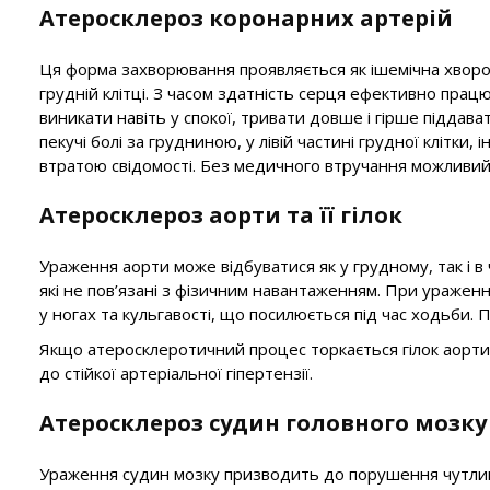
Атеросклероз коронарних артерій
Ця форма захворювання проявляється як ішемічна хвороб
грудній клітці. З часом здатність серця ефективно прац
виникати навіть у спокої, тривати довше і гірше піддав
пекучі болі за грудниною, у лівій частині грудної клітки
втратою свідомості. Без медичного втручання можливий
Атеросклероз аорти та її гілок
Ураження аорти може відбуватися як у грудному, так і в
які не пов’язані з фізичним навантаженням. При ураженн
у ногах та кульгавості, що посилюється під час ходьби.
Якщо атеросклеротичний процес торкається гілок аорти,
до стійкої артеріальної гіпертензії.
Атеросклероз судин головного мозку
Ураження судин мозку призводить до порушення чутливи