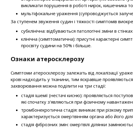
викликати порушення в роботі нирок, кишечника то
мультіфокальне ураження (супроводжується залучен
За ступенем звуження судин і тяжкості симптомів виокре
субклінічна: відбуваються патологічні зміни в стінках
клінічна (симптоматична): присутні характерні сим
просвіту судини на 50% і більше.
Ознаки атеросклерозу
Симптоми атеросклерозу залежать від локалізації ураже
крові надходить у тканини, тим яскравіше проявляються
захворювання можна поділити на три стадії:
стадія ішемії (нестачі кисню): проявляється поступ
які спочатку з'являються при фізичному навантаженні,
тромбонекротична стадія: виникає при різкому прип
характеризується омертвінням органа або його діля
стадія фіброзних змін: омертвілі ділянки замінюют