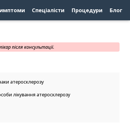
имптоми
Спеціалісти
Процедури
Блог
ікар після консультації.
аки атеросклерозу
соби лікування атеросклерозу