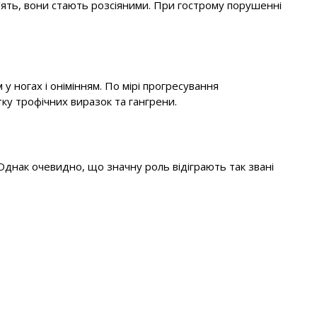
ам'ять, вони стають розсіяними. При гострому порушенні
 ногах і онімінням. По мірі прогресування
итку трофічних виразок та гангрени.
днак очевидно, що значну роль відіграють так звані