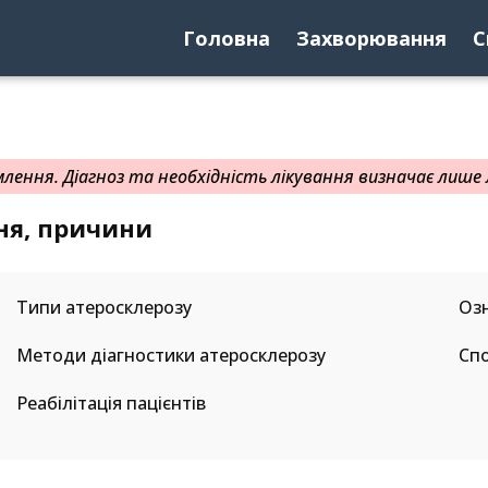
Головна
Захворювання
С
ення. Діагноз та необхідність лікування визначає лише л
ня, причини
Типи атеросклерозу
Озн
Методи діагностики атеросклерозу
Спо
Реабілітація пацієнтів