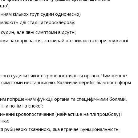
що);
ням кількох груп судин одночасно).
млюють дві стадії атеросклерозу:
 судин, але явні симптоми відсутні;
птоми захворювання, зазвичай розвиваються при звуженні
ного судини і якості кровопостачання органа. Чим менше
 симптоми нестачі кисню. Зазвичай перебіг більшості форм
овим погіршенням функції органа та специфічними болями,
 а потім і в спокої;
иненні кровопостачання (найчастіше на тлі тромбозу) і
нки;
ься рубцевою тканиною, яка втрачає функціональність.