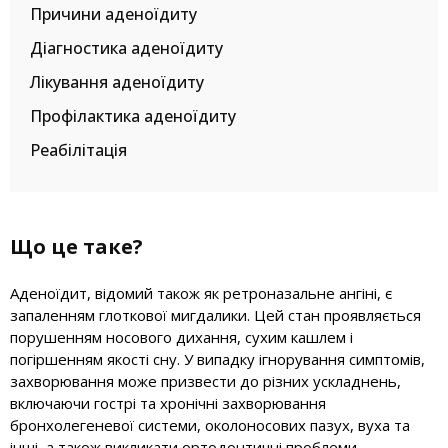
Причини аденоїдиту
Діагностика аденоїдиту
Лікування аденоїдиту
Профілактика аденоїдиту
Реабілітація
Що це таке?
Аденоїдит, відомий також як ретроназальне ангіні, є
запаленням глоткової мигдалики. Цей стан проявляється
порушенням носового дихання, сухим кашлем і
погіршенням якості сну. У випадку ігнорування симптомів,
захворювання може призвести до різних ускладнень,
включаючи гострі та хронічні захворювання
бронхолегеневої системи, околоносових пазух, вуха та
інші, а також викликати ортодонтичні проблеми.