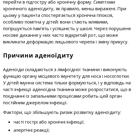
перейти в підгостру або хронічну форму. Симптоми
хронічного аденоїдиту, як правило, менш виражені. При
цьому у пацієнта спостерігається хронічна гіпоксія,
особливо помітна у дітей: вони стають млявими,
погіршується пам'ять і успішність у школі. Через порушене
носове дихання у них часто відкритий рот, що може
викликати деформацію лицьового черепа і зміну прикусу.
Причини аденоїдиту
Аденоїди складаються з лімфоїдної тканини і виконують
функцію органу місцевого імунітету для носа і носоглотки.
У дітей імунна система тільки формуються, і у відповідь на
часті інфекції аденоїдна тканина може розростатися, що в
поєднанні із запальними процесами робить цей орган
постійним джерелом інфекції.
Фактори, що збільшують ризик розвитку аденоїдиту:
часті гострі або хронічні інфекції;
алергічні реакції;