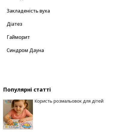
Закладеність вуха
Діатез
Гайморит
Синдром Дауна
Популярні статті
Користь розмальовок для дітей