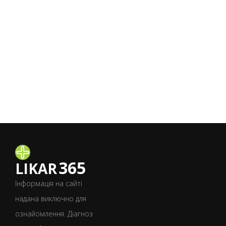
365
LIKAR
Інформація на сайті
надана виключно для
ознайомлення. Діагноз