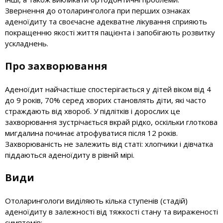
Звернення до отоларинголога при перших ознаках
аденоїдиту та своєчасне адекватне лікування сприяють
покращенню якості життя пацієнта і запобігають розвитку
ускладнень.
Про захворювання
Аденоїдит найчастіше спостерігається у дітей віком від 4
до 9 років, 70% серед хворих становлять діти, які часто
страждають від хвороб. У підлітків і дорослих це
захворювання зустрічається вкрай рідко, оскільки глоткова
мигдалина починає атрофуватися після 12 років.
Захворюваність не залежить від статі: хлопчики і дівчатка
піддаються аденоїдиту в рівній мірі.
Види
Отоларингологи виділяють кілька ступенів (стадій)
аденоїдиту в залежності від тяжкості стану та вираженості
симптомів: