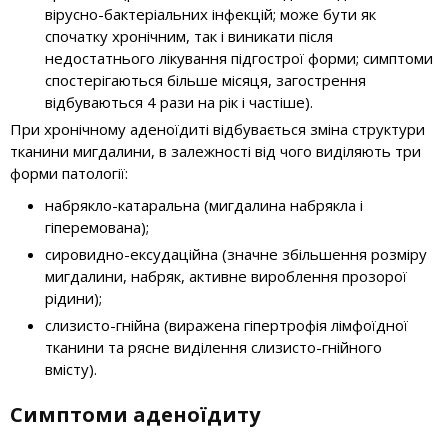
вірусно-бактеріальних інфекцій; може бути як
спочатку хронічним, так і виникати після
недостатнього лікування підгострої форми; симптоми
спостерігаються більше місяця, загострення
відбуваються 4 рази на рік і частіше).
При хронічному аденоїдиті відбувається зміна структури
тканини мигдалини, в залежності від чого виділяють три
форми патології:
набрякло-катаральна (мигдалина набрякла і
гіперемована);
сировидно-ексудаційна (значне збільшення розміру
мигдалини, набряк, активне вироблення прозорої
рідини);
слизисто-гнійна (виражена гіпертрофія лімфоїдної
тканини та рясне виділення слизисто-гнійного
вмісту).
Симптоми аденоїдиту