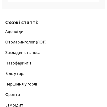
Схожі статті:
Аденоїди
Отоларинголог (ЛОР)
Закладеність носа
Назофарингіт
Біль у горлі
Першіння у горлі
Фронтит
Етмоїдит