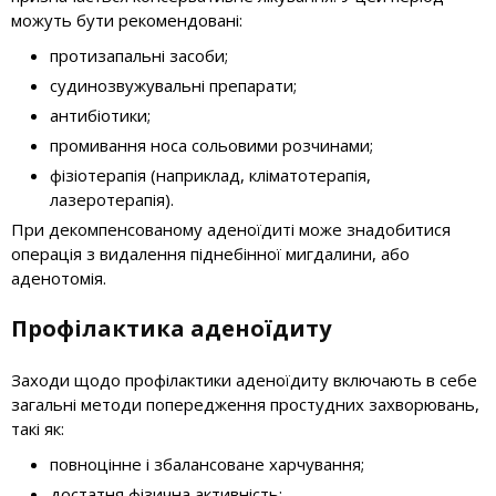
можуть бути рекомендовані:
протизапальні засоби;
судинозвужувальні препарати;
антибіотики;
промивання носа сольовими розчинами;
фізіотерапія (наприклад, кліматотерапія,
лазеротерапія).
При декомпенсованому аденоїдиті може знадобитися
операція з видалення піднебінної мигдалини, або
аденотомія.
Профілактика аденоїдиту
Заходи щодо профілактики аденоїдиту включають в себе
загальні методи попередження простудних захворювань,
такі як:
повноцінне і збалансоване харчування;
достатня фізична активність;