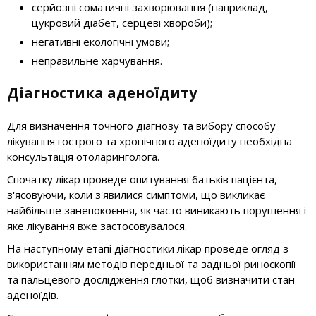
серйозні соматичні захворювання (наприклад,
цукровий діабет, серцеві хвороби);
негативні екологічні умови;
неправильне харчування.
Діагностика аденоїдиту
Для визначення точного діагнозу та вибору способу
лікування гострого та хронічного аденоїдиту необхідна
консультація отоларинголога.
Спочатку лікар проведе опитування батьків пацієнта,
з'ясовуючи, коли з'явилися симптоми, що викликає
найбільше занепокоєння, як часто виникають порушення і
яке лікування вже застосовувалося.
На наступному етапі діагностики лікар проведе огляд з
використанням методів передньої та задньої риноскопії
та пальцевого дослідження глотки, щоб визначити стан
аденоїдів.