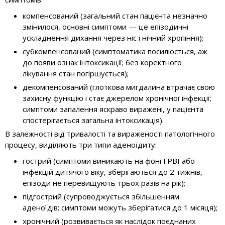
компенсований (загальний стан пацієнта незначно
змінилося, основні симптоми — це епізодичні
ускладнення дихання через ніс і нічний хропіння);
субкомпенсований (симптоматика посилюється, аж
до появи ознак інтоксикації; без коректного
лікування стан погіршується);
декомпенсований (глоткова мигдалина втрачає свою
захисну функцію і стає джерелом хронічної інфекції;
симптоми запалення яскраво виражені, у пацієнта
спостерігається загальна інтоксикація).
В залежності від тривалості та вираженості патологічного
процесу, виділяють три типи аденоїдиту:
гострий (симптоми виникають на фоні ГРВІ або
інфекцій дитячого віку, зберігаються до 2 тижнів,
епізоди не перевищують трьох разів на рік);
підгострий (супроводжується збільшенням
аденоїдів; симптоми можуть зберігатися до 1 місяця);
хронічний (розвивається як наслідок поєднаних