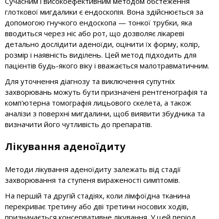
Сучасним і високоефективним методом обстеження
глоткової мигдалики є ендоскопія. Вона здійснюється за
допомогою гнучкого ендоскопа — тонкої трубки, яка
вводиться через ніс або рот, що дозволяє лікареві
детально дослідити аденоїди, оцінити їх форму, колір,
розмір і наявність виділень. Цей метод підходить для
пацієнтів будь-якого віку і вважається малотравматичним.
Для уточнення діагнозу та виключення супутніх
захворювань можуть бути призначені рентгенографія та
комп'ютерна томографія лицьового скелета, а також
аналізи з поверхні мигдалини, щоб виявити збудника та
визначити його чутливість до препаратів.
Лікування аденоїдиту
Методи лікування аденоїдиту залежать від стадії
захворювання та ступеня вираженості симптомів.
На першій та другій стадіях, коли лімфоїдна тканина
перекриває третину або дві третини носових ходів,
призначається консервативне лікування. У цей період