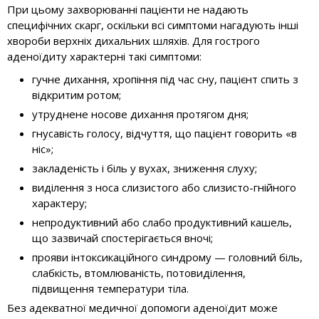
При цьому захворюванні пацієнти не надають
специфічних скарг, оскільки всі симптоми нагадують інші
хвороби верхніх дихальних шляхів. Для гострого
аденоїдиту характерні такі симптоми:
гучне дихання, хропіння під час сну, пацієнт спить з
відкритим ротом;
утруднене носове дихання протягом дня;
гнусавість голосу, відчуття, що пацієнт говорить «в
ніс»;
закладеність і біль у вухах, зниження слуху;
виділення з носа слизистого або слизисто-гнійного
характеру;
непродуктивний або слабо продуктивний кашель,
що зазвичай спостерігається вночі;
прояви інтоксикаційного синдрому — головний біль,
слабкість, втомлюваність, потовиділення,
підвищення температури тіла.
Без адекватної медичної допомоги аденоїдит може