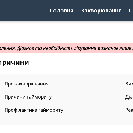
Головна
Захворювання
С
ення. Діагноз та необхідність лікування визначає лише л
 причини
Про захворювання
Ви
Причини гаймориту
Діа
Профілактика гаймориту
Реа