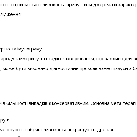
оляють оцінити стан слизової та припустити джерела й характе
слідження:
ргію та імунограму.
рироду гаймориту та стадію захворювання, що важливо для ви
я, може бути виконано діагностичне проколювання пазухи з ба
й в більшості випадків є консервативним. Основна мета терапі
руп:
ї зменшують набряк слизової та покращують дренаж.