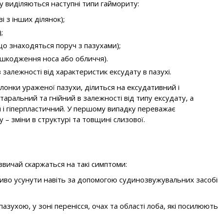
ху виділяються наступні типи гаймориту:
і з інших ділянок);
;
о знаходяться поруч з пазухами);
ушкодження носа або обличчя).
залежності від характеристик ексудату в пазухі.
олонки ураженої пазухи, ділиться на ексудативний і
аральний та гнійний в залежності від типу ексудату, а
 і гіперпластичний. У першому випадку переважає
 – зміни в структурі та товщині слизової.
азвичай скаржаться на такі симптоми:
жливо усунути навіть за допомогою судинозвужувальних засобі
азухою, у зоні перенісся, очах та області лоба, які посилюют