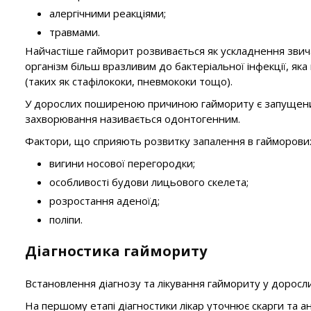
алергічними реакціями;
травмами.
Найчастіше гайморит розвивається як ускладнення звича
організм більш вразливим до бактеріальної інфекції, як
(таких як стафілококи, пневмококи тощо).
У дорослих поширеною причиною гаймориту є запущений 
захворювання називається одонтогенним.
Фактори, що сприяють розвитку запалення в гайморових
вигини носової перегородки;
особливості будови лицьового скелета;
розростання аденоїд;
поліпи.
Діагностика гаймориту
Встановлення діагнозу та лікування гаймориту у доросли
На першому етапі діагностики лікар уточнює скарги та 