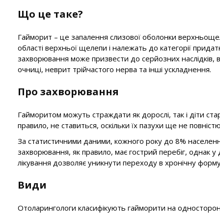
Що це таке?
Гайморит – це запалення слизової оболонки верхньощеле
області верхньої щелепи і належать до категорії придат
захворювання може призвести до серйозних наслідків, 
очниці, неврит трійчастого нерва та інші ускладнення.
Про захворювання
Гайморитом можуть страждати як дорослі, так і діти стар
правило, не ставиться, оскільки їх пазухи ще не повніст
За статистичними даними, кожного року до 8% населенн
захворювання, як правило, має гострий перебіг, однак у
лікування дозволяє уникнути переходу в хронічну форму
Види
Отоларингологи класифікують гайморити на односторонні 