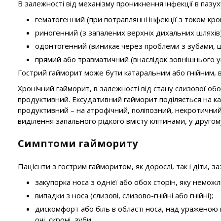
В залежності від механізму проникнення інфекції в пазу
гематогенний (при потраплянні інфекції з током кров
риногенний (з запалених верхніх дихальних шляхів)
одонтогенний (виникає через проблеми з зубами, щ
прямий або травматичний (внаслідок зовнішнього 
Гострий гайморит може бути катаральним або гнійним, в 
Хронічний гайморит, в залежності від стану слизової об
продуктивний. Ексудативний гайморит поділяється на кат
продуктивний – на атрофічний, поліпозний, некротичний
виділення запального рідкого вмісту клітинами, у другому
Симптоми гаймориту
Пацієнти з гострим гайморитом, як дорослі, так і діти, з
закупорка носа з однієї або обох сторін, яку немо
випадки з носа (слизові, слизово-гнійні або гнійні);
дискомфорт або біль в області носа, над ураженою п
очі, скроні, зуби;