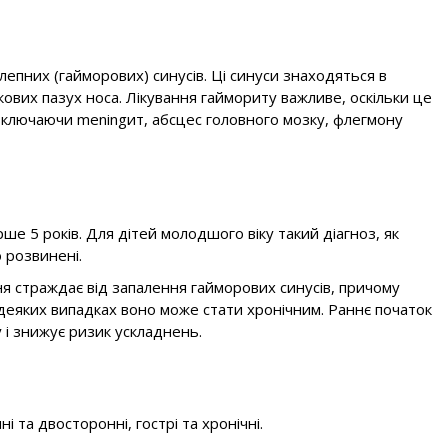
пних (гайморових) синусів. Ці синуси знаходяться в
кових пазух носа. Лікування гаймориту важливе, оскільки це
включаючи meningит, абсцес головного мозку, флегмону
ше 5 років. Для дітей молодшого віку такий діагноз, як
ю розвинені.
я страждає від запалення гайморових синусів, причому
 деяких випадках воно може стати хронічним. Раннє початок
 і знижує ризик ускладнень.
та двосторонні, гострі та хронічні.