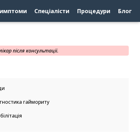
имптоми
Спеціалісти
Процедури
Блог
ікар після консультації.
ди
гностика гаймориту
білітація