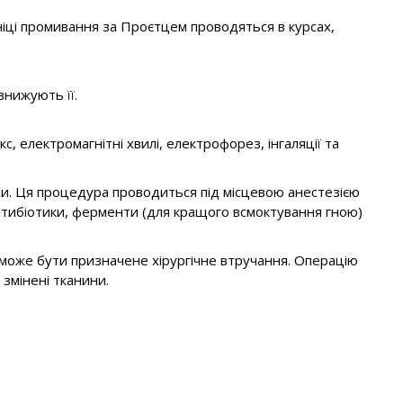
ніці промивання за Проєтцем проводяться в курсах,
знижують її.
 електромагнітні хвилі, електрофорез, інгаляції та
и. Ця процедура проводиться під місцевою анестезією
антибіотики, ферменти (для кращого всмоктування гною)
і може бути призначене хірургічне втручання. Операцію
змінені тканини.