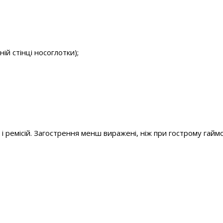
й стінці носоглотки);
ремісій. Загострення менш виражені, ніж при гострому гаймори