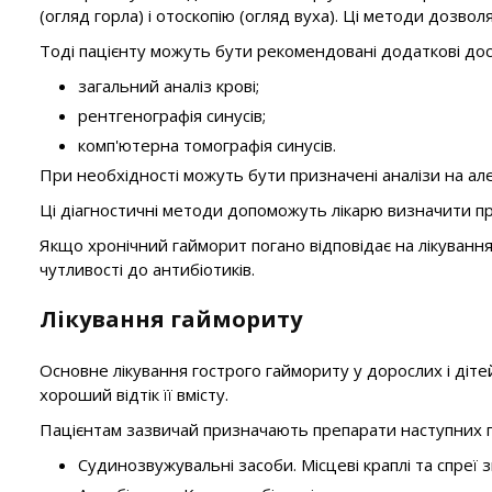
(огляд горла) і отоскопію (огляд вуха). Ці методи дозв
Тоді пацієнту можуть бути рекомендовані додаткові до
загальний аналіз крові;
рентгенографія синусів;
комп'ютерна томографія синусів.
При необхідності можуть бути призначені аналізи на але
Ці діагностичні методи допоможуть лікарю визначити п
Якщо хронічний гайморит погано відповідає на лікуванн
чутливості до антибіотиків.
Лікування гаймориту
Основне лікування гострого гаймориту у дорослих і діте
хороший відтік її вмісту.
Пацієнтам зазвичай призначають препарати наступних г
Судинозвужувальні засоби. Місцеві краплі та спре