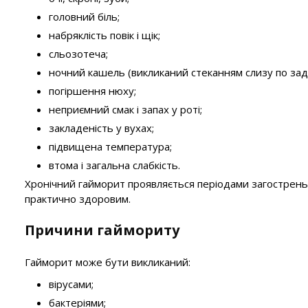
головний біль;
набряклість повік і щік;
сльозотеча;
ночний кашель (викликаний стеканням слизу по задні
погіршення нюху;
неприємний смак і запах у роті;
закладеність у вухах;
підвищена температура;
втома і загальна слабкість.
Хронічний гайморит проявляється періодами загострень і 
практично здоровим.
Причини гаймориту
Гайморит може бути викликаний:
вірусами;
бактеріями;