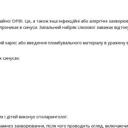
йної ОРВІ. Це, а також інші інфекційні або алергічні захвор
а проникає в синуси. Запальний набряк слизової заважає відто
карієс або введення пломбувального матеріалу в уражену ве
 синусах:
х і дітей виконує отоларинголог.
анамнез захворювання, після чого проводить огляд, включаючи