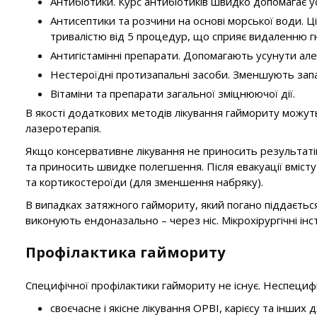
Антибіотики. Курс антибіотиків швидко допомагає 
Антисептики та розчини на основі морської води. Ц
тривалістю від 5 процедур, що сприяє видаленню гн
Антигістамінні препарати. Допомагають усунути але
Нестероїдні протизапальні засоби. Зменшують запа
Вітаміни та препарати загальної зміцнюючої дії.
В якості додаткових методів лікування гаймориту можуть
лазеротерапія.
Якщо консервативне лікування не приносить результаті
та приносить швидке полегшення. Після евакуації вміст
та кортикостероїди (для зменшення набряку).
В випадках затяжного гаймориту, який погано піддається
виконують ендоназально – через ніс. Мікрохірургічні ін
Профілактика гаймориту
Специфічної профілактики гаймориту не існує. Неспециф
своєчасне і якісне лікування ОРВІ, карієсу та інших 