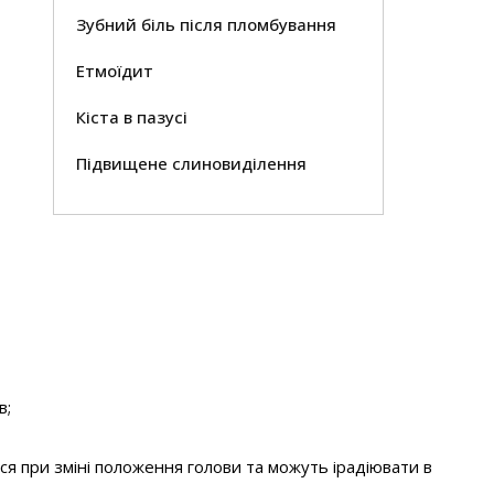
Зубний біль після пломбування
Етмоїдит
Кіста в пазусі
Підвищене слиновиділення
в;
ься при зміні положення голови та можуть ірадіювати в