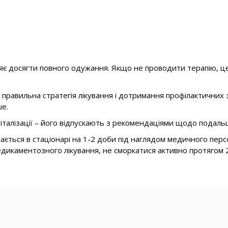
яє досягти повного одужання. Якщо не проводити терапію, це
 правильна стратегія лікування і дотримання профілактични
ше.
спіталізації – його відпускають з рекомендаціями щодо подал
шається в стаціонарі на 1-2 доби під наглядом медичного пер
дикаментозного лікування, не сморкатися активно протягом 2