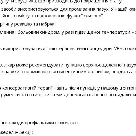
усунути збудника, що призводить до покращення стану.
і засоби використовуються для промивання пазух. У нашій клі
ійного вмісту та відновленню функції слизової.
ргічну реакцію та набряк.
лення і больовий синдром, у разі підвищеної температури – 
 використовуватися фізіотерапевтичні процедури: УВЧ, солюкс,
в, лікар може рекомендувати пункцію верхньощелепної пазух
у з пазухи її промивають антисептичним розчином, вводять 
 консервативній терапії навіть після пункції, у нашому центр
струменти та оптичні системи допомагають повністю видалити 
ічні заходи профілактики включають:
джерел інфекції;