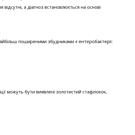
 відсутні, а діагноз встановлюється на основі
Найбільш поширеними збудниками є ентеробактерії:
яції можуть бути виявлені золотистий стафілокок,