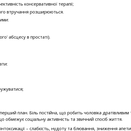
ективність консервативної терапії;
чного втручання розширюються.
ими:
го' абсцесу в простаті).
ати:
ружуватися;
перший план. Біль постійна, що робить чоловіка дратівливим 
що обмежує соціальну активність та звичний спосіб життя.
оксикації – слабкість, нудоту та блювання, зниження апетиту