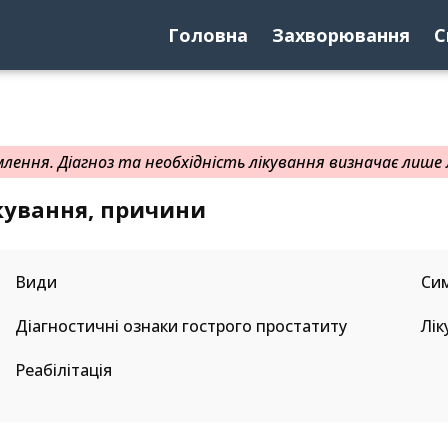
Головна
Захворювання
С
ення. Діагноз та необхідність лікування визначає лише л
кування, причини
Види
Си
Діагностичні ознаки гострого простатиту
Лік
Реабілітація