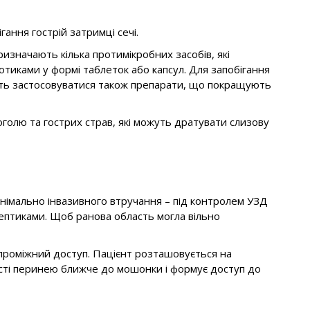
ання гострій затримці сечі.
ризначають кілька протимікробних засобів, які
тиками у формі таблеток або капсул. Для запобігання
жуть застосовуватися також препарати, що покращують
голю та гострих страв, які можуть дратувати слизову
інімально інвазивного втручання – під контролем УЗД
септиками. Щоб ранова область могла вільно
ь проміжний доступ. Пацієнт розташовується на
ласті перинею ближче до мошонки і формує доступ до