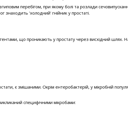
атиповим перебігом, при якому болі та розлади сечовипускання
г знаходить 'холодний' гнійник у простаті.
 агентами, що проникають у простату через висхідний шлях. 
стати, є змішаними. Окрім ентеробактерій, у мікробній попул
 викликаний специфічними мікробами: