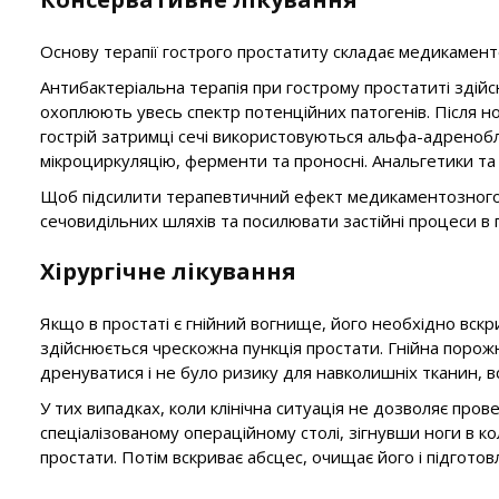
Основу терапії гострого простатиту складає медикаменто
Антибактеріальна терапія при гострому простатиті здійс
охоплюють увесь спектр потенційних патогенів. Після н
гострій затримці сечі використовуються альфа-адреноб
мікроциркуляцію, ферменти та проносні. Анальгетики т
Щоб підсилити терапевтичний ефект медикаментозного лі
сечовидільних шляхів та посилювати застійні процеси в 
Хірургічне лікування
Якщо в простаті є гнійний вогнище, його необхідно вскр
здійснюється чрескожна пункція простати. Гнійна порож
дренуватися і не було ризику для навколишніх тканин, 
У тих випадках, коли клінічна ситуація не дозволяє про
спеціалізованому операційному столі, зігнувши ноги в к
простати. Потім вскриває абсцес, очищає його і підгото