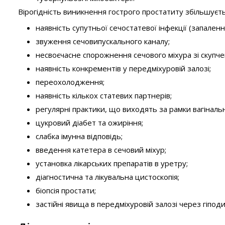
Вірогідність виникнення гострого простатиту збільшуєть
наявність супутньої сечостатевої інфекції (запален
звуження сечовипускального каналу;
несвоєчасне спорожнення сечового міхура зі скупчен
наявність конкрементів у передміхуровій залозі;
переохолодження;
наявність кількох статевих партнерів;
регулярні практики, що виходять за рамки вагінальн
цукровий діабет та ожиріння;
слабка імунна відповідь;
введення катетера в сечовий міхур;
установка лікарських препаратів в уретру;
діагностична та лікувальна цистоскопія;
біопсія простати;
застійні явища в передміхуровій залозі через гіпо