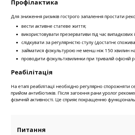
Профілактика
Для зниження ризиків гострого запалення простати рек
вести активне статеве життя;
використовувати презервативи під час випадкових і
слідкувати за регулярністю стулу (достатнє споживан
займатися фізкультурою не менш ніж 150 хвилин н
проводити фізкультхвилинки при тривалій офісній р
Реабілітація
На етапі реабілітації необхідно регулярно спорожняти с
прийом антибіотиків. Після загоєння рани уролог рекоме
фізичній активності. Це сприяє покращенню функціональ
Питання