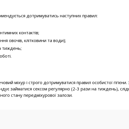
омендується дотримуватись наступних правил:
нтимних контактів;
ня овочів, клітковини та води);
а тиждень;
оботі.
ечовий міхур і строго дотримуватися правил особистої гігієни
ндує займатися сексом регулярно (2-3 рази на тиждень), слід
ного стану передміхурової залози.