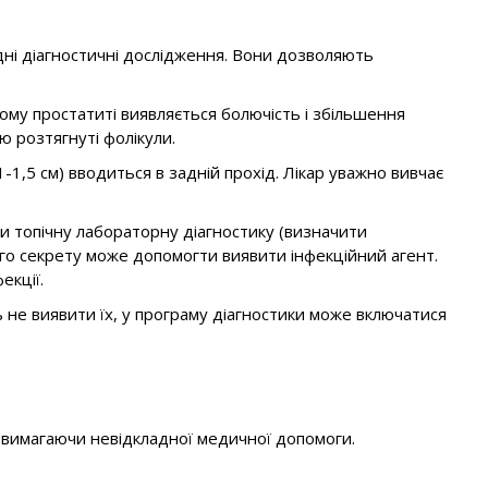
ідні діагностичні дослідження. Вони дозволяють
му простатиті виявляється болючість і збільшення
ю розтягнуті фолікули.
-1,5 см) вводиться в задній прохід. Лікар уважно вивчає
сти топічну лабораторну діагностику (визначити
ного секрету може допомогти виявити інфекційний агент.
екції.
 не виявити їх, у програму діагностики може включатися
, вимагаючи невідкладної медичної допомоги.