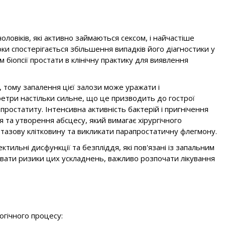
овіків, які активно займаються сексом, і найчастіше
 роки спостерігається збільшення випадків його діагностики у
 біопсії простати в клінічну практику для виявлення
тому запалення цієї залози може уражати і
ретри настільки сильне, що це призводить до гострої
простатиту. Інтенсивна активність бактерій і пригнічення
 та утворення абсцесу, який вимагає хірургічного
 тазову клітковину та викликати парапростатичну флегмону.
тильні дисфункції та безпліддя, які пов'язані із запальним
увати ризики цих ускладнень, важливо розпочати лікування
логічного процесу: