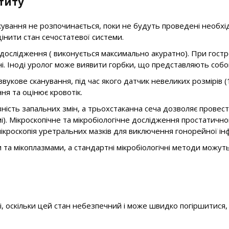
титу
лікування не розпочинається, поки не будуть проведені необх
інити стан сечостатевої системи.
слідження ( виконується максимально акуратно). При гостро
вні. Іноді уролог може виявити горбки, що представляють собо
укове сканування, під час якого датчик невеликих розмірів (1
ня та оцінює кровотік.
явність запальних змін, а трьохстаканна сеча дозволяє прове
мі). Мікроскопічне та мікробіологічне дослідження простатич
ікроскопія уретральних мазків для виключення гонорейної інф
та мікоплазмами, а стандартні мікробіологічні методи можуть
рі, оскільки цей стан небезпечний і може швидко погіршитися