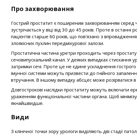
Про захворювання
Гострий простатит є поширеним захворюванням серед чол
зустрічається у віці від 30 до 45 років. Проте в останні
пацієнтів старше 60 років, що пов'язано з впровадженням
злоякісних пухлин передміхурової залози.
Простатична частина уретри проходить через простату, 
сечовипускальний канал. У деяких випадках стискання у
затримки сечі. Проте це не єдине ускладнення гострого 
імунної системи можуть призвести до гнійного запалення
втручання. В іншому випадку абсцес може розірватися в
Довгострокові наслідки простатиту можуть включати ерек
ураженням функціональної частини органа. Щоб мініміз
якнайшвидше.
Види
З клінічної точки зору урологи виділяють дві стадії пато