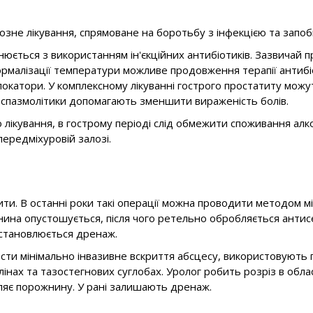
зне лікування, спрямоване на боротьбу з інфекцією та запобіг
нюється з використанням ін'єкційних антибіотиків. Зазвичай п
ормалізації температури можливе продовження терапії антибіо
локатори. У комплексному лікуванні гострого простатиту мо
а спазмолітики допомагають зменшити вираженість болів.
кування, в гострому періоді слід обмежити споживання алко
передміхуровій залозі.
ити. В останні роки такі операції можна проводити методом м
нина опустошується, після чого ретельно обробляється анти
встановлюється дренаж.
вести мінімально інвазивне вскриття абсцесу, використовуют
олінах та тазостегнових суглобах. Уролог робить розріз в об
вляє порожнину. У рані залишають дренаж.