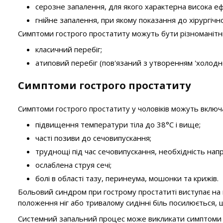
серозне запалення, для якого характерна висока еф
гнійне запалення, при якому показання до хірургі
Симптоми гострого простатиту можуть бути різноманітн
класичний перебіг;
атиповий перебіг (пов'язаний з утворенням 'холодно
Симптоми гострого простатиту
Симптоми гострого простатиту у чоловіків можуть включ
підвищення температури тіла до 38°C і вище;
часті позиви до сечовипускання;
труднощі під час сечовипускання, необхідність нап
ослаблена струя сечі;
болі в області тазу, перинеума, мошонки та крижів.
Больовий синдром при гострому простатиті виступає на 
положення ніг або тривалому сидінні біль посилюється, 
Системний запальний процес може викликати симптоми інт