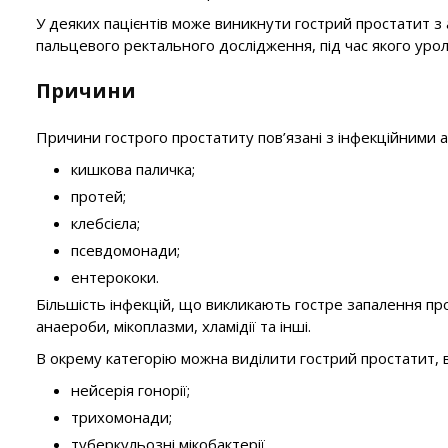
У деяких пацієнтів може виникнути гострий простатит з 
пальцевого ректального дослідження, під час якого уроло
Причини
Причини гострого простатиту пов’язані з інфекційними
кишкова паличка;
протей;
клебсієла;
псевдомонади;
ентерококи.
Більшість інфекцій, що викликають гостре запалення про
анаероби, мікоплазми, хламідії та інші.
В окрему категорію можна виділити гострий простатит,
нейсерія гонорії;
трихомонади;
туберкульозні мікобактерії.