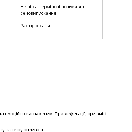
Нічні та термінові позиви до
сечовипускання
Рак простати
та емоційно виснаженим. При дефекації, при зміні
 та нічну пітливість.