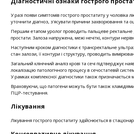
Діагностичні ознаки гострого проста
У разі появи симптомів гострого простатиту у чоловіка 
уточнити діагноз, з'ясувати причини захворювання та оц
Першим етапом уролог проводить пальцеве ректальне до
простати. Залоза напружена, межі нечіткі, контури нері
Наступним кроком діагностики є трансректальне ультразв
стан залози, її контури і структуру, проводить вимірюван
Загальний клінічний аналіз крові та сечі підтверджує на
локалізацію патологічного процесу в сечостатевій систе
У рамках комплексної діагностики також призначається м
Враховуючи, що патогени можуть бути також хламідіями 
ПЦР-тестування.
Лікування
Лікування гострого простатиту здійснюється в стаціона
Консервативне лікування