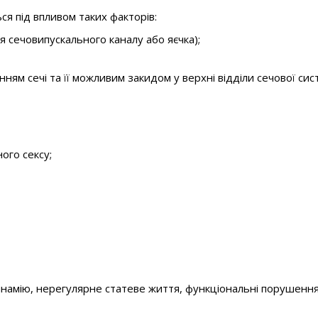
ся під впливом таких факторів:
ня сечовипускального каналу або яєчка);
ням сечі та її можливим закидом у верхні відділи сечової сис
ого сексу;
динамію, нерегулярне статеве життя, функціональні порушення