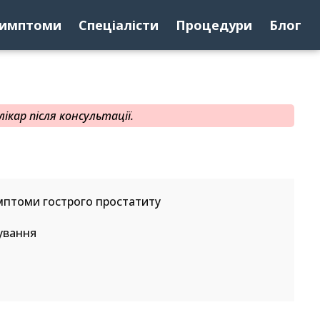
имптоми
Спеціалісти
Процедури
Блог
ікар після консультації.
мптоми гострого простатиту
ування