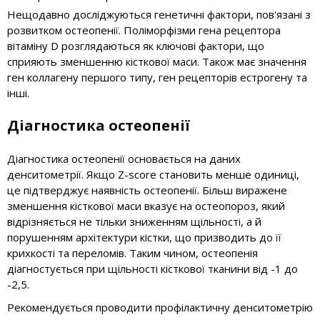
Нещодавно досліджуються генетичні фактори, пов'язані з
розвитком остеопенії. Поліморфізми гена рецептора
вітаміну D розглядаються як ключові фактори, що
сприяють зменшенню кісткової маси. Також має значення
ген коллагену першого типу, ген рецепторів естрогену та
інші.
Діагностика остеопенії
Діагностика остеопенії основається на даних
денситометрії. Якщо Z-score становить менше одиниці,
це підтверджує наявність остеопенії. Більш виражене
зменшення кісткової маси вказує на остеопороз, який
відрізняється не тільки зниженням щільності, а й
порушенням архітектури кістки, що призводить до її
крихкості та переломів. Таким чином, остеопенія
діагностується при щільності кісткової тканини від -1 до
-2,5.
Рекомендується проводити профілактичну денситометрію