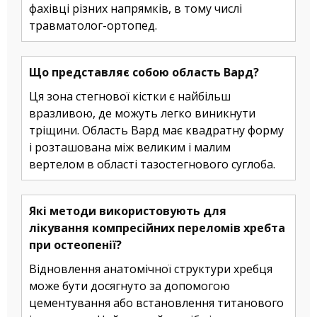
фахівці різних напрямків, в тому числі
травматолог-ортопед.
Що представляє собою область Вард?
Ця зона стегнової кістки є найбільш
вразливою, де можуть легко виникнути
тріщини. Область Вард має квадратну форму
і розташована між великим і малим
вертелом в області тазостегнового суглоба.
Які методи використовують для
лікування компресійних переломів хребта
при остеопенії?
Відновлення анатомічної структури хребця
може бути досягнуто за допомогою
цементування або встановлення титанового