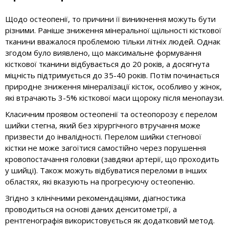
Щодо остеопенії, то причини її виникнення можуть бути
різними. Раніше зниження мінеральної щільності кісткової
тканини вважалося проблемою тільки літніх людей. Однак
згодом було виявлено, що максимальне формування
кісткової тканини відбувається до 20 років, а досягнута
міцність підтримується до 35-40 років. Потім починається
природне зниження мінералізації кісток, особливо у жінок,
які втрачають 3-5% кісткової маси щороку після менопаузи.
Класичним проявом остеопенії та остеопорозу є перелом
шийки стегна, який без хірургічного втручання може
призвести до інвалідності. Перелом шийки стегнової
кістки не може загоїтися самостійно через порушення
кровопостачання головки (завдяки артерії, що проходить
у шийці). Також можуть відбуватися переломи в інших
областях, які вказують на прогресуючу остеопенію.
Згідно з клінічними рекомендаціями, діагностика
проводиться на основі даних денситометрії, а
рентгенографія використовується як додатковий метод.