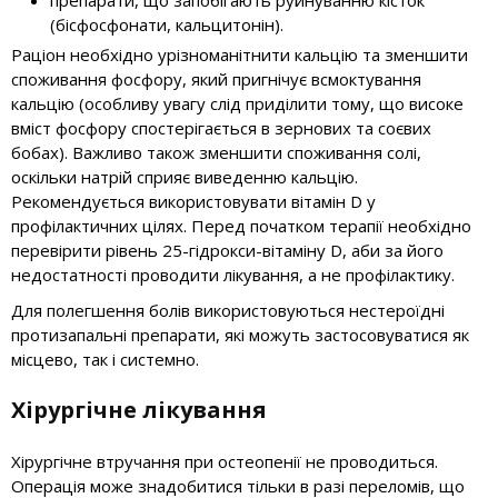
препарати, що запобігають руйнуванню кісток
(бісфосфонати, кальцитонін).
Раціон необхідно урізноманітнити кальцію та зменшити
споживання фосфору, який пригнічує всмоктування
кальцію (особливу увагу слід приділити тому, що високе
вміст фосфору спостерігається в зернових та соєвих
бобах). Важливо також зменшити споживання солі,
оскільки натрій сприяє виведенню кальцію.
Рекомендується використовувати вітамін D у
профілактичних цілях. Перед початком терапії необхідно
перевірити рівень 25-гідрокси-вітаміну D, аби за його
недостатності проводити лікування, а не профілактику.
Для полегшення болів використовуються нестероїдні
протизапальні препарати, які можуть застосовуватися як
місцево, так і системно.
Хірургічне лікування
Хірургічне втручання при остеопенії не проводиться.
Операція може знадобитися тільки в разі переломів, що