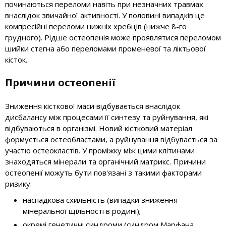
починаються переломи навіть при незначних травмах
внаслідок звичайної активності. У половині випадків це
компресійні переломи нижніх хребців (нижче 8-го
грудного). Рідше остеопенія може проявлятися переломом
шийки стегна або переломами променевої та ліктьової
кісток.
Причини остеопенії
Зниження кісткової маси відбувається внаслідок
дисбалансу між процесами її синтезу та руйнування, які
відбуваються в організмі. Новий кістковий матеріал
формується остеобластами, а руйнування відбувається за
участю остеокластів. У проміжку між цими клітинами
знаходяться мінерали та органічний матрикс. Причини
остеопенії можуть бути пов'язані з такими факторами
ризику:
наспадкова схильність (випадки зниження
мінеральної щільності в родині);
окремі генетичні синдроми (синдром Марфана,