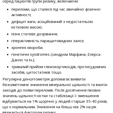
серед пацієнтів групи ризику, включаючи:
переломи, що сталися під час звичайної фізичної
активності;
дефіцит ваги, асоційований з недостатньою
кістковою масою;
пізнє статеве дозрівання;
гіперактивність паращитовидних залоз;
хронічні хвороби;
генетичні syndromes (синдром Марфана, Елерса-
Данло та ін.);
тривалий прийом глюкокортикоїдів, протисудомних
засобів, цитостатиків тощо.
Регулярна денситометрія допомагає виявити
безсимптомне зниження мінеральної щільності та вжити
заходів до появи переломів. Після досягнення пікових
значень щільності кістки та стабілізації її зменшення
відбувається на 1% щорічно у людей старше 35-40 років,
що є нормальним. Зниження на більш ніж 2% на рік
вважається фактором ризику.