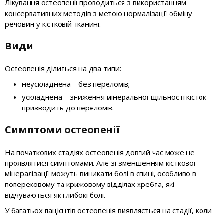
Лікування остеопенії проводиться з використанням
консервативних методів з метою нормалізації обміну
речовин у кістковій тканині.
Види
Остеопенія ділиться на два типи:
неускладнена – без переломів;
ускладнена – зниження мінеральної щільності кісток
призводить до переломів.
Симптоми остеопенії
На початкових стадіях остеопенія довгий час може не
проявлятися симптомами. Але зі зменшенням кісткової
мінералізації можуть виникати болі в спині, особливо в
поперековому та крижовому відділах хребта, які
відчуваються як глибокі болі.
У багатьох пацієнтів остеопенія виявляється на стадії, коли