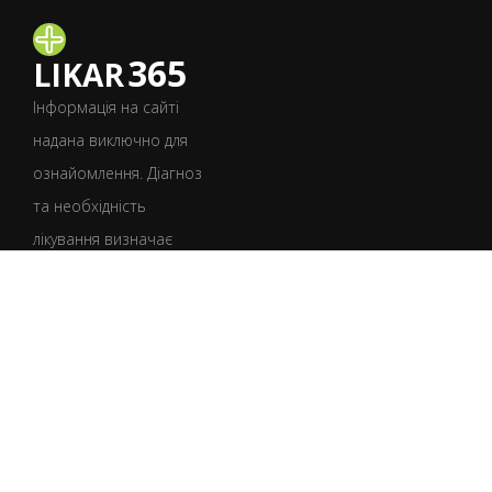
365
LIKAR
Інформація на сайті
надана виключно для
ознайомлення. Діагноз
та необхідність
лікування визначає
лише лікар після
консультації.
УКР
РУС
Умови користування
Політика конфіденційності