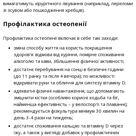
вимагатимуть хірургічного лікування (наприклад, переломи
зі зсувом або пошкодження хребців).
Профілактика остеопенії
Профілактика остеопенії включає в себе такі заходи:
зміна способу життя на користь покращення
здоров'я: відмова від куріння, помірне споживання
алкоголю та кави, збільшення фізичної активності;
достатнє перебування на сонці в безпечні години
(до 11 ранку та після 4 вечора); по можливості
відкривати руки та обличчя для синтезу вітаміну D;
адекватні фізичні навантаження, що допомагають
зміцнити кістки (особливо корисні ходьба та біг,
найменша ефективність – у велоспорті та плаванні);
рекомендується фізкультура мінімум 30 хвилин на
день 3-4 рази на тиждень;
достатнє споживання кальцію та вітаміну D через
їжу, а також у вигляді добавок у профілактичних