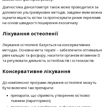
Діагностика денситометрії також може проводитися за
допомогою ультразвукових методів, завдяки яким можна
оцінити міцність кістки та прогнозувати ризик переломів
на основі швидкості поширення ехосигналу.
Лікування остеопенії
Лікування остеопенії базується на консервативних
методах. Основна мета терапії – забезпечити оптимальні
рівні кальцію та фосфору, наситити організм вітаміном D
та регулювати діяльність остеобластів і остеокластів.
Консервативне лікування
До комплексної програми лікування остеопенії можуть
бути включені такі препарати:
препарати, що сприяють утворенню кісткової
тканини (паратгормон);