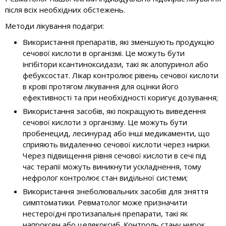
після всіх необхідних обстежень.
Методи лікування подагри:
Використання препаратів, які зменшують продукцію
сечової кислоти в організмі. Це можуть бути
інгібітори ксантиноксидази, такі як алопуринол або
фебуксостат. Лікар контролює рівень сечової кислоти
в крові протягом лікування для оцінки його
ефективності та при необхідності коригує дозування;
Використання засобів, які покращують виведення
сечової кислоти з організму. Це можуть бути
пробенецид, лесинурад або інші медикаменти, що
сприяють видаленню сечової кислоти через нирки.
Через підвищення рівня сечової кислоти в сечі під
час терапії можуть виникнути ускладнення, тому
нефролог контролює стан видільної системи;
Використання знеболювальних засобів для зняття
симптоматики. Ревматолог може призначити
нестероїдні протизапальні препарати, такі як
напроксен або целекоксиб. Контроль стану нирок