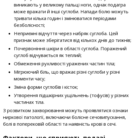
виникають у великому пальці ноги, однак подагра
може вражати й інші суглоби. Напади болю можуть
тривати кілька годин і змінюватися періодами
безболісності;
Неприємні відчуття через набряк суглоба. Цей
признак може зберігатися від кількох днів до тижнів;
Почервоніння шкіри в області суглоба. Поражений
суглоб відчувається як теплий;
Обмеження рухливості уражених частин тіла;
Мігрюючий біль, що вражає різні суглоби у різні
моменти часу;
Зміна форми суглобів і кісток;
Утворення підшкірних ущільнень (тофусів) у різних
частинах тіла.
З розвитком захворювання можуть проявлятися ознаки
ниркової патології, включаючи болісне сечовипускання,
болі в поперековій області та наявність крові в сечі.
Фактори, що сприяють подазі