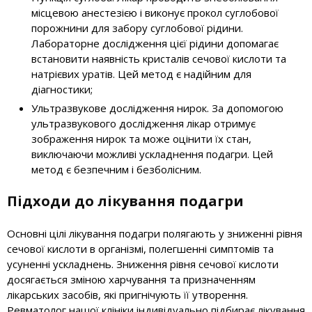
місцевою анестезією і виконує прокол суглобової
порожнини для забору суглобової рідини.
Лабораторне дослідження цієї рідини допомагає
встановити наявність кристалів сечової кислоти та
натрієвих уратів. Цей метод є надійним для
діагностики;
Ультразвукове дослідження нирок. За допомогою
ультразвукового дослідження лікар отримує
зображення нирок та може оцінити їх стан,
виключаючи можливі ускладнення подагри. Цей
метод є безпечним і безболісним.
Підходи до лікування подагри
Основні цілі лікування подагри полягають у зниженні рівня
сечової кислоти в організмі, полегшенні симптомів та
усуненні ускладнень. Зниження рівня сечової кислоти
досягається зміною харчування та призначенням
лікарських засобів, які пригнічують її утворення.
Ревматолог нашої клініки індивідуально підбирає лікування