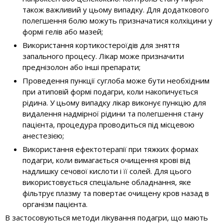
також важливий у цьому випадку. Для додаткового
полегшення болю можуть призначатися колхіцини у
формі гелів або мазей;
Використання кортикостероїдів для зняття
запального процесу. Лікар може призначити
преднізолон або інші препарати;
Проведення пункції суглоба може бути необхідним
при атиповій формі подагри, коли накопичується
рідина. У цьому випадку лікар виконує пункцію для
видалення надмірної рідини та полегшення стану
пацієнта, процедура проводиться під місцевою
анестезією;
Використання ефектотерапії при тяжких формах
подагри, коли вимагається очищення крові від
надлишку сечової кислоти і її солей. Для цього
використовується спеціальне обладнання, яке
фільтрує плазму та повертає очищену кров назад в
організм пацієнта.
В застосовуються методи лікування подагри, що мають