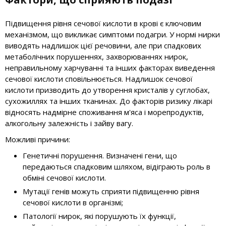
Підвищення рівня сечової кислоти в крові є ключовим
механізмом, що викликає симптоми подагри. У нормі нирки
виводять надлишок цієї речовини, але при спадкових
метаболічних порушеннях, захворюваннях нирок,
неправильному харчуванні та інших факторах виведення
сечової кислоти сповільнюється. Надлишок сечової
кислоти призводить до утворення кристалів у суглобах,
сухожиллях та інших тканинах. До факторів ризику лікарі
відносять надмірне споживання м'яса і морепродуктів,
алкогольну залежність і зайву вагу.
Можливі причини:
Генетичні порушення. Визначені гени, що
передаються спадковим шляхом, відіграють роль в
обміні сечової кислоти.
Мутації генів можуть сприяти підвищенню рівня
сечової кислоти в організмі;
Патології нирок, які порушують їх функції,