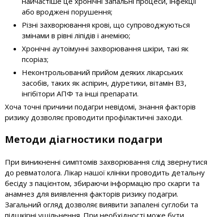
найчастіше це хронічні запальні процеси, інфекції
або вроджені порушення;
Різні захворювання крові, що супроводжуються
змінами в рівні ліпідів і анемією;
Хронічні аутоімунні захворювання шкіри, такі як
псоріаз;
Неконтрольований прийом деяких лікарських
засобів, таких як аспірин, діуретики, вітамін B3,
інгібітори АПФ та інші препарати.
Хоча точні причини подагри невідомі, знання факторів
ризику дозволяє проводити профілактичні заходи.
Методи діагностики подагри
При виникненні симптомів захворювання слід звернутися
до ревматолога. Лікар нашої клініки проводить детальну
бесіду з пацієнтом, збираючи інформацію про скарги та
анамнез для виявлення факторів ризику подагри.
Загальний огляд дозволяє виявити запалені суглоби та
підшкірні ущільнення. При необхідності може бути