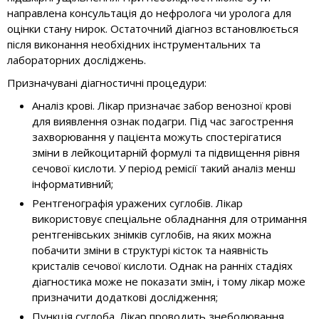
направлена консультація до нефролога чи уролога для
оцінки стану нирок. Остаточний діагноз встановлюється
після виконання необхідних інструментальних та
лабораторних досліджень.
Призначувані діагностичні процедури:
Аналіз крові. Лікар призначає забор венозної крові
для виявлення ознак подагри. Під час загострення
захворювання у пацієнта можуть спостерігатися
зміни в лейкоцитарній формулі та підвищення рівня
сечової кислоти. У період ремісії такий аналіз менш
інформативний;
Рентгенографія уражених суглобів. Лікар
використовує спеціальне обладнання для отримання
рентгенівських знімків суглобів, на яких можна
побачити зміни в структурі кісток та наявність
кристалів сечової кислоти. Однак на ранніх стадіях
діагностика може не показати змін, і тому лікар може
призначити додаткові дослідження;
Пункція суглоба. Лікар проводить знеболювання