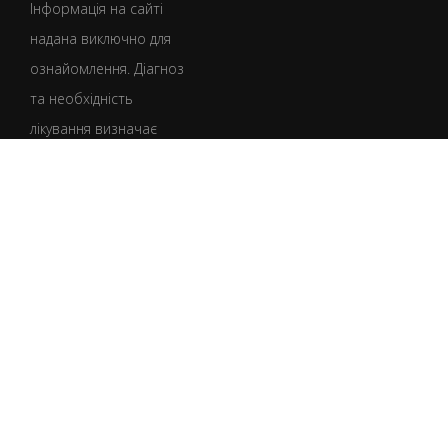
Інформація на сайті
надана виключно для
ознайомлення. Діагноз
та необхідність
лікування визначає
лише лікар після
консультації.
УКР
РУС
Умови користування
Політика конфіденційності
Політика щодо файлів cookie
Юридична інформація