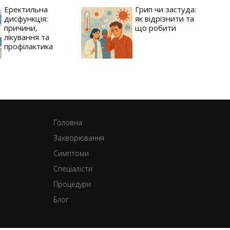
Еректильна
Грип чи застуда:
дисфункція:
як відрізнити та
причини,
що робити
лікування та
профілактика
Головна
Захворювання
Симптоми
Спеціалісти
Процедури
Блог