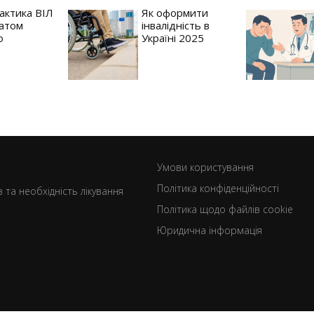
актика ВІЛ
Як оформити
атом
інвалідність в
o
Україні 2025
Умови користування
Політика конфіденційності
 та необхідність лікування
Політика щодо файлів cookie
Юридична інформація