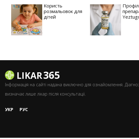
Користь
Профіл
розмальовок для
препар
дітей
Yeztug
365
LIKAR
Інформація на сайті надана виключно для ознайомлення. Діагноз
визначає лише лікар після консультації.
УКР
РУС