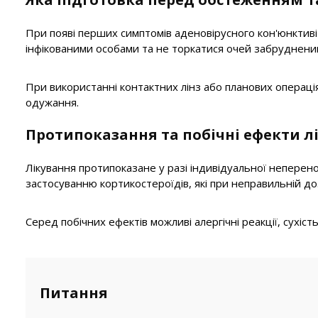
При появі перших симптомів аденовірусного кон'юнктиві
інфікованими особами та не торкатися очей забруднени
При використанні контактних лінз або планових операція
одужання.
Протипоказання та побічні ефекти л
Лікування протипоказане у разі індивідуальної неперено
застосуванню кортикостероїдів, які при неправильній 
Серед побічних ефектів можливі алергічні реакції, сухіс
Питання