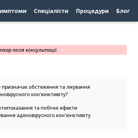
имптоми
Спеціалісти
Процедури
Блог
ікар після консультації.
 призначає обстеження та лікування
новірусного кон'юнктивіту?
типоказання та побічні ефекти
ування аденовірусного кон'юнктивіту