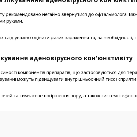
ту рекомендовано негайно звернутися до офтальмолога. Важл
ми руками.
х слід уважно оцінити ризик зараження та, за необхідності, 
ікування аденовірусного кон'юнктивіту
симості компонентів препаратів, що застосовуються для тера
дозуванні можуть підвищувати внутрішньоочний тиск і сприят
ть очей та тимчасове погіршення зору, а також системні ефекти