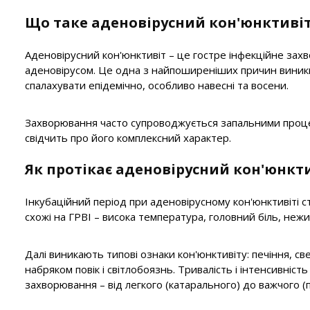
Що таке аденовірусний кон'юнктиві
Аденовірусний кон'юнктивіт – це гостре інфекційне зах
аденовірусом. Це одна з найпоширеніших причин вини
спалахувати епідемічно, особливо навесні та восени.
Захворювання часто супроводжується запальними процес
свідчить про його комплексний характер.
Як протікає аденовірусний кон'юнктив
Інкубаційний період при аденовірусному кон'юнктивіті с
схожі на ГРВІ – висока температура, головний біль, нежи
Далі виникають типові ознаки кон'юнктивіту: печіння, св
набряком повік і світлобоязнь. Тривалість і інтенсивніст
захворювання – від легкого (катарального) до важчого (п