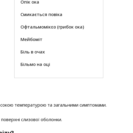
Опік ока
Смикається повіка
Офтальмомікоз (грибок ока)
Мейбоміт
Біль в очах
Більмо на оці
високою температурою та загальними симптомами.
 поверхні слизової оболонки.
іту?