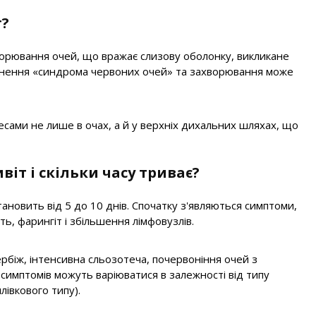
т?
ворювання очей, що вражає слизову оболонку, викликане
кнення «синдрома червоних очей» та захворювання може
ами не лише в очах, а й у верхніх дихальних шляхах, що
іт і скільки часу триває?
тановить від 5 до 10 днів. Спочатку з'являються симптоми,
ть, фарингіт і збільшення лімфовузлів.
ербіж, інтенсивна сльозотеча, почервоніння очей з
ь симптомів можуть варіюватися в залежності від типу
лівкового типу).