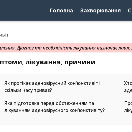
Головна
Захворювання
С
ивіт
ення. Діагноз та необхідність лікування визначає лише л
мптоми, лікування, причини
Як протікає аденовірусний кон'юнктивіт і
Хто
скільки часу триває?
аде
Яка підготовка перед обстеженням та
Про
лікуванням аденовірусного кон'юнктивіту?
лік