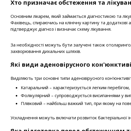
Хто призначає обстеження та лікува
Основним лікарем, який займається діагностикою та ліку
Фахівець, спираючись на клінічну картину та додаткові 
підтверджує діагноз і визначає схему лікування.
За необхідності можуть бути залучені також отоларинг
захворювання дихальних шляхів.
Які види аденовірусного кон'юнктив
Виділяють три основні типи аденовірусного кон'юнктивіт
Катаральний
– характеризується легким перебігом,
Фолікулярний
– супроводжується висипаннями у виг
Плівковий
– найбільш важкий тип, при якому на по
Ускладнення можуть включати розвиток бактеріальної інф
Яка підготовка перед обстеженням т