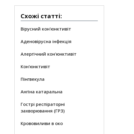
Схожі статті:
Вірусний кон'юнктивіт
Аденовірусна інфекція
Алергічний кон'юнктивіт
Кон'юнктивіт
Пінгвекула
Ангіна катаральна
Гострі респіраторні
захворювання (ГРЗ)
Крововиливи в око