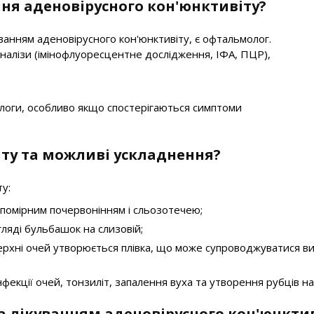
ння аденовірусного кон'юнктивіту?
ванням аденовірусного кон'юнктивіту, є офтальмолог.
аналізи (імінофлуоресцентне дослідження, ІФА, ПЦР),
ологи, особливо якщо спостерігаються симптоми
іту та можливі ускладнення?
у:
 помірним почервонінням і сльозотечею;
ляді бульбашок на слизовій;
верхні очей утворюється плівка, що може супроводжуватися 
екції очей, тонзиліт, запалення вуха та утворення рубців на
а лікуванням аденовірусного кон'юнктив