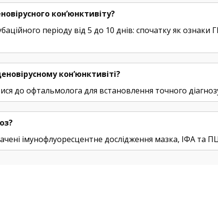
новірусного кон’юнктивіту?
баційного періоду від 5 до 10 днів: спочатку як ознаки 
еновірусному кон’юнктивіті?
тися до офтальмолога для встановлення точного діагноз
оз?
чені імунофлуоресцентне дослідження мазка, ІФА та ПЦР