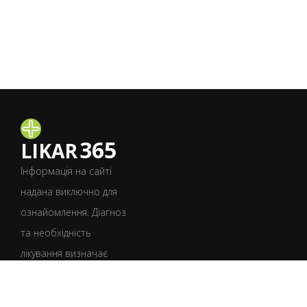
365
LIKAR
Інформація на сайті
надана виключно для
ознайомлення. Діагноз
та необхідність
лікування визначає
лише лікар після
консультації.