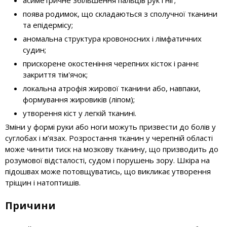
асиметричне збільшення пальців рук і ніг;
поява родимок, що складаються з сполучної тканини
та епідермісу;
аномальна структура кровоносних і лімфатичних
судин;
прискорене окостеніння черепних кісток і раннє
закриття тім'ячок;
локальна атрофія жирової тканини або, навпаки,
формування жировиків (ліпом);
утворення кіст у легкій тканині.
Зміни у формі руки або ноги можуть призвести до болів у
суглобах і м’язах. Розростання тканин у черепній області
може чинити тиск на мозкову тканину, що призводить до
розумової відсталості, судом і порушень зору. Шкіра на
підошвах може потовщуватись, що викликає утворення
тріщин і натоптишів.
Причини