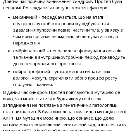
Довгий час причини виникнення синдрому Протея були
невідомі. Розглядалися наступні можливі фактори:
механічний – передбачається, що на етапі
внутрішньоутробного розвитку відбувається
здавлення пуповини певної частини тіла, у зв'язку з
чим вона починає аномально збільшуватися після
народження;
ембріональний – неправильне формування органів
та тканин в внутрішньоутробний період призводить
до їх ненормального зростання;
нейро-трофічний – ушкодження симпатичних
волокон можуть спричиняти збої в процесі росту
сполучної тканини.
В даний час синдром Протея пов’язують з мутацією de
novo, яка може статися в будь-якому гені після
запліднення і не пов'язана з генетичними патологіями
статевих клітин. Б була виявлена соматична мутація в гені
АКТ1. Ця мутація є мозаїчною, що означає, що деякі
клітини мають нормальний генетичний код, а інші містять
мутацію АКТ1. Мозаїчний характер мутації пояснює