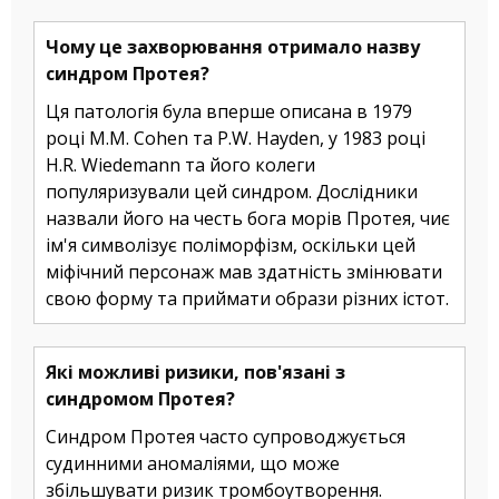
Чому це захворювання отримало назву
синдром Протея?
Ця патологія була вперше описана в 1979
році M.M. Cohen та P.W. Hayden, у 1983 році
H.R. Wiedemann та його колеги
популяризували цей синдром. Дослідники
назвали його на честь бога морів Протея, чиє
ім'я символізує поліморфізм, оскільки цей
міфічний персонаж мав здатність змінювати
свою форму та приймати образи різних істот.
Які можливі ризики, пов'язані з
синдромом Протея?
Синдром Протея часто супроводжується
судинними аномаліями, що може
збільшувати ризик тромбоутворення.