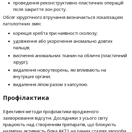
проведення реконструктивно-пластичних операцій
після закриття зон росту.
Обсяг хірургічного втручання визначається локалізацією
патологічних змін:
корекція хребта при наявності сколіозу;
удовження або укорочення аномально довгих
пальців;
висічення аномальних тканин на обличчі (пластичний
хірург);
видалення новоутворень, які впливають на
внутрішні органи;
видалення ліпом разом з капсулою.
Профілактика
Ефективні методи профілактики вродженого
захворювання відсутні. Дослідники з усього світу
працюють над створенням препаратів, що блокують
надмірну активність білка АКТ1 на ранніх стадіях хвороби.