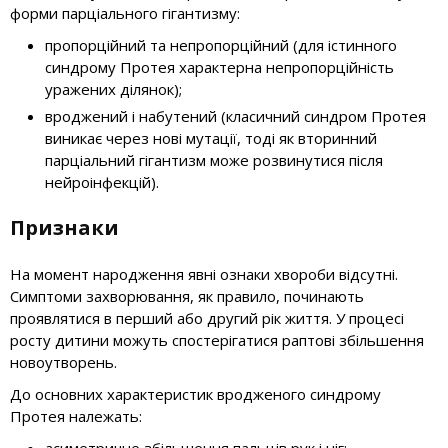
форми парціального гігантизму:
пропорційний та непропорційний (для істинного
синдрому Протея характерна непропорційність
уражених ділянок);
вроджений і набутений (класичний синдром Протея
виникає через нові мутації, тоді як вторинний
парціальний гігантизм може розвинутися після
нейроінфекцій).
Признаки
На момент народження явні ознаки хвороби відсутні.
Симптоми захворювання, як правило, починають
проявлятися в перший або другий рік життя. У процесі
росту дитини можуть спостерігатися раптові збільшення
новоутворень.
До основних характеристик вродженого синдрому
Протея належать: