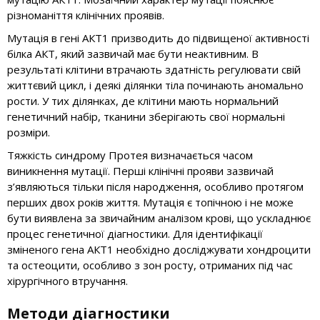
різноманіття клінічних проявів.
Мутація в гені АКТ1 призводить до підвищеної активності
білка АКТ, який зазвичай має бути неактивним. В
результаті клітини втрачають здатність регулювати свій
життєвий цикл, і деякі ділянки тіла починають аномально
рости. У тих ділянках, де клітини мають нормальний
генетичний набір, тканини зберігають свої нормальні
розміри.
Тяжкість синдрому Протея визначається часом
виникнення мутації. Перші клінічні прояви зазвичай
з’являються тільки після народження, особливо протягом
перших двох років життя. Мутація є топічною і не може
бути виявлена за звичайним аналізом крові, що ускладнює
процес генетичної діагностики. Для ідентифікації
зміненого гена АКТ1 необхідно досліджувати хондроцити
та остеоцити, особливо з зон росту, отриманих під час
хірургічного втручання.
Методи діагностики