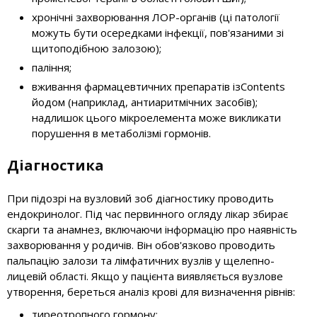
хронічні захворювання ЛОР-органів (ці патології
можуть бути осередками інфекції, пов'язаними зі
щитоподібною залозою);
паління;
вживання фармацевтичних препаратів ізContents
йодом (наприклад, антиаритмічних засобів);
надлишок цього мікроелемента може викликати
порушення в метаболізмі гормонів.
Діагностика
При підозрі на вузловий зоб діагностику проводить
ендокринолог. Під час первинного огляду лікар збирає
скарги та анамнез, включаючи інформацію про наявність
захворювання у родичів. Він обов'язково проводить
пальпацію залози та лімфатичних вузлів у щелепно-
лицевій області. Якщо у пацієнта виявляється вузлове
утворення, береться аналіз крові для визначення рівнів:
тиреотропного гормону;