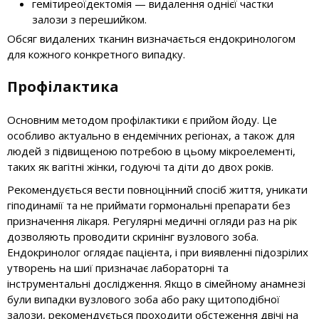
гемітиреоїдектомія — видалення однієї частки
залози з перешийком.
Обсяг видалених тканин визначається ендокринологом
для кожного конкретного випадку.
Профілактика
Основним методом профілактики є прийом йоду. Це
особливо актуально в ендемічних регіонах, а також для
людей з підвищеною потребою в цьому мікроелементі,
таких як вагітні жінки, годуючі та діти до двох років.
Рекомендується вести повноцінний спосіб життя, уникати
гіподинамії та не приймати гормональні препарати без
призначення лікаря. Регулярні медичні огляди раз на рік
дозволяють проводити скринінг вузлового зоба.
Ендокринолог оглядає пацієнта, і при виявленні підозрілих
утворень на шиї призначає лабораторні та
інструментальні дослідження. Якщо в сімейному анамнезі
були випадки вузлового зоба або раку щитоподібної
залози, рекомендується проходити обстеження двічі на