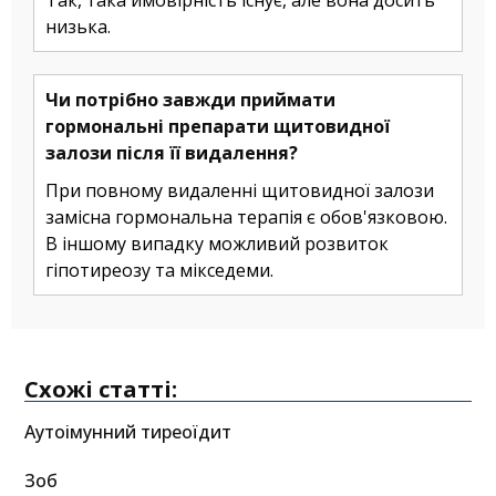
Так, така ймовірність існує, але вона досить
низька.
Чи потрібно завжди приймати
гормональні препарати щитовидної
залози після її видалення?
При повному видаленні щитовидної залози
замісна гормональна терапія є обов'язковою.
В іншому випадку можливий розвиток
гіпотиреозу та мікседеми.
Схожі статті:
Аутоімунний тиреоїдит
Зоб