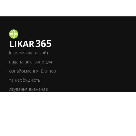
365
LIKAR
Інформація на сайті
надана виключно для
ознайомлення. Діагноз
та необхідність
лікування визначає
лише лікар після
консультації.
УКР
РУС