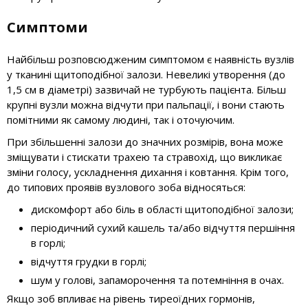
Симптоми
Найбільш розповсюдженим симптомом є наявність вузлів
у тканині щитоподібної залози. Невеликі утворення (до
1,5 см в діаметрі) зазвичай не турбують пацієнта. Більш
крупні вузли можна відчути при пальпації, і вони стають
помітними як самому людині, так і оточуючим.
При збільшенні залози до значних розмірів, вона може
зміщувати і стискати трахею та стравохід, що викликає
зміни голосу, ускладнення дихання і ковтання. Крім того,
до типових проявів вузлового зоба відносяться:
дискомфорт або біль в області щитоподібної залози;
періодичний сухий кашель та/або відчуття першіння
в горлі;
відчуття грудки в горлі;
шум у голові, запаморочення та потемніння в очах.
Якщо зоб впливає на рівень тиреоїдних гормонів,