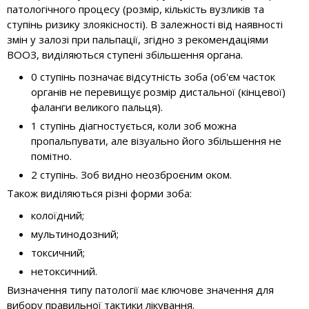
патологічного процесу (розмір, кількість вузликів та
ступінь ризику злоякісності). В залежності від наявності
змін у залозі при пальпації, згідно з рекомендаціями
ВООЗ, виділяються ступені збільшення органа.
0 ступінь позначає відсутність зоба (об'єм часток
органів не перевищує розмір дистальної (кінцевої)
фаланги великого пальця).
1 ступінь діагностується, коли зоб можна
пропальпувати, але візуально його збільшення не
помітно.
2 ступінь. Зоб видно неозброєним оком.
Також виділяються різні форми зоба:
колоїдний;
мультинодозний;
токсичний;
нетоксичний.
Визначення типу патології має ключове значення для
вибору правильної тактики лікування.