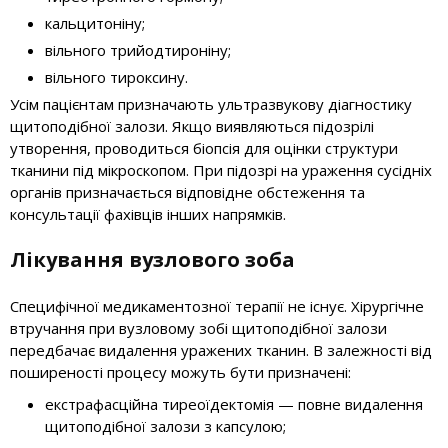
кальцитоніну;
вільного трийодтироніну;
вільного тироксину.
Усім пацієнтам призначають ультразвукову діагностику
щитоподібної залози. Якщо виявляються підозрілі
утворення, проводиться біопсія для оцінки структури
тканини під мікроскопом. При підозрі на ураження сусідніх
органів призначається відповідне обстеження та
консультації фахівців інших напрямків.
Лікування вузлового зоба
Специфічної медикаментозної терапії не існує. Хірургічне
втручання при вузловому зобі щитоподібної залози
передбачає видалення уражених тканин. В залежності від
поширеності процесу можуть бути призначені:
екстрафасційна тиреоїдектомія — повне видалення
щитоподібної залози з капсулою;