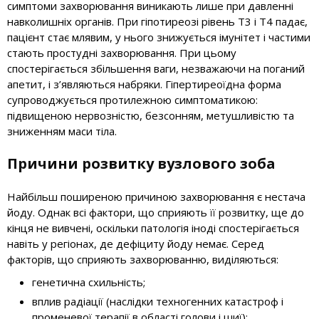
симптоми захворювання виникають лише при давленні
навколишніх органів. При гіпотиреозі рівень Т3 і Т4 падає,
пацієнт стає млявим, у нього знижується імунітет і частими
стають простудні захворювання. При цьому
спостерігається збільшення ваги, незважаючи на поганий
апетит, і з’являються набряки. Гіпертиреоїдна форма
супроводжується протилежною симптоматикою:
підвищеною нервозністю, безсонням, метушливістю та
зниженням маси тіла.
Причини розвитку вузлового зоба
Найбільш поширеною причиною захворювання є нестача
йоду. Однак всі фактори, що сприяють її розвитку, ще до
кінця не вивчені, оскільки патологія іноді спостерігається
навіть у регіонах, де дефіциту йоду немає. Серед
факторів, що сприяють захворюванню, виділяються:
генетична схильність;
вплив радіації (наслідки техногенних катастроф і
променевої терапії в області голови і шиї);