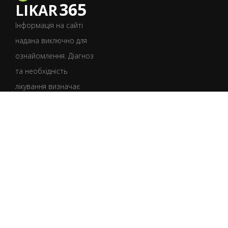
365
LIKAR
Інформація на сайті
надана виключно для
ознайомлення. Діагноз
та необхідність
лікування визначає
лише лікар після
консультації.
УКР
РУС
Умови користування
Політика конфіденційності
Політика щодо файлів cookie
Юридична інформація