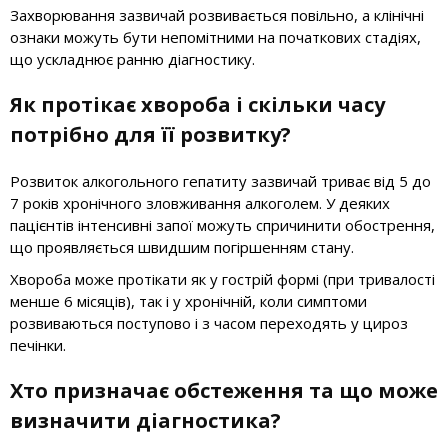
Захворювання зазвичай розвивається повільно, а клінічні
ознаки можуть бути непомітними на початкових стадіях,
що ускладнює ранню діагностику.
Як протікає хвороба і скільки часу
потрібно для її розвитку?
Розвиток алкогольного гепатиту зазвичай триває від 5 до
7 років хронічного зловживання алкоголем. У деяких
пацієнтів інтенсивні запої можуть спричинити обострення,
що проявляється швидшим погіршенням стану.
Хвороба може протікати як у гострій формі (при тривалості
менше 6 місяців), так і у хронічній, коли симптоми
розвиваються поступово і з часом переходять у цироз
печінки.
Хто призначає обстеження та що може
визначити діагностика?