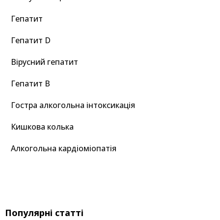
Гепатит
Гепатит D
Вірусний гепатит
Гепатит B
Гостра алкогольна інтоксикація
Кишкова колька
Алкогольна кардіоміопатія
Популярні статті