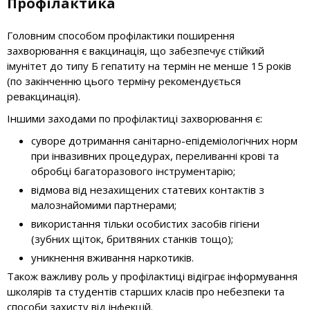
Профілактика
Головним способом профілактики поширення
захворювання є вакцинація, що забезпечує стійкий
імунітет до типу Б гепатиту на термін не менше 15 років
(по закінченню цього терміну рекомендується
ревакцинація).
Іншими заходами по профілактиці захворювання є:
суворе дотримання санітарно-епідеміологічних норм
при інвазивних процедурах, переливанні крові та
обробці багаторазового інструментарію;
відмова від незахищених статевих контактів з
малознайомими партнерами;
використання тільки особистих засобів гігієни
(зубних щіток, бритвяних станків тощо);
уникнення вживання наркотиків.
Також важливу роль у профілактиці відіграє інформування
школярів та студентів старших класів про небезпеки та
способи захисту від інфекцій.