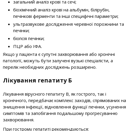
загальний аналіз крові та сечі;
біохімічний аналіз крові на альбумін, білірубін,
печінкові ферменти та інші специфічні параметри;
ультразвукове дослідження черевної порожнини та
печінки;
біопсія печінки;
ПЦР або ІФА.
Якщо у пацієнта є супутні захворювання або хронічні
патології, можуть бути залучені вузькі спеціалісти, а
перелік необхідних досліджень розширено.
Лікування гепатиту Б
Лікування вірусного гепатиту B, як гострого, так і
хронічного, передбачає комплекс заходів, спрямованих на
знищення інфекції, відновлення функції печінки, усунення
симптомів та запобігання подальшому прогресуванню
захворювання.
При гострому гепатиті рекомендуються: