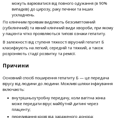
можуть варіюватися від повного одужання (в 90%
випадків) до цирозу, раку печінки та інших
ускладнень.
По клінічним проявам виділяють безсимптомний
(субклінічний) та явний клінічний види хвороби, при якому
у пацієнта чітко проявляються типові ознаки гепатиту.
В залежності від ступеня тяжкості вірусний гепатит Б
класифікують на легкий, середній та тяжкий, а також
розрізняють стадії розвитку та ремісії.
Причини
Основний спосіб поширення гепатиту Б — це передача
вірусу від людини до людини. Можливі шляхи інфікування
включають:
внутрішньоутробну передачу, коли вагітна жінка
може передати вірус майбутній дитині через
плаценту;
переливання крові від зараженого донора;