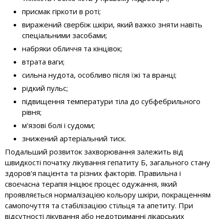
присмак гіркоти в роті;
виражений свербіж шкіри, який важко зняти навіть
спеціальними засобами;
набряки обличчя та кінцівок;
втрата ваги;
сильна нудота, особливо після їжі та вранці;
рідкий пульс;
підвищення температури тіла до субфебрильного
рівня;
м'язові болі і судоми;
знижений артеріальний тиск.
Подальший розвиток захворювання залежить від
швидкості початку лікування гепатиту Б, загального стану
здоров'я пацієнта та різних факторів. Правильна і
своєчасна терапія ініціює процес одужання, який
проявляється нормалізацією кольору шкіри, покращенням
самопочуття та стабілізацією стільця та апетиту. При
відсутності лікування або недотриманні лікарських