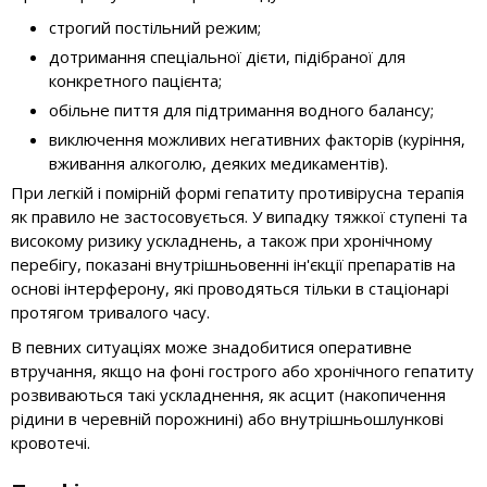
строгий постільний режим;
дотримання спеціальної дієти, підібраної для
конкретного пацієнта;
обільне пиття для підтримання водного балансу;
виключення можливих негативних факторів (куріння,
вживання алкоголю, деяких медикаментів).
При легкій і помірній формі гепатиту противірусна терапія
як правило не застосовується. У випадку тяжкої ступені та
високому ризику ускладнень, а також при хронічному
перебігу, показані внутрішньовенні ін'єкції препаратів на
основі інтерферону, які проводяться тільки в стаціонарі
протягом тривалого часу.
В певних ситуаціях може знадобитися оперативне
втручання, якщо на фоні гострого або хронічного гепатиту
розвиваються такі ускладнення, як асцит (накопичення
рідини в черевній порожнині) або внутрішньошлункові
кровотечі.