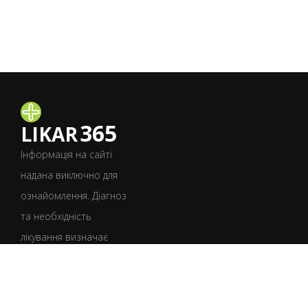
365
LIKAR
Інформація на сайті
надана виключно для
ознайомлення. Діагноз
та необхідність
лікування визначає
лише лікар після
консультації.