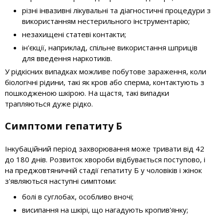
різні інвазивні лікувальні та діагностичні процедури з
використанням нестерильного інструментарію;
незахищені статеві контакти;
ін'єкції, наприклад, спільне використання шприців
для введення наркотиків.
У рідкісних випадках можливе побутове зараження, коли
біологічні рідини, такі як кров або сперма, контактують з
пошкодженою шкірою. На щастя, такі випадки
трапляються дуже рідко.
Симптоми гепатиту Б
Інкубаційний період захворювання може тривати від 42
до 180 днів. Розвиток хвороби відбувається поступово, і
на преджовтяничній стадії гепатиту Б у чоловіків і жінок
з'являються наступні симптоми:
болі в суглобах, особливо вночі;
висипання на шкірі, що нагадують кропив'янку;