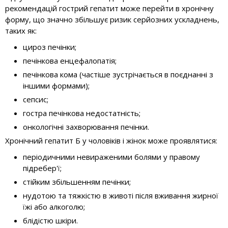
рекомендацій гострий гепатит може перейти в хронічну
форму, що значно збільшує ризик серйозних ускладнень,
таких як:
цироз печінки;
печінкова енцефалопатія;
печінкова кома (частіше зустрічається в поєднанні з
іншими формами);
сепсис;
гостра печінкова недостатність;
онкологічні захворювання печінки.
Хронічний гепатит Б у чоловіків і жінок може проявлятися:
періодичними невираженими болями у правому
підребер'ї;
стійким збільшенням печінки;
нудотою та тяжкістю в животі після вживання жирної
їжі або алкоголю;
блідістю шкіри.