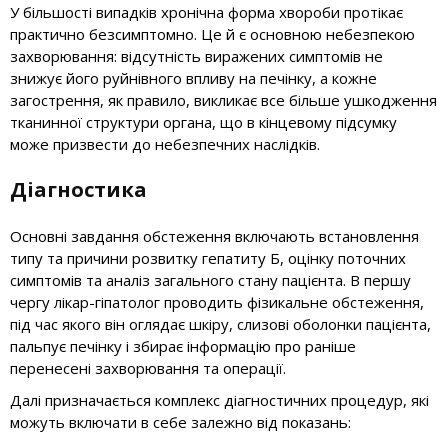
У більшості випадків хронічна форма хвороби протікає
практично безсимптомно. Це й є основною небезпекою
захворювання: відсутність виражених симптомів не
знижує його руйнівного впливу на печінку, а кожне
загострення, як правило, викликає все більше ушкодження
тканинної структури органа, що в кінцевому підсумку
може призвести до небезпечних наслідків.
Діагностика
Основні завдання обстеження включають встановлення
типу та причини розвитку гепатиту Б, оцінку поточних
симптомів та аналіз загального стану пацієнта. В першу
чергу лікар-гіпатолог проводить фізикальне обстеження,
під час якого він оглядає шкіру, слизові оболонки пацієнта,
пальпує печінку і збирає інформацію про раніше
перенесені захворювання та операції.
Далі призначається комплекс діагностичних процедур, які
можуть включати в себе залежно від показань: