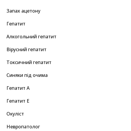
Запах ацетону
Гепатит
Алкогольний гепатит
Вірусний гепатит
Токсичний гепатит
Синяки під очима
Гепатит A
Гепатит E
Окуліст
Невропатолог