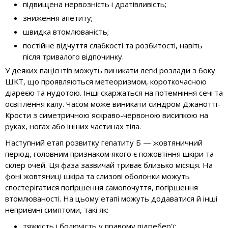
підвищена нервозність і дратівливість;
зниження апетиту;
швидка втомлюваність;
постійне відчуття слабкості та розбитості, навіть
після тривалого відпочинку.
У деяких пацієнтів можуть виникати легкі розлади з боку
ШКТ, що проявляються метеоризмом, короткочасною
діареєю та нудотою. Інші скаржаться на потемніння сечі та
освітлення калу. Часом може виникати синдром Джанотті-
Крости з симетричною яскраво-червоною висипкою на
руках, ногах або інших частинах тіла.
Наступний етап розвитку гепатиту Б — жовтяничний
період, головним признаком якого є пожовтіння шкіри та
склер очей. Ця фаза зазвичай триває близько місяця. На
фоні жовтяниці шкіра та слизові оболонки можуть
спостерігатися погіршення самопочуття, погіршення
втомлюваності. На цьому етапі можуть додаватися й інші
неприємні симптоми, такі як:
тяжкість і болючість у правому підребер'ї;