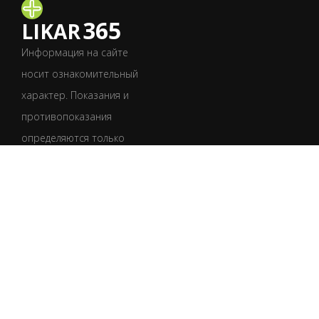
365
LIKAR
Информация на сайте
носит ознакомительный
характер. Показания и
противопоказания
определяются только
врачом после
обследования.
Обязательно
проконсультируйтесь
со специалистом.
УКР
РУС