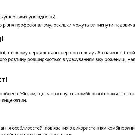
 акушерських ускладнень).
го рівня професіоналізму, оскільки можуть виникнути надзвич
ді
йні, тазовому передлежанні першого плоду або наявності трій
ревого розтину розширюються з урахуванням віку рожениці, н
сті
роблена. Жінкам, що застосовують комбіновані оральні контрац
 яйцеклітин.
ахування особливостей, пов'язаних з використанням комбінова
кох яйцеклітин після їх скасування.