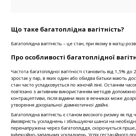
Що таке багатоплідна вагітність?
Багатоплідна вагітність – це стан, при якому в матці роз
Про особливості багатоплідної вагіт
Частота багатоплідної вагітності становить від 1,5% до 
зростає у пар, в яких один або обидва батьки мають до
стан часто успадковується по жіночій лінії. Останнім час
пов'язано з активним використанням методів допоміжної
контрацептиви, після відміни яких в яєчниках може доз
утворення діхоріальної діамніотичної двійні.
Багатоплідна вагітність є станом високого ризику як під 
ймовірність ускладнень і збільшуючи шанси на необхідні
перенапружена через багатопліддя, скорочується гірше, 
інфекційно-запальних ускладнень. Успіх гестаційного про