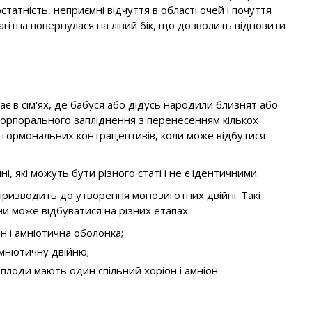
атність, неприємні відчуття в області очей і почуття
агітна повернулася на лівий бік, що дозволить відновити
ає в сім'ях, де бабуся або дідусь народили близнят або
корпорального запліднення з перенесенням кількох
ня гормональних контрацептивів, коли може відбутися
, які можуть бути різного статі і не є ідентичними.
 призводить до утворення монозиготних двійні. Такі
ни може відбуватися на різних етапах:
н і амніотична оболонка;
мніотичну двійню;
 плоди мають один спільний хоріон і амніон