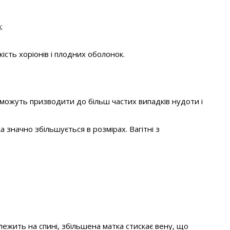
;
кість хоріонів і плодних оболонок.
у можуть призводити до більш частих випадків нудоти і
а значно збільшується в розмірах. Вагітні з
лежить на спині, збільшена матка стискає вену, що