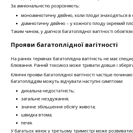
За амніональністю розрізняють:
моноамніотичну двійню, коли плоди знаходяться в о
діамніотичну двійню – у кожного плоду окремий пло
Таким чином, у діагнозі багатоплідної вагітності обов'яз
Прояви багатоплідної вагітності
На ранніх термінах багатоплідна вагітність не має спец
блювання. Ранній токсикоз може тривати довше і зберігат
Клінічні прояви багатоплідної вагітності частіше починаю
багатопліддям можуть відчувати наступні симптоми:
дихальна недостатність;
загальне нездужання;
значне збільшення обсягу живота;
швидка втома;
печія.
У багатьох жінок у третьому триместрі може розвиватися