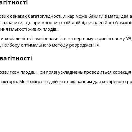
агітності
ових ознаках багатоплідності. Лікар може бачити в матці два 
зазначити, що при монозиготній двійні, виявленій до 6 тижні
ня кількості живих плодів.
и хоріальність і амніональність на першому скринінговому УЗД
ЗД і вибору оптимального методу розродження.
вагітності
 розвитком плодів. При появі ускладнень проводиться корекці
 факторів. Монозиготна двійня є показанням для кесаревого ро