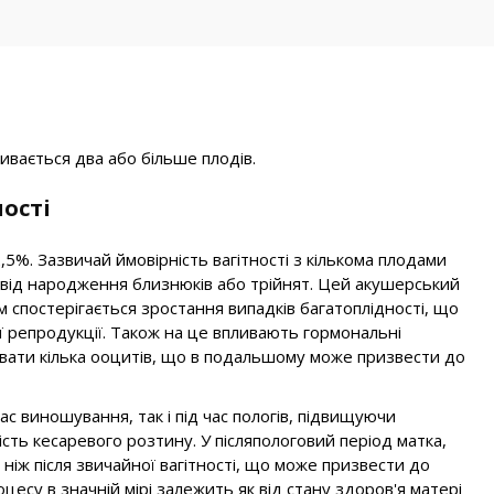
вивається два або більше плодів.
ності
2,5%. Зазвичай ймовірність вагітності з кількома плодами
свід народження близнюків або трійнят. Цей акушерський
ом спостерігається зростання випадків багатоплідності, що
 репродукції. Також на це впливають гормональні
рівати кілька ооцитів, що в подальшому може призвести до
час виношування, так і під час пологів, підвищуючи
сть кесаревого розтину. У післяпологовий період матка,
ніж після звичайної вагітності, що може призвести до
цесу в значній мірі залежить як від стану здоров'я матері