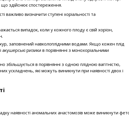
лу, що здійснює спостереження.
ості важливо визначити ступені хоріальності та
жається випадок, коли у кожного плоду є свій хоріон,
н.
іхур, заповнений навколоплідними водами. Якщо кожен плід
жчі акушерські ризики в порівнянні з монохоріальними
чно збільшується в порівнянні з одною плідною вагітністю,
них ускладнень, які можуть виникнути при наявності двох і
ті
ипадку наявності аномальних анастомозів може виникнути фе