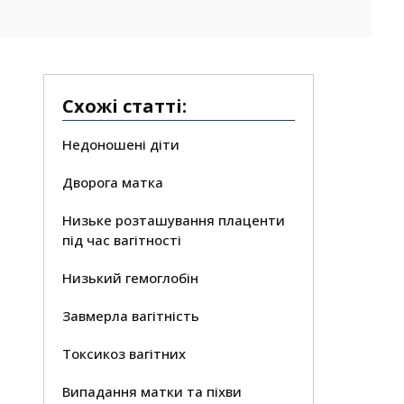
Схожі статті:
Недоношені діти
Дворога матка
Низьке розташування плаценти
під час вагітності
Низький гемоглобін
Завмерла вагітність
Токсикоз вагітних
Випадання матки та піхви