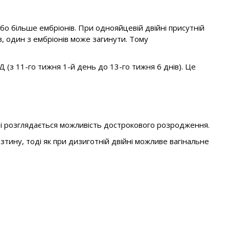
або більше ембріонів. При однояйцевій двійні присутній
в, один з ембріонів може загинути. Тому
 (з 11-го тижня 1-й день до 13-го тижня 6 днів). Це
я і розглядається можливість дострокового розродження.
зтину, тоді як при дизиготній двійні можливе вагінальне