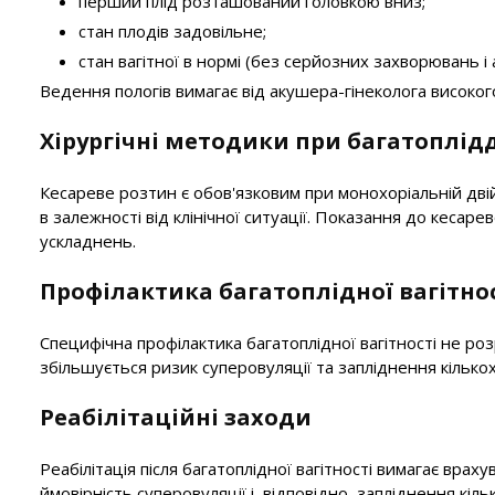
перший плід розташований головкою вниз;
стан плодів задовільне;
стан вагітної в нормі (без серйозних захворювань і
Ведення пологів вимагає від акушера-гінеколога високо
Хірургічні методики при багатоплід
Кесареве розтин є обов'язковим при монохоріальній дві
в залежності від клінічної ситуації. Показання до кеса
ускладнень.
Профілактика багатоплідної вагітно
Специфічна профілактика багатоплідної вагітності не роз
збільшується ризик суперовуляції та запліднення кількох
Реабілітаційні заходи
Реабілітація після багатоплідної вагітності вимагає вр
ймовірність суперовуляції і, відповідно, запліднення кіль