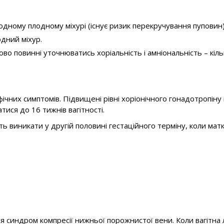
дному плодному міхурі (існує ризик перекручування пуповин)
дний міхур.
ково повинні уточнюватись хоріальність і амніональність – кіль
ифічних симптомів. Підвищені рівні хоріонічного гонадотропін
ися до 16 тижнів вагітності.
ть виникати у другій половині гестаційного терміну, коли матк
 синдром компресії нижньої порожнистої вени. Коли вагітна 