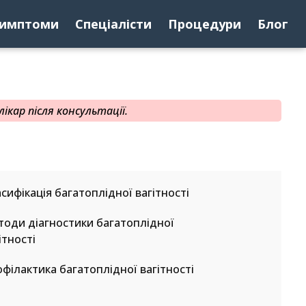
имптоми
Спеціалісти
Процедури
Блог
ікар після консультації.
сифікація багатоплідної вагітності
оди діагностики багатоплідної
ітності
філактика багатоплідної вагітності