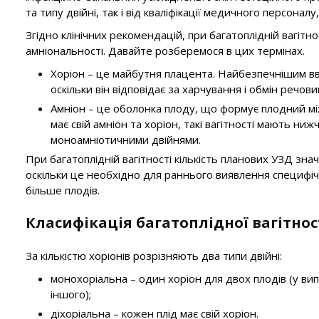
та типу двійні, так і від кваліфікації медичного персона
Згідно клінічних рекомендацій, при багатоплідній вагітн
амніональності. Давайте розберемося в цих термінах.
Хоріон – це майбутня плацента. Найбезпечнішим вва
оскільки він відповідає за харчування і обмін речови
Амніон – це оболонка плоду, що формує плодний м
має свій амніон та хоріон, такі вагітності мають ни
моноамніотичними двійнями.
При багатоплідній вагітності кількість планових УЗД зна
оскільки це необхідно для раннього виявлення специфіч
більше плодів.
Класифікація багатоплідної вагітнос
За кількістю хоріонів розрізняють два типи двійні:
монохоріальна – один хоріон для двох плодів (у в
іншого);
діхоріальна – кожен плід має свій хоріон.