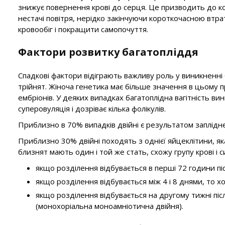
знижує повернення крові до серця. Це призводить до ком
нестачі повітря, нерідко закінчуючи короткочасною втра
кровообіг і покращити самопочуття.
Фактори розвитку багатопліддя
Спадкові фактори відіграють важливу роль у виникненні б
трійнят. Жіноча генетика має більше значення в цьому
ембріонів. У деяких випадках багатоплідна вагітність в
суперовуляція і дозріває кілька фолікулів.
Приблизно в 70% випадків двійні є результатом запліднен
Приблизно 30% двійні походять з однієї яйцеклітини, як
близнят мають один і той же стать, схожу групу крові і 
якщо розділення відбувається в перші 72 години піс
якщо розділення відбувається між 4 і 8 днями, то 
якщо розділення відбувається на другому тижні піс
(монохоріальна моноамніотична двійня).