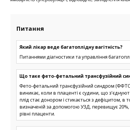
Питання
Який лікар веде багатоплідну вагітність?
Питаннями діагностики та управління багатопл
Що таке фето-фетальний трансфузійний си
Фето-фетальний трансфузійний синдром (ФФТС) 
виникає, коли в плаценті є судини, що з'єдну
плід стає донором і стикається з дефіцитом, в 
визначеній за допомогою УЗД, перевищує 20%, то
рівні плаценти.