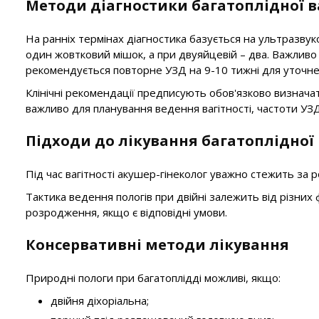
Методи діагностики багатоплідної в
На ранніх термінах діагностика базується на ультразвук
один жовтковий мішок, а при двуяйцевій – два. Важливо 
рекомендується повторне УЗД на 9-10 тижні для уточнен
Клінічні рекомендації предписують обов'язково визначат
важливо для планування ведення вагітності, частоти У
Підходи до лікування багатоплідної 
Під час вагітності акушер-гінеколог уважно стежить за
Тактика ведення пологів при двійні залежить від різних
розродження, якщо є відповідні умови.
Консервативні методи лікування
Природні пологи при багатоплідді можливі, якщо:
двійня діхоріальна;