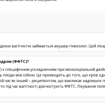
ідною вагітністю займається акушер-гінеколог. Цей лік
ндром (ФФТС)?
є специфічним ускладненням при монохоріальній двійні
ють плоди між собою. Це призводить до того, що кров о
той час як інший – реципієнтом, що викликає надлишок п
 під час вагітності діагностують ФФТС. Лікування поляг