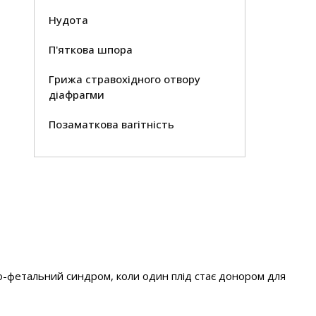
Нудота
П'яткова шпора
Грижа стравохідного отвору
діафрагми
Позаматкова вагітність
то-фетальний синдром, коли один плід стає донором для