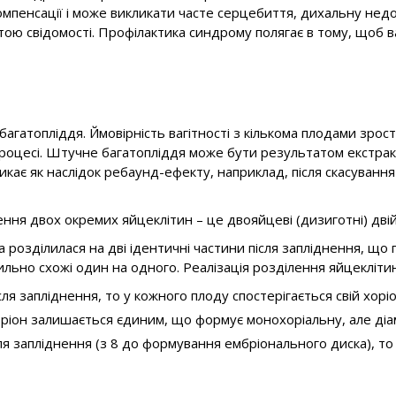
пенсації і може викликати часте серцебиття, дихальну недост
тою свідомості. Профілактика синдрому полягає в тому, щоб в
агатопліддя. Ймовірність вагітності з кількома плодами зрост
 процесі. Штучне багатопліддя може бути результатом екстра
иникає як наслідок ребаунд-ефекту, наприклад, після скасуван
ня двох окремих яйцеклітин – це двояйцеві (дизиготні) двійні
а розділилася на дві ідентичні частини після запліднення, що
сильно схожі один на одного. Реалізація розділення яйцекліти
ля запліднення, то у кожного плоду спостерігається свій хоріо
хоріон залишається єдиним, що формує монохоріальну, але діа
ля запліднення (з 8 до формування ембріонального диска), то