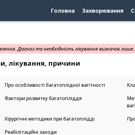
Головна
Захворювання
С
ення. Діагноз та необхідність лікування визначає лише л
ми, лікування, причини
Про особливості багатоплідної вагітності
Кла
Фактори розвитку багатопліддя
Мет
ваг
Хірургічні методики при багатоплідді
Про
Реабілітаційні заходи