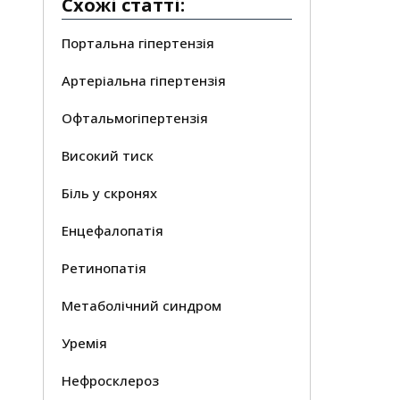
Схожі статті:
Портальна гіпертензія
Артеріальна гіпертензія
Офтальмогіпертензія
Високий тиск
Біль у скронях
Енцефалопатія
Ретинопатія
Метаболічний синдром
Уремія
Нефросклероз