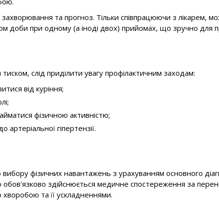
бою.
ь захворювання та прогноз. Тільки співпрацюючи з лікарем, м
м доби при одному (а іноді двох) прийомах, що зручно для п
тиском, слід приділити увагу профілактичним заходам:
тися від куріння;
лі;
айматися фізичною активністю;
 артеріальної гіпертензії.
до вибору фізичних навантажень з урахуванням основного діаг
ю обов'язково здійснюється медичне спостереження за перенос
ю хворобою та її ускладненнями.