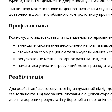
ефекти, і не всі медикаменти добре поєднуються між со
Тільки лікар може встановити діагноз, визначити ступін
дозволяють досягти стабільного контролю тиску протяго
Профілактика
Кожному, хто зіштовхується з підвищеним артеріальним 
зменшити споживання алкогольних напоїв та відмови
стежити за своїм раціоном та знижувати кількість со
регулярно (не менше чотирьох разів на тиждень) з
намагатися уникати стресу, який може призводити до
Реабілітація
Для реабілітації застосовується індивідуальний підхід 
стану пацієнта. Під час занять лікувальною фізкультуро
досягти хороших результатів у боротьбі з гіпертонічно