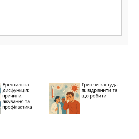
Еректильна
Грип чи застуда:
дисфункція:
як відрізнити та
причини,
що робити
лікування та
профілактика