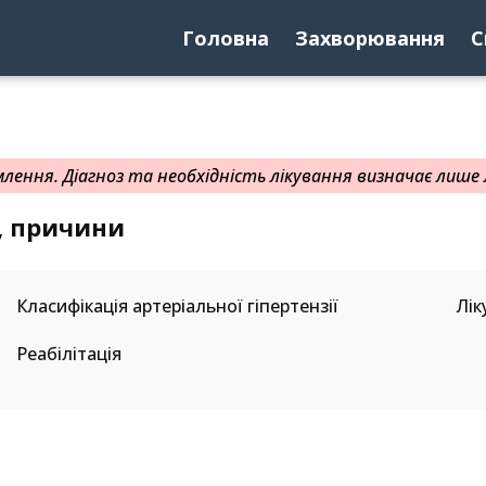
Головна
Захворювання
С
ення. Діагноз та необхідність лікування визначає лише л
я, причини
Класифікація артеріальної гіпертензії
Лік
Реабілітація