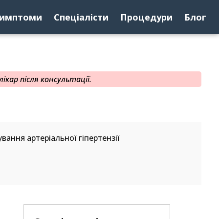
имптоми
Спеціалісти
Процедури
Блог
ікар після консультації.
ування артеріальної гіпертензії