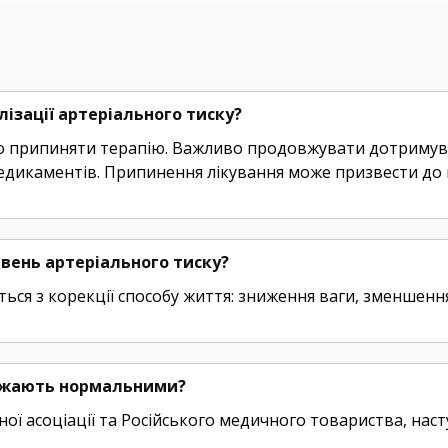
ізації артеріального тиску?
рто припиняти терапію. Важливо продовжувати дотримув
дикаментів. Припинення лікування може призвести до 
івень артеріального тиску?
ться з корекції способу життя: зниження ваги, зменшенн
вважають нормальними?
чної асоціації та Російського медичного товариства, на