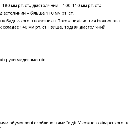
180 мм рт. ст., діастолічний – 100-110 мм рт. ст.;
діастолічний – більше 110 мм рт. ст.
я будь-якого з показників. Також виділяється ізольована
 складає 140 мм рт. ст. і вище, тоді як діастолічний
акі групи медикаментів:
кими обумовлені особливостями їх дії. У кожного лікарського з