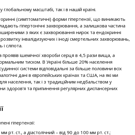
глобальному масштабі, так і в нашій країні.
вторинні (симптоматичні) форми гіпертензії, що виникають
ладають гіпертонічні захворювання, а залишкова частина
поширеними з яких є захворювання нирок та ендокринні
розвитку інвалідизуючих і іноді смертельних захворювань,
 і сліпота.
 проявів ішемічної хвороби серця в 4,5 рази вища, а
 нормальним тиском. В Україні більше 20% населення
судинної системи відповідальні за більше половини всіх
налогічні дані в європейських країнах та США, на які ми
 для населення, так і з традиційним недбальством у
они здоров'я та припинення регулярних диспансерних
ї
ені гіпертензії:
 рт. ст., а діастолічний – від 90 до 100 мм рт. ст.;