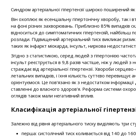
Синдром артеріальної гіпертензії широко поширений як у 
Він охоплює як есенціальну гіпертонічну хворобу, так і 
на фоні різних захворювань. Приблизно 85% випадків ск
відноситься до симптоматичних гіпертензій, найбільш 
розлади. Підвищений артеріальний тиск викликає ризик 
таких як інфаркт міокарда, інсульт, ниркова недостатність
Згідно з статистикою, серед людей з гіпертонією частота
інсульт реєструється в 9,8 разів частіше, ніж у людей з
страждає від артеріальної гіпертензії. Хвороби серцево-
летальних випадків, і їхня кількість суттєво перевищує а
орієнтуємося. Це пов'язано як з недостатком інформації
ставленні до власного здоров'я. Реформа системи охор
оглядів також мали негативний вплив.
Класифікація артеріальної гіпертензі
Залежно від рівня артеріального тиску виділяють три ступ
перша: систолічний тиск коливається від 140 до 160 мм