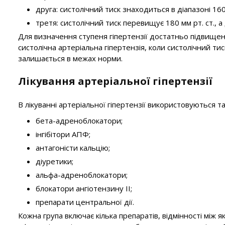
друга: систолічний тиск знаходиться в діапазоні 160-
третя: систолічний тиск перевищує 180 мм рт. ст., а 
Для визначення ступеня гіпертензії достатньо підвищенн
систолічна артеріальна гіпертензія, коли систолічний тиск
залишається в межах норми.
Лікування артеріальної гіпертензії
В лікуванні артеріальної гіпертензії використовуються т
бета-адреноблокатори;
інгібітори АПФ;
антагоністи кальцію;
діуретики;
альфа-адреноблокатори;
блокатори ангіотензину II;
препарати центральної дії.
Кожна група включає кілька препаратів, відмінності між я