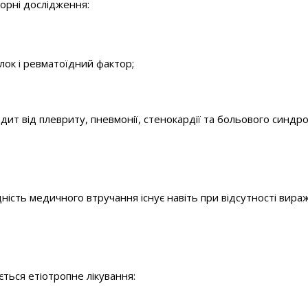
орні дослідження:
ілок і ревматоїдний фактор;
ит від плевриту, пневмонії, стенокардії та больового синдр
ність медичного втручання існує навіть при відсутності вира
ться етіотропне лікування: