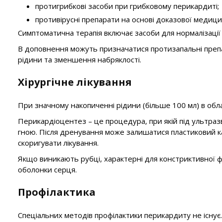
протигрибкові засоби при грибковому перикардиті;
противірусні препарати на основі доказової медици
Симптоматична терапія включає засоби для нормалізації
В доповнення можуть призначатися протизапальні препа
рідини та зменшення набряклості.
Хірургічне лікування
При значному накопиченні рідини (більше 100 мл) в обл
Перикардіоцентез – це процедура, при якій під ультраз
гною. Після дренування може залишатися пластиковий ка
скоригувати лікування.
Якщо виникають рубці, характерні для констриктивної 
оболонки серця.
Профілактика
Спеціальних методів профілактики перикардиту не існу