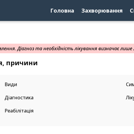
Головна
Захворювання
С
ення. Діагноз та необхідність лікування визначає лише л
я, причини
Види
Си
Діагностика
Лік
Реабілітація