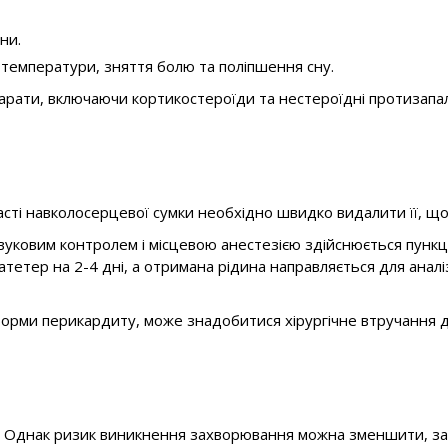
ни.
 температури, зняття болю та поліпшення сну.
рати, включаючи кортикостероїди та нестероїдні протизапал
асті навколосерцевої сумки необхідно швидко видалити її, 
вуковим контролем і місцевою анестезією здійснюється пункці
тетер на 2-4 дні, а отримана рідина направляється для аналі
форми перикардиту, може знадобитися хірургічне втручання
є. Однак ризик виникнення захворювання можна зменшити, з