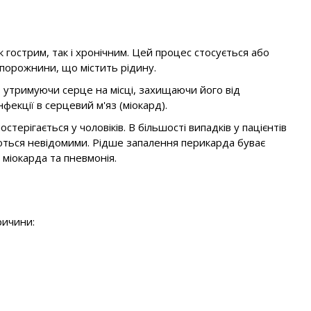
гострим, так і хронічним. Цей процес стосується або
 порожнини, що містить рідину.
, утримуючи серце на місці, захищаючи його від
фекції в серцевий м'яз (міокард).
ерігається у чоловіків. В більшості випадків у пацієнтів
аються невідомими. Рідше запалення перикарда буває
 міокарда та пневмонія.
ричини: