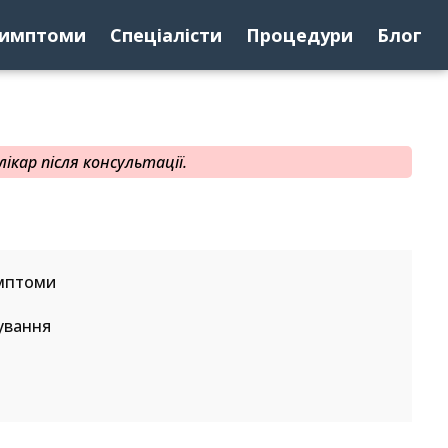
имптоми
Спеціалісти
Процедури
Блог
ікар після консультації.
мптоми
ування