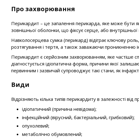
Про захворювання
Перикардит – це запалення перикарда, яке може бути як 
зовнішньої оболонки, що фіксує серце, або внутрішньої
Навколосерцева сумка (перикард) відіграє ключову роль
розтягування і тертя, а також заважаючи проникненню ін
Перикардит є серйозним захворюванням, яке частіше спост
діагностується ідіопатична форма, причини якої залиш
первинним і зазвичай супроводжує такі стани, як інфаркт
Види
Відрізняють кілька типів перикардиту в залежності від п
ідіопатичний (причина невідома);
інфекційний (вірусний, бактеріальний, грибковий);
опухолевий;
метаболічно обумовлений;