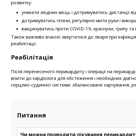
розвитку:
уникати людних місць і дотримуватись дистанції ві
дотримуватись гігієни, регулярно мити руки і вико
вакцинуватись проти COVID-19, краснухи, грипу та 
Також важливо вчасно звертатися до лікаря при інфекція
реабілітації.
Реабілітація
Після перенесеного перикардиту і операції на перикард
візити до кардіолога для обстеження і необхідних діаг
серцево-судинної системи: збалансоване харчування, реж
Питання
Чи можна проводити лікування перикардит