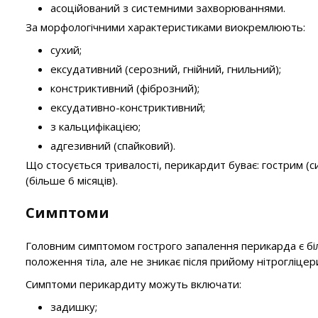
асоційований з системними захворюваннями.
За морфологічними характеристиками виокремлюють:
сухий;
ексудативний (серозний, гнійний, гнильний);
констриктивний (фіброзний);
ексудативно-констриктивний;
з кальцифікацією;
адгезивний (спайковий).
Що стосується тривалості, перикардит буває: гострим (сим
(більше 6 місяців).
Симптоми
Головним симптомом гострого запалення перикарда є біль. 
положення тіла, але не зникає після прийому нітрогліцер
Симптоми перикардиту можуть включати:
задишку;