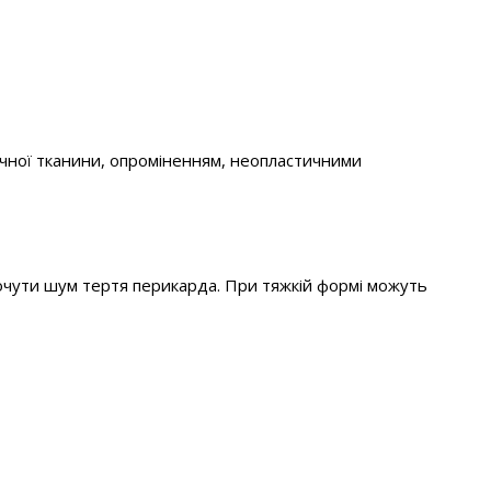
чної тканини, опроміненням, неопластичними
очути шум тертя перикарда. При тяжкій формі можуть