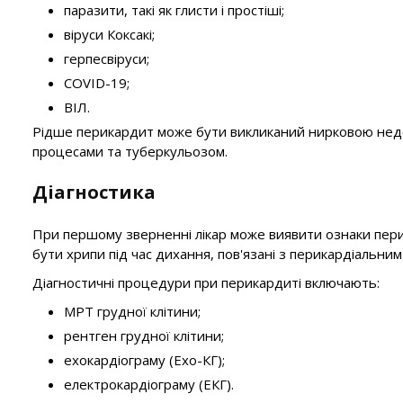
паразити, такі як глисти і простіші;
віруси Коксакі;
герпесвіруси;
COVID-19;
ВІЛ.
Рідше перикардит може бути викликаний нирковою недо
процесами та туберкульозом.
Діагностика
При першому зверненні лікар може виявити ознаки пери
бути хрипи під час дихання, пов'язані з перикардіальним
Діагностичні процедури при перикардиті включають:
МРТ грудної клітини;
рентген грудної клітини;
ехокардіограму (Ехо-КГ);
електрокардіограму (ЕКГ).