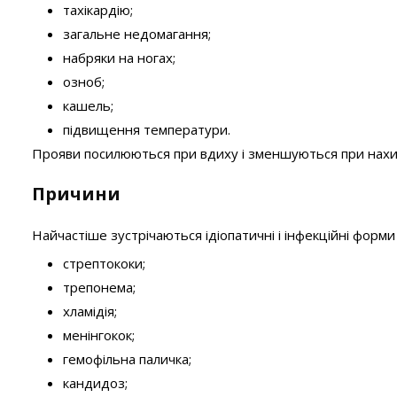
тахікардію;
загальне недомагання;
набряки на ногах;
озноб;
кашель;
підвищення температури.
Прояви посилюються при вдиху і зменшуються при нахил
Причини
Найчастіше зустрічаються ідіопатичні і інфекційні форм
стрептококи;
трепонема;
хламідія;
менінгокок;
гемофільна паличка;
кандидоз;