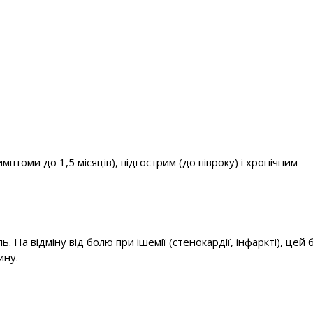
птоми до 1,5 місяців), підгострим (до півроку) і хронічним
На відміну від болю при ішемії (стенокардії, інфаркті), цей б
ину.