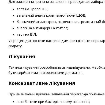
Для виявлення причини запалення проводяться лаборат
тест на Тропонін I;
загальний аналіз крові, включаючи ШОЕ;
біохімічний аналіз крові, включаючи С-реактивний б
аналіз на антиядерні антитіла;
тест на ВІЛ.
У процесі діагностики важливо диференціювати перикард
апарату.
Лікування
Тактика лікування розробляється індивідуально. Необхід
бути серйозними і загрозливими для життя.
Консервативне лікування
При визначенні причини запалення перикарда призначає
антибіотики при бактеріальному запаленні;