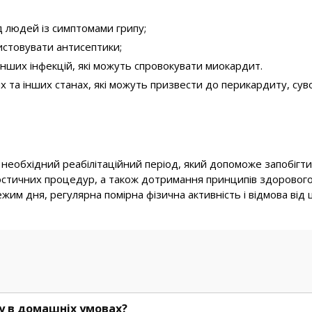
д людей із симптомами грипу;
ристовувати антисептики;
інших інфекцій, які можуть спровокувати миокардит.
х та інших станах, які можуть призвести до перикардиту, сув
і необхідний реабілітаційний період, який допоможе запобі
ностичних процедур, а також дотримання принципів здорового 
им дня, регулярна помірна фізична активність і відмова від 
у в домашніх умовах?