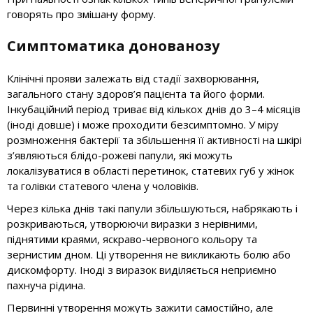
говорять про змішану форму.
Симптоматика донованозу
Клінічні прояви залежать від стадії захворювання,
загального стану здоров’я пацієнта та його форми.
Інкубаційний період триває від кількох днів до 3–4 місяців
(іноді довше) і може проходити безсимптомно. У міру
розмноження бактерії та збільшення її активності на шкірі
з’являються блідо-рожеві папули, які можуть
локалізуватися в області перетинок, статевих губ у жінок
та голівки статевого члена у чоловіків.
Через кілька днів такі папули збільшуються, набрякають і
розкриваються, утворюючи виразки з нерівними,
піднятими краями, яскраво-червоного кольору та
зернистим дном. Ці утворення не викликають болю або
дискомфорту. Іноді з виразок виділяється неприємно
пахнуча рідина.
Первинні утворення можуть зажити самостійно, але