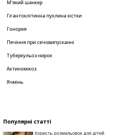
М'який шанкер
Гігантоклітинна пухлина кістки
Гонорея
Печіння при сечовипусканні
Туберкульоз нирок
Актиномікоз
Ячмінь
Популярні статті
Користь розмальовок для дітей