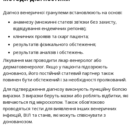
Діагноз венеричної гранулеми встановлюють на основі:
анамнезу (множинні статеві зв'язки без захисту,
відвідування ендемічних регіонів);
кліничних проявів та скарг пацієнта;
результатів фізикального обстеження;
результатів аналізів і обстежень.
Лікування має проводити лікар-венеролог або
дерматовенеролог. Якщо у пацієнта підозрюють
донованоз, його постійний статевий партнер також
повинен бути обстежений і за необхідності пролікований.
Для підтвердження діагнозу виконують пункційну біопсію
виразки. З виразки беруть мазки або роблять відбитки, які
вивчаються під мікроскопом. Також обов’язково
проводяться тести для виявлення інших венеричних
інфекцій, ВІЛ та станів, які можуть співіснувати з
донованозом.