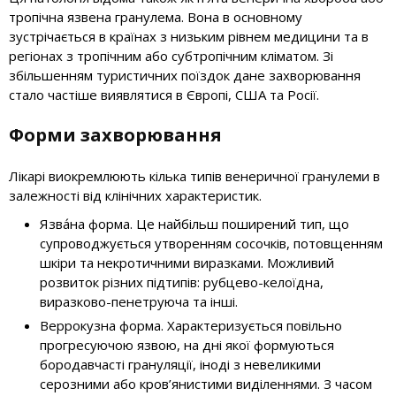
тропічна язвена гранулема. Вона в основному
зустрічається в країнах з низьким рівнем медицини та в
регіонах з тропічним або субтропічним кліматом. Зі
збільшенням туристичних поїздок дане захворювання
стало частіше виявлятися в Європі, США та Росії.
Форми захворювання
Лікарі виокремлюють кілька типів венеричної гранулеми в
залежності від клінічних характеристик.
Язва́на форма. Це найбільш поширений тип, що
супроводжується утворенням сосочків, потовщенням
шкіри та некротичними виразками. Можливий
розвиток різних підтипів: рубцево-келоїдна,
виразково-пенетруюча та інші.
Веррокузна форма. Характеризується повільно
прогресуючою язвою, на дні якої формуються
бородавчасті грануляції, іноді з невеликими
серозними або кров’янистими виділеннями. З часом