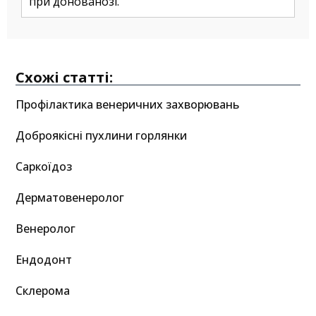
при донованозі.
Схожі статті:
Профілактика венеричних захворювань
Доброякісні пухлини горлянки
Саркоїдоз
Дерматовенеролог
Венеролог
Ендодонт
Склерома