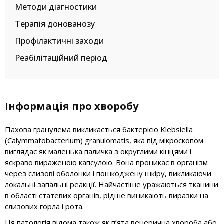
Методи діагностики
Терапія донованозу
Профілактичні заходи
Реабілітаційний період
Інформація про хворобу
Пахова гранулема викликається бактерією Klebsiella
(Calymmatobacterium) granulomatis, яка під мікроскопом
виглядає як маленька паличка з округлими кінцями і
яскраво вираженою капсулою. Вона проникає в організм
через слизові оболонки і пошкоджену шкіру, викликаючи
локальні запальні реакції. Найчастіше уражаються тканини
в області статевих органів, рідше виникають виразки на
слизових горла і рота.
Ця патологія відома також як п’ята венерична хвороба або