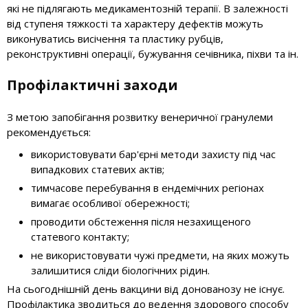
які не підлягають медикаментозній терапії. В залежності
від ступеня тяжкості та характеру дефектів можуть
виконуватись висічення та пластику рубців,
реконструктивні операції, бужування сечівника, піхви та ін.
Профілактичні заходи
З метою запобігання розвитку венеричної гранулеми
рекомендується:
використовувати бар'єрні методи захисту під час
випадкових статевих актів;
тимчасове перебування в ендемічних регіонах
вимагає особливої обережності;
проводити обстеження після незахищеного
статевого контакту;
не використовувати чужі предмети, на яких можуть
залишитися сліди біологічних рідин.
На сьогоднішній день вакцини від донованозу не існує.
Профілактика зводиться до ведення здорового способу