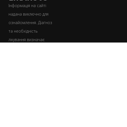
Інформація на сайті
надана виключно для
ознайомлення. Діагноз
та необхідність
лікування визначає
лише лікар після
консультації.
УКР
РУС
Умови користування
Політика конфіденційності
Політика щодо файлів cookie
Юридична інформація