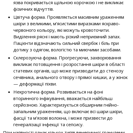
язва покривається щільною корочкою і не викликає
фізичних відчуттів.
Цвітуча форма. Проявляється масивним ураженням
шкіри з великими, м’ясистими виразками яскраво-
червоного кольору, які можуть кровоточити.
Виділення рясні і мають різкий неприємний запах.
Пацієнти відзначають сильний свербіж і біль при
дотику з одягом, вологістю та миючими засобами.
Склерозуюча форма. Прогресуючи, захворювання
викликає потовщення і розростання шкіри в області
статевих органів, що може призводити до стенозу
сечівника, анального отвору і прямої кишки, а у жінок
— деформації піхви.
Некротична форма. Розвивається на фоні
вторинного інфікування, вважається найбільш
серйозною. Характеризується обширним гнійно-
запальним ураженням, що включає всі шари шкіри,
фасції та м’язові волокна, і може призвести до
генералізації інфекції та сепсису.
При наявності ознак кількох типів венеричної гранулеми