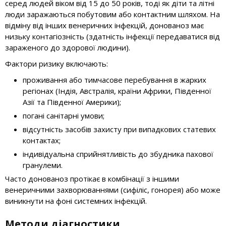
серед людей віком від 15 до 50 років, тоді як діти та літні
люди заражаються побутовим або контактним шляхом. На
відміну від інших венеричних інфекцій, донованоз має
низьку контагіозність (здатність інфекції передаватися від
зараженого до здорової людини).
Фактори ризику включають:
проживання або тимчасове перебування в жарких
регіонах (Індія, Австралія, країни Африки, Південної
Азії та Південної Америки);
погані санітарні умови;
відсутність засобів захисту при випадкових статевих
контактах;
індивідуальна сприйнятливість до збудника пахової
гранулеми.
Часто донованоз протікає в комбінації з іншими
венеричними захворюваннями (сифіліс, гонорея) або може
виникнути на фоні системних інфекцій.
Методи діагностики