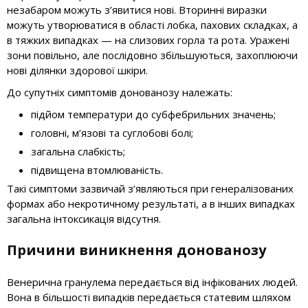
незабаром можуть з’явитися нові. Вторинні виразки
можуть утворюватися в області лобка, пахових складках, а
в тяжких випадках — на слизових горла та рота. Уражені
зони повільно, але послідовно збільшуються, захоплюючи
нові ділянки здорової шкіри.
До супутніх симптомів донованозу належать:
підйом температури до субфебрильних значень;
головні, м’язові та суглобові болі;
загальна слабкість;
підвищена втомлюваність.
Такі симптоми зазвичай з’являються при генералізованих
формах або некротичному результаті, а в інших випадках
загальна інтоксикація відсутня.
Причини виникнення донованозу
Венерична гранулема передається від інфікованих людей.
Вона в більшості випадків передається статевим шляхом