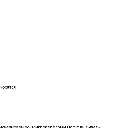
носятся:
ё исчезновению. Микропереломы могут вызывать