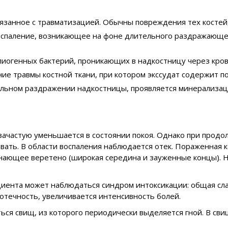
вязанное с травматизацией. Обычны повреждения тех косте
спаление, возникающее на фоне длительного раздражающег
 пиогенных бактерий, проникающих в надкостницу через кро
ие травмы костной ткани, при котором экссудат содержит 
льном раздражении надкостницы, проявляется минерализац
 зачастую уменьшается в состоянии покоя. Однако при про
овать. В области воспаления наблюдается отек. Пораженная 
инающее веретено (широкая середина и зауженные концы). Н
циента может наблюдаться синдром интоксикации: общая сл
 отечность, увеличивается интенсивность болей.
ься свищ, из которого периодически выделяется гной. В св