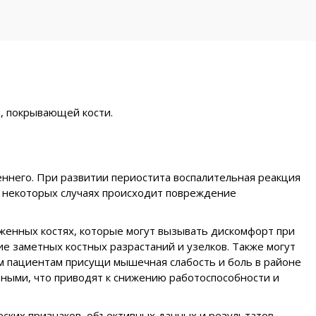
, покрывающей кости.
еннего. При развитии периостита воспалительная реакция
 В некоторых случаях происходит повреждение
енных костях, которые могут вызывать дискомфорт при
е заметных костных разрастаний и узелков. Также могут
ым пациентам присущи мышечная слабость и боль в районе
вными, что приводят к снижению работоспособности и
еских признаков, объективных данных и результатов