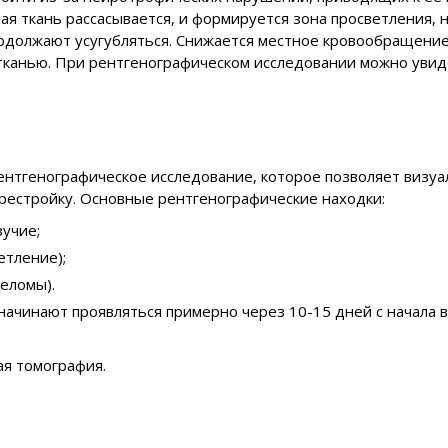
ная ткань рассасывается, и формируется зона просветления, 
одолжают усугубляться. Снижается местное кровообращение,
канью. При рентгенографическом исследовании можно увиде
нтгенографическое исследование, которое позволяет визуа
рестройку. Основные рентгенографические находки:
учие;
етление);
еломы).
начинают проявляться примерно через 10-15 дней с начала в
я томография.