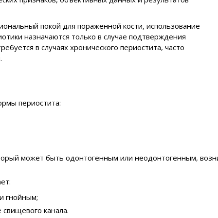
иональный покой для пораженной кости, использование
иотики назначаются только в случае подтверждения
ребуется в случаях хронического периостита, часто
.
ормы периостита:
оторый может быть одонтогенным или неодонтогенным, возник
ет:
и гнойным;
 свищевого канала.