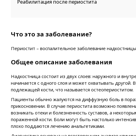
Реабилитация после периостита
Что это за заболевание?
Периостит – воспалительное заболевание надкостницы
Общее описание заболевания
Надкостница состоит из двух слоев: наружного и внутр
начинается с одного слоя и может охватывать другой.
подлежащей кости, что называется остеопериоститом.
Пациенты обычно жалуются на диффузную боль в пораж
прикосновении. В случае периостита возможно появлени
возникать отеки и болезненность суставов, а некотор
пораженной кости. Боли могут быть настолько интенси
плохо поддаются лечению анальгетиками.
Диагностика основана на всестороннем анализе клинич