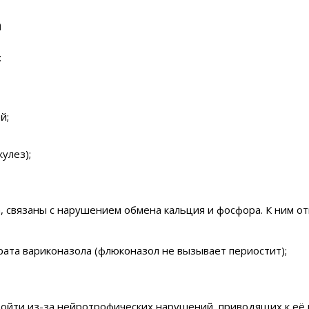
а
:
й;
улез);
связаны с нарушением обмена кальция и фосфора. К ним от
ата вариконазола (флюконазол не вызывает периостит);
изойти из-за нейротрофических нарушений, приводящих к е