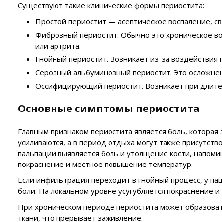
Существуют такие клинические формы периостита:
Простой периостит — асептическое воспаление, с
Фиброзный периостит. Обычно это хроническое во
или артрита.
Гнойный периостит. Возникает из-за воздействия
Серозный альбуминозный периостит. Это осложнен
Оссифицирующий периостит. Возникает при длите
Основные симптомы периостита
Главным признаком периостита является боль, которая
усиливаются, а в период отдыха могут также присутств
пальпации выявляется боль и утолщение кости, напом
покраснение и местное повышение температур.
Если инфильтрация переходит в гнойный процесс, у па
боли. На локальном уровне усугубляется покраснение и
При хроническом периоде периостита может образоват
ткани, что прерывает заживление.