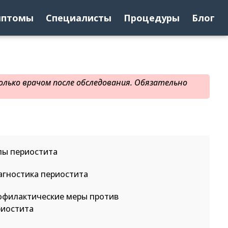
мптомы
Специалисты
Процедуры
Блог
лько врачом после обследования. Обязательно
пы периостита
агностика периостита
офилактические меры против
риостита