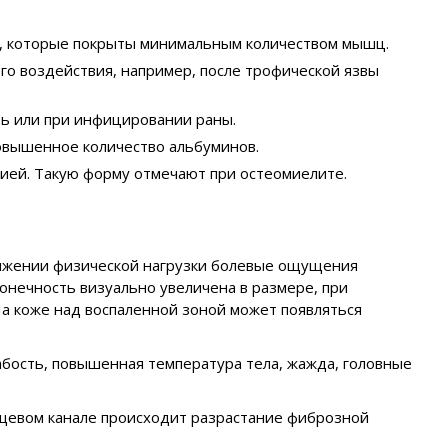
й, которые покрыты минимальным количеством мышц.
о воздействия, например, после трофической язвы
вь или при инфицировании раны.
повышенное количество альбуминов.
ией. Такую форму отмечают при остеомиелите.
должении физической нагрузки болевые ощущения
конечность визуально увеличена в размере, при
а коже над воспаленной зоной может появляться
абость, повышенная температура тела, жажда, головные
ищевом канале происходит разрастание фиброзной