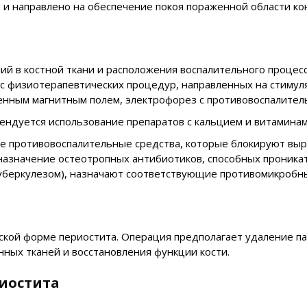
и направлено на обеспечение покоя пораженной области ко
ий в костной ткани и расположения воспалительного процес
урс физиотерапевтических процедур, направленных на стиму
менным магнитным полем, электрофорез с противовоспалите
ендуется использование препаратов с кальцием и витаминам
е противовоспалительные средства, которые блокируют выр
назначение остеотропных антибиотиков, способных проникат
уберкулезом), назначают соответствующие противомикробн
кой форме периостита. Операция предполагает удаление пат
нных тканей и восстановления функции кости.
иостита