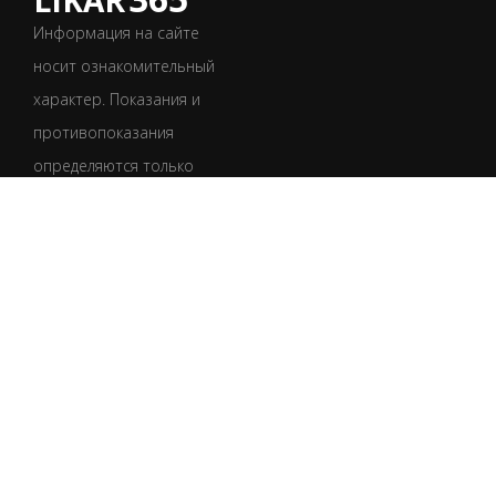
LIKAR
Информация на сайте
носит ознакомительный
характер. Показания и
противопоказания
определяются только
врачом после
обследования.
Обязательно
проконсультируйтесь
со специалистом.
УКР
РУС
Пользовательское соглашение