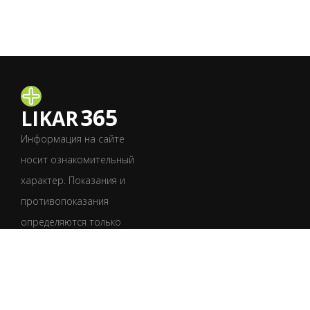
365
LIKAR
Информация на сайте
носит ознакомительный
характер. Показания и
противопоказания
определяются только
врачом после
обследования.
Обязательно
проконсультируйтесь