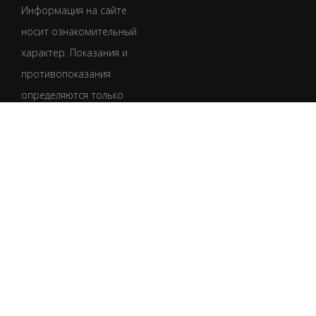
Информация на сайте
носит ознакомительный
характер. Показания и
противопоказания
определяются только
врачом после
обследования.
Обязательно
проконсультируйтесь
со специалистом.
УКР
РУС
Пользовательское соглашение
Политика конфиденциальности