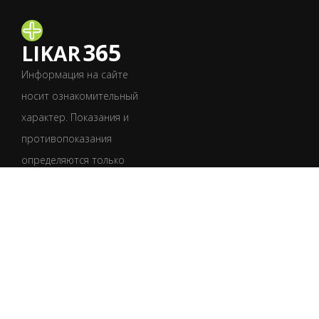
365
LIKAR
Информация на сайте
носит ознакомительный
характер. Показания и
противопоказания
определяются только
врачом после
обследования.
Обязательно
проконсультируйтесь
со специалистом.
УКР
РУС