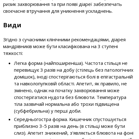
ризик захворювання та при появі діареї забезпечать
своєчасне втручання для уникнення ускладнень.
Види
Згідно з сучасними клінічними рекомендаціями, діарея
мандрівників може бути класифікована на 3 ступені
тяжкості:
Легка форма (найпоширеніша). Частота стільця не
перевищує 3 разів на добу (стілець без патологічних
домішок), іноді спостерігаються болі в епігастральній
та навколопупковій області. Апетит, як правило, не
змінено, однак на початку захворювання може
спостерігатися нудота без блювоти. Температура
тіла зазвичай нормальна або трохи підвищена
(субфебрильна) у перші доби.
Середньогостра форма. Кишечник спустошується
приблизно 3-5 разів на день (в стільці може бути
слиз). Апетит знижений, з'являється блювота на фоні