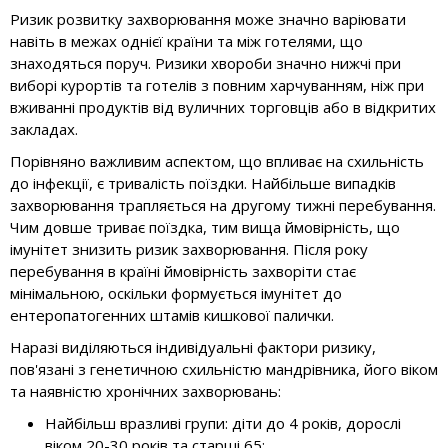
Ризик розвитку захворювання може значно варіювати
навіть в межах однієї країни та між готелями, що
знаходяться поруч. Ризики хвороби значно нижчі при
виборі курортів та готелів з повним харчуванням, ніж при
вживанні продуктів від вуличних торговців або в відкритих
закладах.
Порівняно важливим аспектом, що впливає на схильність
до інфекції, є тривалість поїздки. Найбільше випадків
захворювання трапляється на другому тижні перебування.
Чим довше триває поїздка, тим вища ймовірність, що
імунітет знизить ризик захворювання. Після року
перебування в країні ймовірність захворіти стає
мінімальною, оскільки формується імунітет до
ентеропатогенних штамів кишкової палички.
Наразі виділяються індивідуальні фактори ризику,
пов'язані з генетичною схильністю мандрівника, його віком
та наявністю хронічних захворювань:
Найбільш вразливі групи: діти до 4 років, дорослі
віком 20-30 років та старші 65;