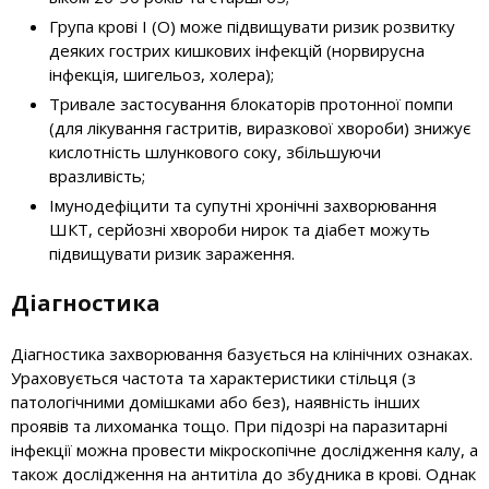
Група крові I (О) може підвищувати ризик розвитку
деяких гострих кишкових інфекцій (норвирусна
інфекція, шигельоз, холера);
Тривале застосування блокаторів протонної помпи
(для лікування гастритів, виразкової хвороби) знижує
кислотність шлункового соку, збільшуючи
вразливість;
Імунодефіцити та супутні хронічні захворювання
ШКТ, серйозні хвороби нирок та діабет можуть
підвищувати ризик зараження.
Діагностика
Діагностика захворювання базується на клінічних ознаках.
Ураховується частота та характеристики стільця (з
патологічними домішками або без), наявність інших
проявів та лихоманка тощо. При підозрі на паразитарні
інфекції можна провести мікроскопічне дослідження калу, а
також дослідження на антитіла до збудника в крові. Однак