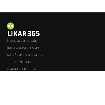
365
LIKAR
Інформація на сайті
надана виключно для
ознайомлення. Діагноз
та необхідність
лікування визначає
лише лікар після
консультації.
УКР
РУС