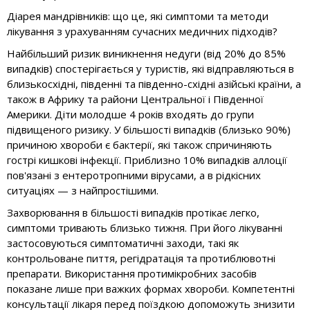
Діарея мандрівників: що це, які симптоми та методи
лікування з урахуванням сучасних медичних підходів?
Найбільший ризик виникнення недуги (від 20% до 85%
випадків) спостерігається у туристів, які відправляються в
близькосхідні, південні та південно-східні азійські країни, а
також в Африку та райони Центральної і Південної
Америки. Діти молодше 4 років входять до групи
підвищеного ризику. У більшості випадків (близько 90%)
причиною хвороби є бактерії, які також спричиняють
гострі кишкові інфекції. Приблизно 10% випадків аллоції
пов'язані з ентеротропними вірусами, а в рідкісних
ситуаціях — з найпростішими.
Захворювання в більшості випадків протікає легко,
симптоми тривають близько тижня. При його лікуванні
застосовуються симптоматичні заходи, такі як
контрольоване пиття, регідратація та протиблювотні
препарати. Використання протимікробних засобів
показане лише при важких формах хвороби. Компетентні
консультації лікаря перед поїздкою допоможуть знизити