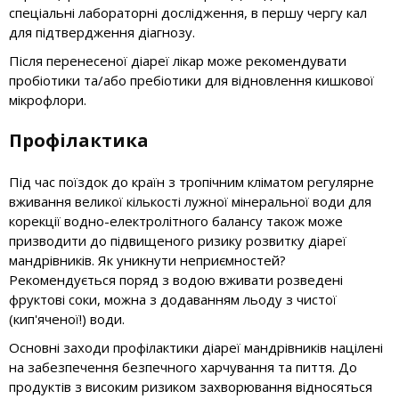
спеціальні лабораторні дослідження, в першу чергу кал
для підтвердження діагнозу.
Після перенесеної діареї лікар може рекомендувати
пробіотики та/або пребіотики для відновлення кишкової
мікрофлори.
Профілактика
Під час поїздок до країн з тропічним кліматом регулярне
вживання великої кількості лужної мінеральної води для
корекції водно-електролітного балансу також може
призводити до підвищеного ризику розвитку діареї
мандрівників. Як уникнути неприємностей?
Рекомендується поряд з водою вживати розведені
фруктові соки, можна з додаванням льоду з чистої
(кип'яченої!) води.
Основні заходи профілактики діареї мандрівників націлені
на забезпечення безпечного харчування та пиття. До
продуктів з високим ризиком захворювання відносяться