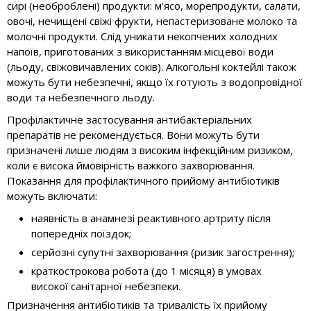
сирі (необроблені) продукти: м'ясо, морепродукти, салати,
овочі, нечищені свіжі фрукти, непастеризоване молоко та
молочні продукти. Слід уникати некопчених холодних
напоїв, приготованих з використанням місцевої води
(льоду, свіжовичавлених соків). Алкогольні коктейлі також
можуть бути небезпечні, якщо їх готують з водопровідної
води та небезпечного льоду.
Профілактичне застосування антибактеріальних
препаратів не рекомендується. Вони можуть бути
призначені лише людям з високим інфекційним ризиком,
коли є висока ймовірність важкого захворювання.
Показання для профілактичного прийому антибіотиків
можуть включати:
наявність в анамнезі реактивного артриту після
попередніх поїздок;
серйозні супутні захворювання (ризик загострення);
краткострокова робота (до 1 місяця) в умовах
високої санітарної небезпеки.
Призначення антибіотиків та тривалість їх прийому