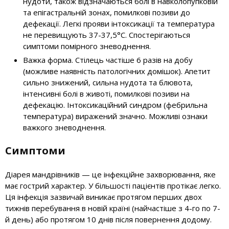
нудоти, також відзначаються болі в навколопупковій
та епігастральній зонах, помилкові позиви до
дефекації. Легкі прояви інтоксикації та температура
не перевищують 37-37,5°С. Спостерігаються
симптоми помірного зневоднення.
Важка форма. Стілець частіше 6 разів на добу
(можливе наявність патологічних домішок). Апетит
сильно знижений, сильна нудота та блювота,
інтенсивні болі в животі, помилкові позиви на
дефекацію. Інтоксикаційний синдром (фебрильна
температура) виражений значно. Можливі ознаки
важкого зневоднення.
Симптоми
Діарея мандрівників — це інфекційне захворювання, яке
має гострий характер. У більшості пацієнтів протікає легко.
Ця інфекція зазвичай виникає протягом перших двох
тижнів перебування в новій країні (найчастіше з 4-го по 7-
й день) або протягом 10 днів після повернення додому.