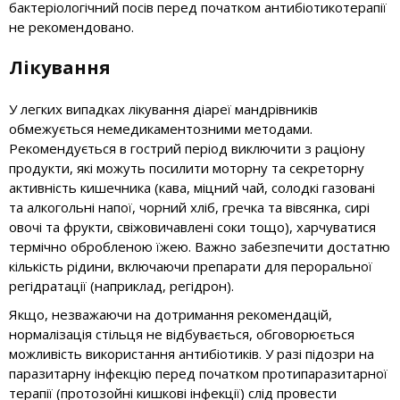
бактеріологічний посів перед початком антибіотикотерапії
не рекомендовано.
Лікування
У легких випадках лікування діареї мандрівників
обмежується немедикаментозними методами.
Рекомендується в гострий період виключити з раціону
продукти, які можуть посилити моторну та секреторну
активність кишечника (кава, міцний чай, солодкі газовані
та алкогольні напої, чорний хліб, гречка та вівсянка, сирі
овочі та фрукти, свіжовичавлені соки тощо), харчуватися
термічно обробленою їжею. Важно забезпечити достатню
кількість рідини, включаючи препарати для пероральної
регідратації (наприклад, регідрон).
Якщо, незважаючи на дотримання рекомендацій,
нормалізація стільця не відбувається, обговорюється
можливість використання антибіотиків. У разі підозри на
паразитарну інфекцію перед початком протипаразитарної
терапії (протозойні кишкові інфекції) слід провести