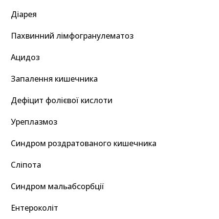
Діарея
Пахвинний лімфогранулематоз
Ацидоз
Запалення кишечника
Дефіцит фолієвої кислоти
Уреплазмоз
Синдром роздратованого кишечника
Сліпота
Синдром мальабсорбції
Ентероколіт