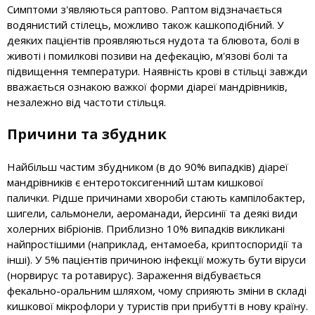
Симптоми з'являються раптово. Раптом відзначається
водянистий стілець, можливо також кашкоподібний. У
деяких пацієнтів проявляються нудота та блювота, болі в
животі і помилкові позиви на дефекацію, м'язові болі та
підвищення температури. Наявність крові в стільці завжди
вважається ознакою важкої форми діареї мандрівників,
незалежно від частоти стільця.
Причини та збудник
Найбільш частим збудником (в до 90% випадків) діареї
мандрівників є ентеротоксигенний штам кишкової
палички. Рідше причинами хвороби стають кампілобактер,
шигели, сальмонели, аероманади, йерсинії та деякі види
холерних вібріонів. Приблизно 10% випадків викликані
найпростішими (наприклад, ентамоеба, криптоспоридії та
інші). У 5% пацієнтів причиною інфекції можуть бути віруси
(норвирус та ротавирус). Зараження відбувається
фекально-оральним шляхом, чому сприяють зміни в складі
кишкової мікрофлори у туристів при прибутті в нову країну.