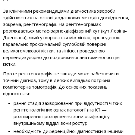
За клінічними рекомендаціями діагностика хвороби
здійснюється на основі додаткових методів дослідження,
зокрема, рентгенографії. На рентгенограмах
розглядається метафізарно-діафізарний кут (кут Левіна-
Дреннана), який утворюється між лінією, проведеною
паралельно проксимальній суглобовій поверхні
великогомілкової кістки, та лінією, проведеною
перпендикулярно до поздовжньої анатомічної осі цієї
кістки.
Проте рентгенографія не завжди може забезпечити
точний діагноз, тому в деяких випадках потрібна
комп'ютерна томографія. До основних показань
відносяться:
рання стадія захворювання при відсутності чітких
рентгенологічних ознак патології (на КТ —
розширення і розпушення зони осифікації у
внутрішньому відділі зони росту);
необхідність диференційної діагностики з іншими