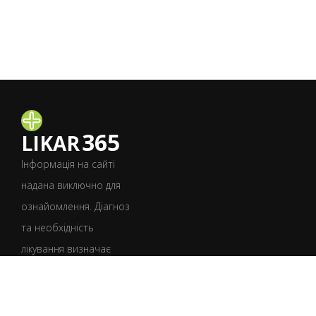
365
LIKAR
Інформація на сайті
надана виключно для
ознайомлення. Діагноз
та необхідність
лікування визначає
лише лікар після
консультації.