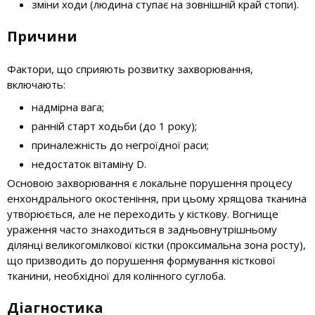
зміни ходи (людина ступає на зовнішній край стопи).
Причини
Фактори, що сприяють розвитку захворювання,
включають:
надмірна вага;
ранній старт ходьби (до 1 року);
приналежність до негроїдної раси;
недостаток вітаміну D.
Основою захворювання є локальне порушення процесу
енхондрального окостеніння, при цьому хрящова тканина
утворюється, але не переходить у кісткову. Вогнище
ураження часто знаходиться в задньовнутрішньому
ділянці великогомілкової кістки (проксимальна зона росту),
що призводить до порушення формування кісткової
тканини, необхідної для колінного суглоба.
Діагностика