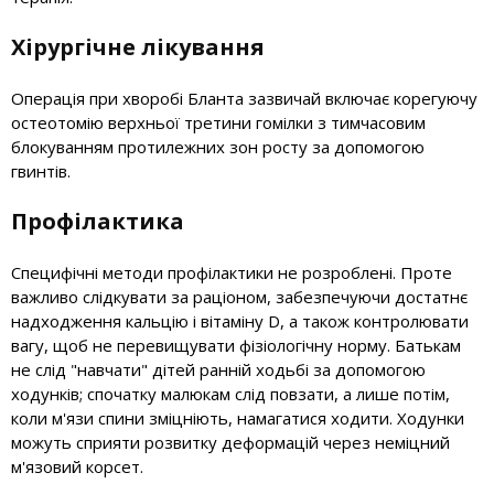
Хірургічне лікування
Операція при хворобі Бланта зазвичай включає корегуючу
остеотомію верхньої третини гомілки з тимчасовим
блокуванням протилежних зон росту за допомогою
гвинтів.
Профілактика
Специфічні методи профілактики не розроблені. Проте
важливо слідкувати за раціоном, забезпечуючи достатнє
надходження кальцію і вітаміну D, а також контролювати
вагу, щоб не перевищувати фізіологічну норму. Батькам
не слід "навчати" дітей ранній ходьбі за допомогою
ходунків; спочатку малюкам слід повзати, а лише потім,
коли м'язи спини зміцніють, намагатися ходити. Ходунки
можуть сприяти розвитку деформацій через неміцний
м'язовий корсет.