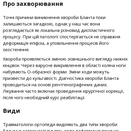
Про захворювання
Точні причини виникнення хвороби Бланта поки
залишаються загадкою, однак у наш час вона
розглядається як локальна різновид диспластичного
процесу. При цій патології спостерігається не справжня
деформація епіфіза, а уповільнення процесів його
окостеніння.
Хвороба проявляється зміною зовнішнього вигляду нижніх
кінцівок. Через варусне викривлення в області коліна ноги
набувають О-образної форми. Зміни ходи можуть
призвести до кульгавості. Діагностика хвороби Бланта
проводиться на основі рентгенографічних даних.
Лікування часто включає проведення хірургічної корекції,
після чого необхідний курс реабілітації.
Види
Травматологи-ортопеди виділяють два типи хвороби
Бланта в залежності від віку, коли деформація починає