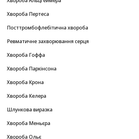
Хвороба Альцгеймера
Хвороба Пертеса
Посттромбофлебітична хвороба
Ревматичне захворювання серця
Хвороба Гоффа
Хвороба Паркінсона
Хвороба Крона
Хвороба Келера
Шлункова виразка
Хвороба Меньєра
Хвороба Ольє