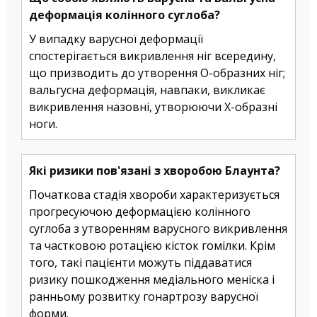
деформація колінного суглоба?
У випадку варусної деформації
спостерігається викривлення ніг всередину,
що призводить до утворення О-образних ніг;
вальгусна деформація, навпаки, викликає
викривлення назовні, утворюючи Х-образні
ноги.
Які ризики пов'язані з хворобою Блаунта?
Початкова стадія хвороби характеризується
прогресуючою деформацією колінного
суглоба з утворенням варусного викривлення
та частковою ротацією кісток гомілки. Крім
того, такі пацієнти можуть піддаватися
ризику пошкодження медіального меніска і
ранньому розвитку гонартрозу варусної
форми.