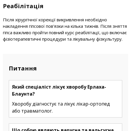
Реабілітація
Після хірургічної корекції викривлення необхідно
накладення гіпсової пов'язки на кілька тижнів. Після зняття
гіпса важливо пройти повний курс реабілітації, що включає
фізіотерапевтичні процедури та лікувальну фізкультуру.
Питання
Який спеціаліст лікує хворобу Ерлаха-
Блаунта?
Хворобу діагностує та лікує лікар-ортопед
або травматолог.
Що собою являють варусна та вальгусна