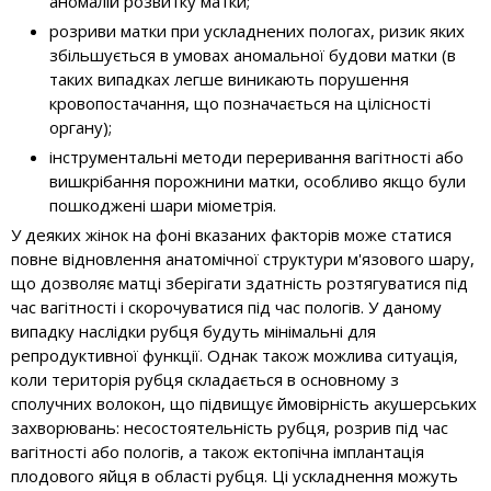
аномалій розвитку матки;
розриви матки при ускладнених пологах, ризик яких
збільшується в умовах аномальної будови матки (в
таких випадках легше виникають порушення
кровопостачання, що позначається на цілісності
органу);
інструментальні методи переривання вагітності або
вишкрібання порожнини матки, особливо якщо були
пошкоджені шари міометрія.
У деяких жінок на фоні вказаних факторів може статися
повне відновлення анатомічної структури м'язового шару,
що дозволяє матці зберігати здатність розтягуватися під
час вагітності і скорочуватися під час пологів. У даному
випадку наслідки рубця будуть мінімальні для
репродуктивної функції. Однак також можлива ситуація,
коли територія рубця складається в основному з
сполучних волокон, що підвищує ймовірність акушерських
захворювань: несостоятельність рубця, розрив під час
вагітності або пологів, а також ектопічна імплантація
плодового яйця в області рубця. Ці ускладнення можуть