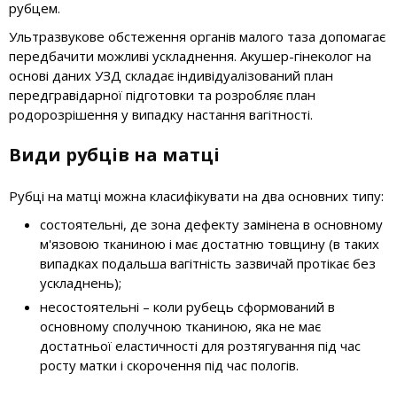
рубцем.
Ультразвукове обстеження органів малого таза допомагає
передбачити можливі ускладнення. Акушер-гінеколог на
основі даних УЗД складає індивідуалізований план
передгравідарної підготовки та розробляє план
родорозрішення у випадку настання вагітності.
Види рубців на матці
Рубці на матці можна класифікувати на два основних типу:
состоятельні, де зона дефекту замінена в основному
м'язовою тканиною і має достатню товщину (в таких
випадках подальша вагітність зазвичай протікає без
ускладнень);
несостоятельні – коли рубець сформований в
основному сполучною тканиною, яка не має
достатньої еластичності для розтягування під час
росту матки і скорочення під час пологів.