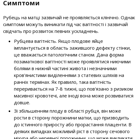
Симптоми
Рубець на матці зазвичай не проявляється клінічно. Однак
симптоми можуть виникати під час вагітності і зазвичай
свідчать про розвиток певних ускладнень.
Рубцева вагітність. Якщо плодове яйце
імплантується в область зажившого дефекту стінки,
це вважається патологічним станом. Дана форма
позаматкової вагітності може проявлятися ниючими
болями в нижній частині живота і незначними
кров'янистими виділеннями з статевих шляхів на
ранніх термінах. Як правило, така вагітність
переривається на 7-8 тижні, що пов'язано з ризиком
масивної кровотечі, але іноді вона може розвиватися
довше.
Зі збільшенням плоду в області рубця, він може
рости в сторону порожнини матки, що призводить
до істинного приросту або прорастання плаценти. В
деяких випадках можливий ріст в сторону сечового
міхура або черевної порожнини, що може викликати