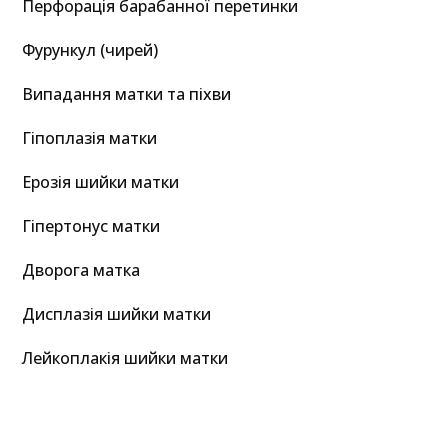
Перфорація барабанної перетинки
Фурункул (чирей)
Випадання матки та піхви
Гіпоплазія матки
Ерозія шийки матки
Гіпертонус матки
Дворога матка
Дисплазія шийки матки
Лейкоплакія шийки матки