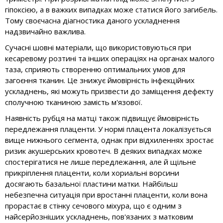
гіпоксією, а в важких випадках може статися його загибель.
Тому своєчасна діагностика даного ускладнення
надзвичайно важлива.
Сучасні шовні матеріали, що використовуються при
кесаревому розтині та інших операціях на органах малого
таза, сприяють створенню оптимальних умов для
загоєння тканин. Це знижує ймовірність інфекційних
ускладнень, які можуть призвести до заміщення дефекту
сполучною тканиною замість м'язової.
Наявність рубця на матці також підвищує ймовірність
передлежання плаценти. У нормі плацента локалізується
вище нижнього сегмента, однак при відхиленнях зростає
ризик акушерських кровотеч. В деяких випадках може
спостерігатися не лише передлежання, але й щільне
прикріплення плаценти, коли хориальні ворсини
досягають базальної пластини матки. Найбільш
небезпечна ситуація при вростанні плаценти, коли вона
прорастає в стінку сечового міхура, що є одним з
найсерйозніших ускладнень, пов'язаних з матковим