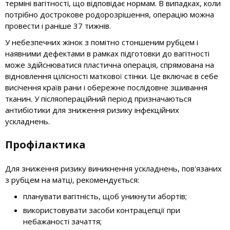
терміні вагітності, що відповідає нормам. В випадках, коли
потрібно дострокове родорозрішення, операцію можна
провести і раніше 37 тижнів.
У небезпечних жінок з помітно стоншеним рубцем і
наявними дефектами в рамках підготовки до вагітності
може здійснюватися пластична операція, спрямована на
відновлення цілісності маткової стінки. Це включає в себе
висічення країв рани і обережне послідовне зшивання
тканин. У післяопераційний період призначаються
антибіотики для зниження ризику інфекційних
ускладнень.
Профілактика
Для зниження ризику виникнення ускладнень, пов'язаних
з рубцем на матці, рекомендується:
планувати вагітність, щоб уникнути абортів;
використовувати засоби контрацепції при
небажаності зачаття;