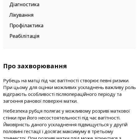
Діагностика
Лікування
Профілактика
Реабілітація
Про захворювання
Рубець на матці під час вагітності створює певні ризики.
При цьому для оцінки можливих ускладнень важливу роль
відіграють особливості післяопераційного періоду та
загоєння ранової поверхні матки.
Небезпека рубця полягає у можливому розриві маткової
стінки при його несостоятельності під час вагітності.
Ймовірність даного ускладнення підвищується у другій
половині гестації і досягає максимуму в третьому
триместрі. При розриві матки плід може зіткнутися з