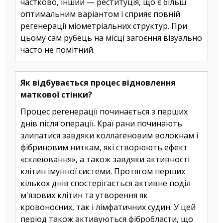
частково, інший — реституція, що є більш
оптимальним варіантом і сприяє повній
регенерації міометріальних структур. При
цьому сам рубець на місці загоєння візуально
часто не помітний.
Як відбувається процес відновлення
маткової стінки?
Процес регенерації починається з перших
днів після операції. Краї рани починають
злипатися завдяки коллагеновим волокнам і
фібриновим ниткам, які створюють ефект
«склеювання», а також завдяки активності
клітин імунної системи. Протягом перших
кількох днів спостерігається активне поділ
м'язових клітин та утворення як
кровоносних, так і лімфатичних судин. У цей
період також активуються фібробласти, що