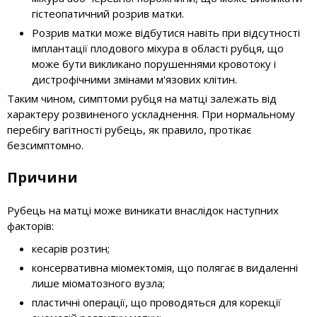
гістеопатичний розрив матки.
Розрив матки може відбутися навіть при відсутності
імплантації плодового міхура в області рубця, що
може бути викликано порушеннями кровотоку і
дистрофічними змінами м'язових клітин.
Таким чином, симптоми рубця на матці залежать від
характеру розвиненого ускладнення. При нормальному
перебігу вагітності рубець, як правило, протікає
безсимптомно.
Причини
Рубець на матці може виникати внаслідок наступних
факторів:
кесарів розтин;
консервативна міомектомія, що полягає в видаленні
лише міоматозного вузла;
пластичні операції, що проводяться для корекції