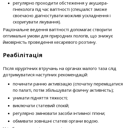
регулярно проходити обстеження у акушера-
гінеколога під час вагітності (спеціаліст зможе
своєчасно діагностувати можливі ускладнення і
скоригувати лікування).
Раціональне ведення вагітності допомагає створити
оптимальні умови для природних пологів, що знижує
ймовірність проведення кесаревого розтину.
Реабілітація
Після хірургічних втручань на органах малого таза слід
дотримуватися наступних рекомендацій:
починати ранню активізацію (спочатку переміщатися
по палаті, потім збільшувати фізичну активність);
уникати підняття тяжкості;
виключати статевий спокій;
регулярно змінювати засоби інтимної гігієни;
обмивати зовнішні статеві органи водою.