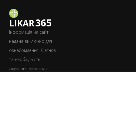
365
LIKAR
Інформація на сайті
надана виключно для
ознайомлення. Діагноз
та необхідність
лікування визначає
лише лікар після
консультації.
УКР
РУС
Умови користування
Політика конфіденційності