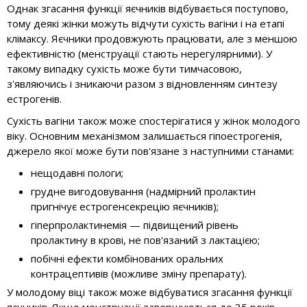
Однак згасання функції яєчників відбувається поступово,
тому деякі жінки можуть відчути сухість вагіни і на етапі
клімаксу. Яєчники продовжують працювати, але з меншою
ефективністю (менструації стають нерегулярними). У
такому випадку сухість може бути тимчасовою,
з'являючись і зникаючи разом з відновленням синтезу
естрогенів.
Сухість вагіни також може спостерігатися у жінок молодого
віку. Основним механізмом залишається гіпоестрогенія,
джерело якої може бути пов'язане з наступними станами:
нещодавні пологи;
грудне вигодовування (надмірний пролактин
пригнічує естрогенсекрецію яєчників);
гіперпролактинемія — підвищений рівень
пролактину в крові, не пов'язаний з лактацією;
побічні ефекти комбінованих оральних
контрацептивів (можливе зміну препарату).
У молодому віці також може відбуватися згасання функції