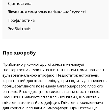
Діагностика
Лікування синдрому вагінальної сухості
Профілактика
Реабілітація
Про хворобу
Приблизно у кожної другої жінки в менопаузі
спостерігається сухість вагіни та інші симптоми, пов'язані з
вульвовагінальною атрофією. Недостаток естрогенів,
характерний для цього періоду, призводить до зниження
проліферативного потенціалу багатошарового плоского
епітелію. Внаслідок цього слизова вагіни стає тоншою.
Зменшення кількості епітеліальних клітин, що містять
глікоген, викликає його дефіцит. Глікоген є «живленням»
для корисної вагінальної мікрофлори. При нестачі цієї