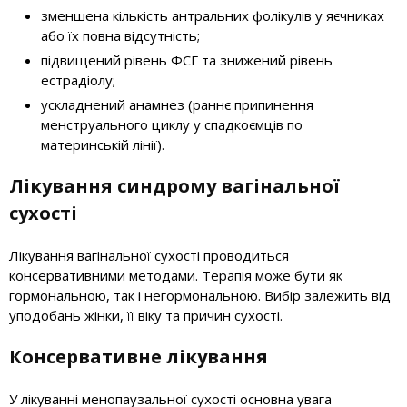
зменшена кількість антральних фолікулів у яєчниках
або їх повна відсутність;
підвищений рівень ФСГ та знижений рівень
естрадіолу;
ускладнений анамнез (раннє припинення
менструального циклу у спадкоємців по
материнській лінії).
Лікування синдрому вагінальної
сухості
Лікування вагінальної сухості проводиться
консервативними методами. Терапія може бути як
гормональною, так і негормональною. Вибір залежить від
уподобань жінки, її віку та причин сухості.
Консервативне лікування
У лікуванні менопаузальної сухості основна увага