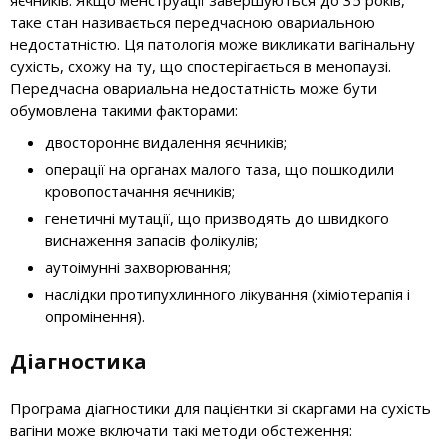
яєчників. Якщо менструації завершуються до 35 років,
таке стан називається передчасною овариальною
недостатністю. Ця патологія може викликати вагінальну
сухість, схожу на ту, що спостерігається в менопаузі.
Передчасна овариальна недостатність може бути
обумовлена такими факторами:
двостороннє видалення яєчників;
операції на органах малого таза, що пошкодили
кровопостачання яєчників;
генетичні мутації, що призводять до швидкого
виснаження запасів фолікулів;
аутоімунні захворювання;
наслідки протипухлинного лікування (хіміотерапія і
опромінення).
Діагностика
Програма діагностики для пацієнтки зі скаргами на сухість
вагіни може включати такі методи обстеження: