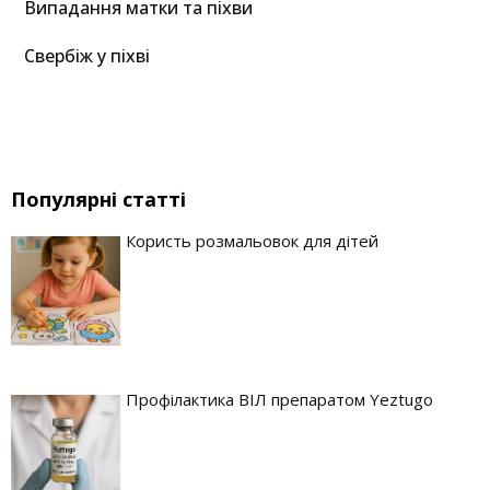
Випадання матки та піхви
Свербіж у піхві
Популярні статті
Користь розмальовок для дітей
Профілактика ВІЛ препаратом Yeztugo