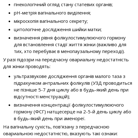
гінекологічний огляд стану статевих органів;
pH-метрія вагінального виділення;
мікроскопія вагінального секрету;
цитологічне дослідження шийки матки;
визначення рівня фолікулостимулюючого гормону
для встановлення стадії життя жінки (важливо для
тих, хто перебуває в менопаузальному переході).
У разі підозри на передчасну овариальну недостатність
для жінки проводять:
ультразвукове дослідження органів малого таза з
підрахунком антральних фолікулів (УЗД проводиться
не пізніше 5-7 дня циклу або в будь-який день при
відсутності менструацій);
визначення концентрації фолікулостимулюючого
гормону (ФСГ) натщесерце на 2-5-й день циклу або
в будь-який день при аменореї.
На вагінальну сухість, пов'язану з передчасною
овариальною недостатністю, вказують такі ознаки: