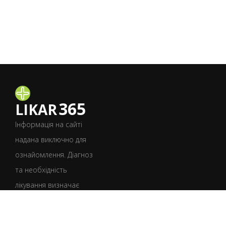
365
LIKAR
Інформація на сайті
надана виключно для
ознайомлення. Діагноз
та необхідність
лікування визначає
лише лікар після
консультації.