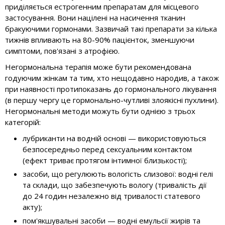
приділяється естрогенним препаратам для місцевого
застосування. Вони націлені на насичення тканин
бракуючими гормонами. Зазвичай такі препарати за кілька
тижнів впливають на 80-90% пацієнток, зменшуючи
симптоми, пов'язані з атрофією.
Негормональна терапія може бути рекомендована
годуючим жінкам та тим, хто нещодавно народив, а також
при наявності протипоказань до гормонального лікування
(в першу чергу це гормонально-чутливі злоякісні пухлини).
Негормональні методи можуть бути однією з трьох
категорій:
лубриканти на водній основі — використовуються
безпосередньо перед сексуальним контактом
(ефект триває протягом інтимної близькості);
засоби, що регулюють вологість слизової: водні гелі
та склади, що забезпечують вологу (тривалість дії
до 24 годин незалежно від тривалості статевого
акту);
пом'якшувальні засоби — водні емульсії жирів та