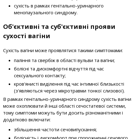
сухість в рамках генітально-уринарного
менопаузального синдрому.
Об'єктивні та суб'єктивні прояви
сухості вагіни
Сухість вагіни може проявлятися такими симптомами:
паління та свербіж в області вульви та вагіни;
болісні та дискомфортні відчуття під час
сексуального контакту;
кров'янисті виділення під час інтимної близькості
(з'являються через мікротравми тонкої слизової).
В рамках генітально-уринарного синдрому сухість вагіни
може охоплювати й інші області сечостатевої системи,
тому симптоми можуть бути досить різноманітними і
додатково включати:
збільшення частоти сечовипускання;
болісність і дискомфорт при спорожненні сечового