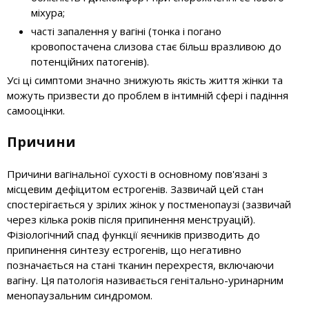
міхура;
часті запалення у вагіні (тонка і погано
кровопостачена слизова стає більш вразливою до
потенційних патогенів).
Усі ці симптоми значно знижують якість життя жінки та
можуть призвести до проблем в інтимній сфері і падіння
самооцінки.
Причини
Причини вагінальної сухості в основному пов'язані з
місцевим дефіцитом естрогенів. Зазвичай цей стан
спостерігається у зрілих жінок у постменопаузі (зазвичай
через кілька років після припинення менструацій).
Фізіологічний спад функції яєчників призводить до
припинення синтезу естрогенів, що негативно
позначається на стані тканин перехрестя, включаючи
вагіну. Ця патологія називається генітально-уринарним
менопаузальним синдромом.