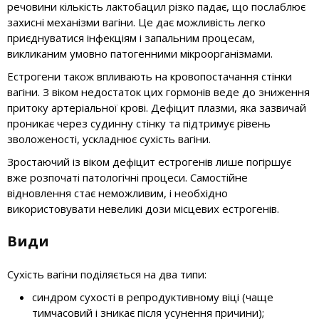
речовини кількість лактобацил різко падає, що послаблює
захисні механізми вагіни. Це дає можливість легко
приєднуватися інфекціям і запальним процесам,
викликаним умовно патогенними мікроорганізмами.
Естрогени також впливають на кровопостачання стінки
вагіни. З віком недостаток цих гормонів веде до зниження
притоку артеріальної крові. Дефіцит плазми, яка зазвичай
проникає через судинну стінку та підтримує рівень
зволоженості, ускладнює сухість вагіни.
Зростаючий із віком дефіцит естрогенів лише погіршує
вже розпочаті патологічні процеси. Самостійне
відновлення стає неможливим, і необхідно
використовувати невеликі дози місцевих естрогенів.
Види
Сухість вагіни поділяється на два типи:
синдром сухості в репродуктивному віці (чаще
тимчасовий і зникає після усунення причини);