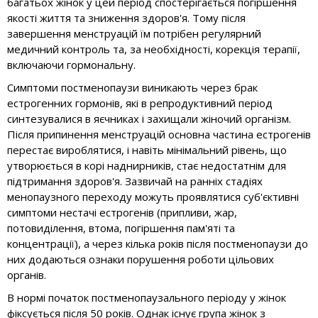
багатьох жінок у цей період спостерігається погіршення
якості життя та зниження здоров'я. Тому після
завершення менструацій їм потрібен регулярний
медичний контроль та, за необхідності, корекція терапії,
включаючи гормональну.
Симптоми постменопаузи виникають через брак
естрогенних гормонів, які в репродуктивний період
синтезувалися в яєчниках і захищали жіночий організм.
Після припинення менструацій основна частина естрогенів
перестає вироблятися, і навіть мінімальний рівень, що
утворюється в корі наднирників, стає недостатнім для
підтримання здоров'я. Зазвичай на ранніх стадіях
менопаузного переходу можуть проявлятися суб'єктивні
симптоми нестачі естрогенів (припливи, жар,
потовиділення, втома, погіршення пам'яті та
концентрації), а через кілька років після постменопаузи до
них додаються ознаки порушення роботи цільових
органів.
В нормі початок постменопаузального періоду у жінок
фіксується після 50 років. Однак існує група жінок з