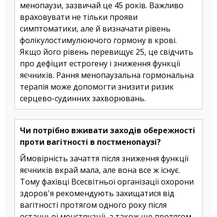
менопаузи, зазвичай це 45 років. Важливо
враховувати не тільки прояви
симптоматики, але й визначати рівень
фолікулостимулюючого гормону в крові.
Якщо його рівень перевищує 25, це свідчить
про дефіцит естрогену і зниження функції
яєчників. Рання менопаузальна гормональна
терапія може допомогти знизити ризик
серцево-судинних захворювань.
Чи потрібно вживати заходів обережності
проти вагітності в постменопаузі?
Ймовірність зачаття після зниження функції
яєчників вкрай мала, але вона все ж існує.
Тому фахівці Всесвітньої організації охорони
здоров'я рекомендують захищатися від
вагітності протягом одного року після
останньої менструації, а також ще протягом