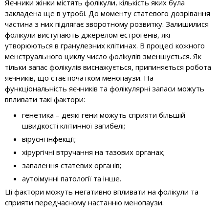
Яєчники жінки містять фолікули, кількість яких була
закладена ще в утробі. До моменту статевого дозрівання
частина з них підлягає зворотному розвитку. Залишилися
фолікули виступають джерелом естрогенів, які
утворюються в гранулезних клітинах. В процесі кожного
менструального циклу число фолікулів зменшується. Як
тільки запас фолікулів виснажується, припиняється робота
яєчників, що стає початком менопаузи. На
функціональність яєчників та фолікулярні запаси можуть
впливати такі фактори:
генетика – деякі гени можуть сприяти більшій
швидкості клітинної загибелі;
вірусні інфекції;
хірургічні втручання на тазових органах;
запалення статевих органів;
аутоімунні патології та інше.
Ці фактори можуть негативно впливати на фолікули та
сприяти передчасному настанню менопаузи.