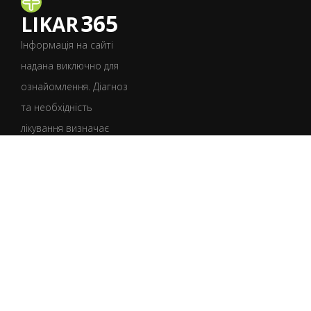
365
LIKAR
Інформація на сайті
надана виключно для
ознайомлення. Діагноз
та необхідність
лікування визначає
лише лікар після
консультації.
УКР
РУС
Умови користування
Політика конфіденційності
Політика щодо файлів cookie