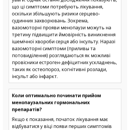
що ці симптоми потребують лікування,
оскільки збільшують ризики серцево-
судинних захворювань. Зокрема,
вазомоторні прояви менопаузи можуть на
третину підвищити ймовірність виникнення
ішемічної хвороби серця або інсульту. Наразі
вазомоторні симптоми (приливы та
потовиділення) розглядаються як можливі
провісники естроген-дефіцитних ускладнень,
таких як остеопороз, когнітивні розлади,
інсульт або інфаркт.
Коли оптимально починати прийом
менопаузальних гормональних
препаратів?
Якщо є показання, початок лікування має
відбуватися у віці появи перших симптомів