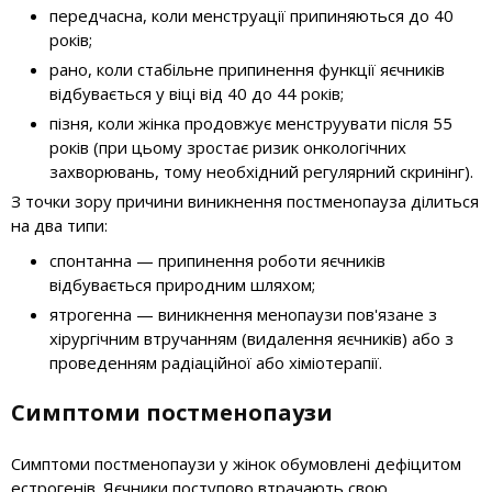
передчасна, коли менструації припиняються до 40
років;
рано, коли стабільне припинення функції яєчників
відбувається у віці від 40 до 44 років;
пізня, коли жінка продовжує менструувати після 55
років (при цьому зростає ризик онкологічних
захворювань, тому необхідний регулярний скринінг).
З точки зору причини виникнення постменопауза ділиться
на два типи:
спонтанна — припинення роботи яєчників
відбувається природним шляхом;
ятрогенна — виникнення менопаузи пов'язане з
хірургічним втручанням (видалення яєчників) або з
проведенням радіаційної або хіміотерапії.
Симптоми постменопаузи
Симптоми постменопаузи у жінок обумовлені дефіцитом
естрогенів. Яєчники поступово втрачають свою