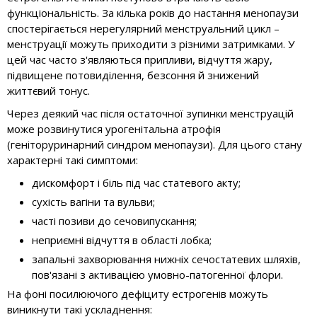
функціональність. За кілька років до настання менопаузи
спостерігається нерегулярний менструальний цикл –
менструації можуть приходити з різними затримками. У
цей час часто з'являються припливи, відчуття жару,
підвищене потовиділення, безсоння й знижений
життєвий тонус.
Через деякий час після остаточної зупинки менструацій
може розвинутися урогенітальна атрофія
(геніторуринарний синдром менопаузи). Для цього стану
характерні такі симптоми:
дискомфорт і біль під час статевого акту;
сухість вагіни та вульви;
часті позиви до сечовипускання;
неприємні відчуття в області лобка;
запальні захворювання нижніх сечостатевих шляхів,
пов'язані з активацією умовно-патогенної флори.
На фоні посилюючого дефіциту естрогенів можуть
виникнути такі ускладнення: