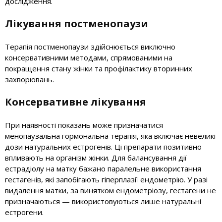
дослідження.
Лікування постменопаузи
Терапія постменопаузи здійснюється виключно
консервативними методами, спрямованими на
покращення стану жінки та профілактику вторинних
захворювань.
Консервативне лікування
При наявності показань може призначатися
менопаузальна гормональна терапія, яка включає невеликі
дози натуральних естрогенів. Ці препарати позитивно
впливають на організм жінки. Для балансування дії
естрадіолу на матку бажано паралельне використання
гестагенів, які запобігають гіперплазії ендометрію. У разі
видалення матки, за винятком ендометріозу, гестагени не
призначаються — використовуються лише натуральні
естрогени.