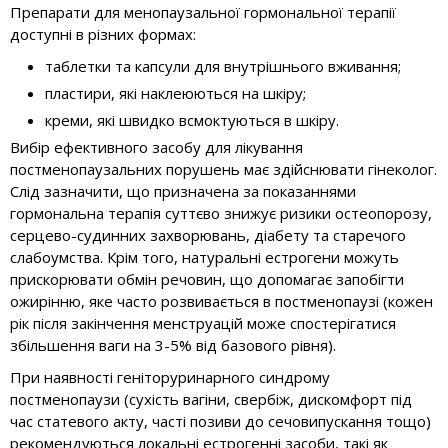
Препарати для менопаузальної гормональної терапії
доступні в різних формах:
таблетки та капсули для внутрішнього вживання;
пластири, які наклеюються на шкіру;
креми, які швидко всмоктуються в шкіру.
Вибір ефективного засобу для лікування
постменопаузальних порушень має здійснювати гінеколог.
Слід зазначити, що призначена за показаннями
гормональна терапія суттєво знижує ризики остеопорозу,
серцево-судинних захворювань, діабету та старечого
слабоумства. Крім того, натуральні естрогени можуть
прискорювати обмін речовин, що допомагає запобігти
ожирінню, яке часто розвивається в постменопаузі (кожен
рік після закінчення менструацій може спостерігатися
збільшення ваги на 3-5% від базового рівня).
При наявності геніторуринарного синдрому
постменопаузи (сухість вагіни, свербіж, дискомфорт під
час статевого акту, часті позиви до сечовипускання тощо)
рекомендуються локальні естрогенні засоби, такі як