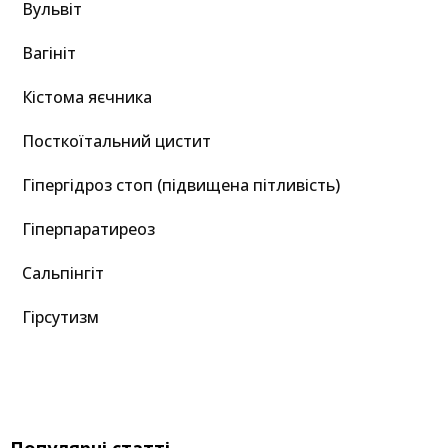
Вульвіт
Вагініт
Кістома яєчника
Посткоїтальний цистит
Гіпергідроз стоп (підвищена пітливість)
Гіперпаратиреоз
Сальпінгіт
Гірсутизм