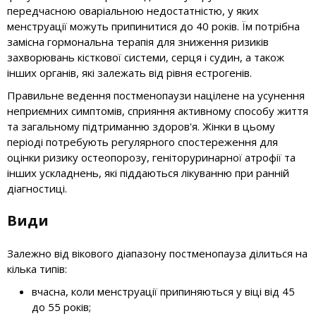
передчасною оваріальною недостатністю, у яких
менструації можуть припинитися до 40 років. Їм потрібна
замісна гормональна терапія для зниження ризиків
захворювань кісткової системи, серця і судин, а також
інших органів, які залежать від рівня естрогенів.
Правильне ведення постменопаузи націлене на усунення
неприємних симптомів, сприяння активному способу життя
та загальному підтриманню здоров'я. Жінки в цьому
періоді потребують регулярного спостереження для
оцінки ризику остеопорозу, геніторуринарної атрофії та
інших ускладнень, які піддаються лікуванню при ранній
діагностиці.
Види
Залежно від вікового діапазону постменопауза ділиться на
кілька типів:
вчасна, коли менструації припиняються у віці від 45
до 55 років;