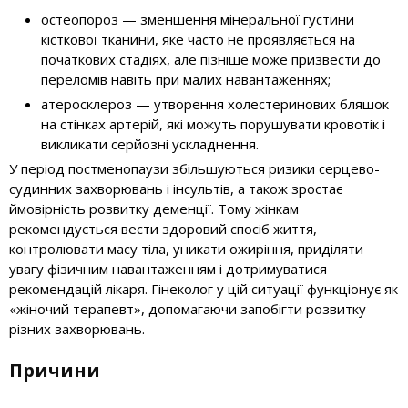
остеопороз — зменшення мінеральної густини
кісткової тканини, яке часто не проявляється на
початкових стадіях, але пізніше може призвести до
переломів навіть при малих навантаженнях;
атеросклероз — утворення холестеринових бляшок
на стінках артерій, які можуть порушувати кровотік і
викликати серйозні ускладнення.
У період постменопаузи збільшуються ризики серцево-
судинних захворювань і інсультів, а також зростає
ймовірність розвитку деменції. Тому жінкам
рекомендується вести здоровий спосіб життя,
контролювати масу тіла, уникати ожиріння, приділяти
увагу фізичним навантаженням і дотримуватися
рекомендацій лікаря. Гінеколог у цій ситуації функціонує як
«жіночий терапевт», допомагаючи запобігти розвитку
різних захворювань.
Причини