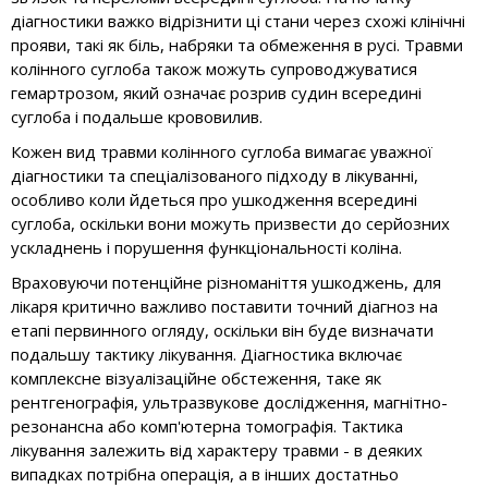
діагностики важко відрізнити ці стани через схожі клінічні
прояви, такі як біль, набряки та обмеження в русі. Травми
колінного суглоба також можуть супроводжуватися
гемартрозом, який означає розрив судин всередині
суглоба і подальше крововилив.
Кожен вид травми колінного суглоба вимагає уважної
діагностики та спеціалізованого підходу в лікуванні,
особливо коли йдеться про ушкодження всередині
суглоба, оскільки вони можуть призвести до серйозних
ускладнень і порушення функціональності коліна.
Враховуючи потенційне різноманіття ушкоджень, для
лікаря критично важливо поставити точний діагноз на
етапі первинного огляду, оскільки він буде визначати
подальшу тактику лікування. Діагностика включає
комплексне візуалізаційне обстеження, таке як
рентгенографія, ультразвукове дослідження, магнітно-
резонансна або комп'ютерна томографія. Тактика
лікування залежить від характеру травми - в деяких
випадках потрібна операція, а в інших достатньо