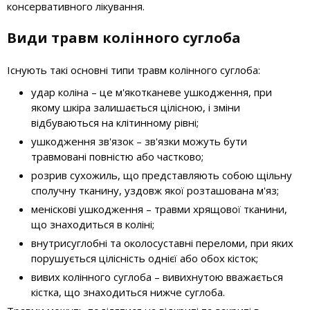
консервативного лікування.
Види травм колінного суглоба
Існують такі основні типи травм колінного суглоба:
удар коліна – це м'якотканеве ушкодження, при
якому шкіра залишається цілісною, і зміни
відбуваються на клітинному рівні;
ушкодження зв'язок – зв'язки можуть бути
травмовані повністю або частково;
розрив сухожиль, що представляють собою щільну
сполучну тканину, уздовж якої розташована м'яз;
меніскові ушкодження – травми хрящової тканини,
що знаходиться в коліні;
внутрисуглобні та околосуставні переломи, при яких
порушується цілісність однієї або обох кісток;
вивих колінного суглоба – вивихнутою вважається
кістка, що знаходиться нижче суглоба.