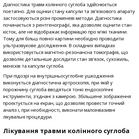
Діагностика травм колінного суглоба здійснюється
поетапно. Для оцінки стану капсули та зв'язкового апарату
застосовуються різні променеві методи. Діагностика
починається з рентгенографії, яка дозволяє оцінити стан
кісток, але не відображає інформацію про м'які тканини.
Тому для більш повної картини необхідно проводити
ультразвукове дослідження. В складних випадках
використовується магнітно-резонансна томографія, що
дозволяє детальніше дослідити стан зв'язок, сухожиль,
менісків та капсули суглоба.
При підозрі на внутрішньосуглобне ушкодження
виконується діагностична артроскопія, при якій у
порожнину суглоба вводяться тонкі ендоскопічні
інструменти, з'єднані з камерою. Збільшене зображення
проєктується на екран, що дозволяє провести точний
аналіз і, при необхідності, виконати малоінвазивні
лікувальні процедури.
Лікування травми колінного суглоба