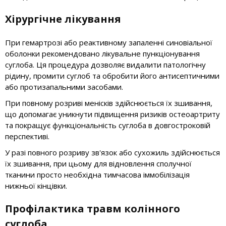
Хірургічне лікування
При гемартрозі або реактивному запаленні синовіальної
оболонки рекомендовано лікувальне пункціонування
суглоба. Ця процедура дозволяє видалити патологічну
рідину, промити суглоб та обробити його антисептичними
або протизапальними засобами.
При повному розриві менісків здійснюється їх зшивання,
що допомагає уникнути підвищення ризиків остеоартриту
та покращує функціональність суглоба в довгостроковій
перспективі.
У разі повного розриву зв'язок або сухожиль здійснюється
їх зшивання, при цьому для відновлення сполучної
тканини просто необхідна тимчасова іммобілізація
нижньої кінцівки.
Профілактика травм колінного
суглоба