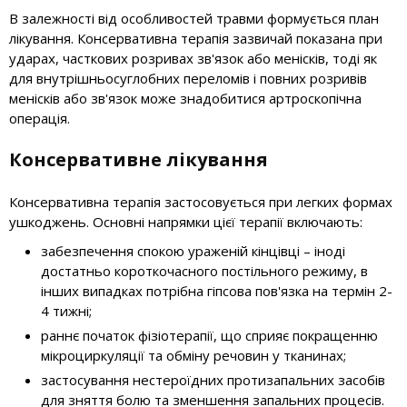
В залежності від особливостей травми формується план
лікування. Консервативна терапія зазвичай показана при
ударах, часткових розривах зв'язок або менісків, тоді як
для внутрішньосуглобних переломів і повних розривів
менісків або зв'язок може знадобитися артроскопічна
операція.
Консервативне лікування
Консервативна терапія застосовується при легких формах
ушкоджень. Основні напрямки цієї терапії включають:
забезпечення спокою ураженій кінцівці – іноді
достатньо короткочасного постільного режиму, в
інших випадках потрібна гіпсова пов'язка на термін 2-
4 тижні;
раннє початок фізіотерапії, що сприяє покращенню
мікроциркуляції та обміну речовин у тканинах;
застосування нестероїдних протизапальних засобів
для зняття болю та зменшення запальних процесів.