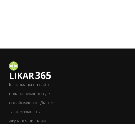
365
LIKAR
Інформація на сайті
надана виключно для
ознайомлення. Діагноз
та необхідність
лікування визначає
лише лікар після