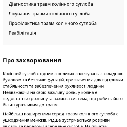
Діагностика травм колінного суглоба
Лікування травми колінного суглоба
Профілактика травм колінного суглоба
Реабілітація
Про захворювання
Колінний суглоб є одним з великих зчленувань з складною
будовою та безліччю функцій, призначених для підтримки
стабільності та забезпечення рухливості людини.
Незважаючи на свою важливу роль, у коліна є
недостатньо розвинута захисна система, що робить його
більш уразливим до травм.
Найбільш поширеними серед травм колінного суглоба є
ушкодження менісків. Рідше зустрічаються розриви
зв'язок та переломи всередині суглоба. На початку