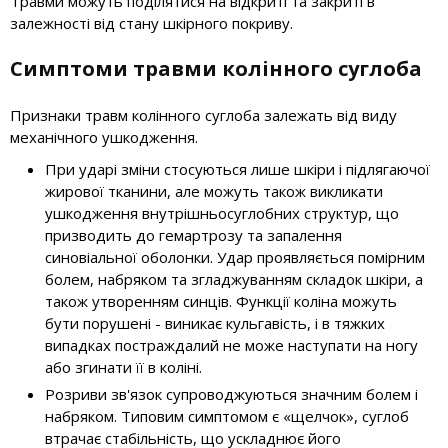
Травми можуть поділятися на відкриті та закриті в
залежності від стану шкірного покриву.
Симптоми травми колінного суглоба
Признаки травм колінного суглоба залежать від виду
механічного ушкодження.
При ударі зміни стосуються лише шкіри і підлягаючої
жирової тканини, але можуть також викликати
ушкодження внутрішньосуглобних структур, що
призводить до гемартрозу та запалення
синовіальної оболонки. Удар проявляється помірним
болем, набряком та згладжуванням складок шкіри, а
також утворенням синців. Функції коліна можуть
бути порушені - виникає кульгавість, і в тяжких
випадках постраждалий не може наступати на ногу
або згинати її в коліні.
Розриви зв'язок супроводжуються значним болем і
набряком. Типовим симптомом є «щелчок», суглоб
втрачає стабільність, що ускладнює його