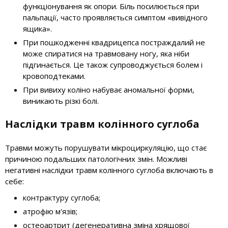
функціонування як опори. Біль посилюється при
пальпації, часто проявляється симптом «вивідного
ящика».
При пошкодженні квадрицепса постраждалий не
може спиратися на травмовану ногу, яка ніби
підгинається. Це також супроводжується болем і
кровоподтеками.
При вивиху коліно набуває аномальної форми,
виникають різкі болі.
Наслідки травм колінного суглоба
Травми можуть порушувати мікроциркуляцію, що стає
причиною подальших патологічних змін. Можливі
негативні наслідки травм колінного суглоба включають в
себе:
контрактуру суглоба;
атрофію м'язів;
остеоартрит (дегенеративна зміна хрящової