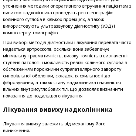
уточнення методики оперативного втручання пацієнтам з
вивихом надколінника проводять рентгенографію
колінного суглоба в кількох проекціях, а також
використовують ультразвукову діагностику (УЗД) і
комп'ютерну томографію.
При виборі методів діагностики і лікування перевага часто
надається артроскопії, оскільки вона забезпечує
мінімальну травматичність, високу точність в визначенні
ступеня патології і можливість ревізії колінного суглоба з
обстеженням порожнини супрапателярного завороту,
синовіальної оболонки, складок, їх схильності до
фіброзування, а також стану надколінника і наявністю
вільних внутрисуглобових тіл, що дозволяє визначити
показання до подальшого лікування.
Лікування вивиху надколінника
Лікування вивиху залежить від механізму його
виникнення.