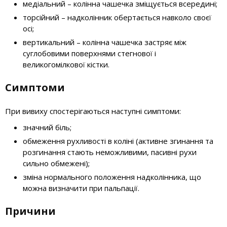
медіальний – колінна чашечка зміщується всередині;
торсійний – надколінник обертається навколо своєї
осі;
вертикальний – колінна чашечка застряє між
суглобовими поверхнями стегнової і
великогомілкової кістки.
Симптоми
При вивиху спостерігаються наступні симптоми:
значний біль;
обмеження рухливості в коліні (активне згинання та
розгинання стають неможливими, пасивні рухи
сильно обмежені);
зміна нормального положення надколінника, що
можна визначити при пальпації.
Причини