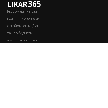
365
LIKAR
Інформація на сайті
надана виключно для
ознайомлення. Діагноз
та необхідність
лікування визначає
лише лікар після
консультації.
УКР
РУС
Умови користування
Політика конфіденційності
Політика щодо файлів cookie
Юридична інформація