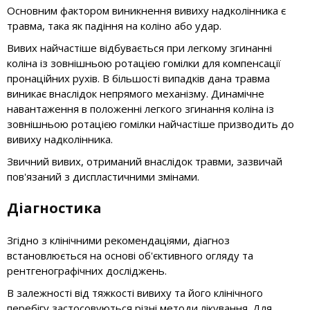
Основним фактором виникнення вивиху надколінника є
травма, така як падіння на коліно або удар.
Вивих найчастіше відбувається при легкому згинанні
коліна із зовнішньою ротацією гомілки для компенсації
пронаційних рухів. В більшості випадків дана травма
виникає внаслідок непрямого механізму. Динамічне
навантаження в положенні легкого згинання коліна із
зовнішньою ротацією гомілки найчастіше призводить до
вивиху надколінника.
Звичний вивих, отриманий внаслідок травми, зазвичай
пов'язаний з диспластичними змінами.
Діагностика
Згідно з клінічними рекомендаціями, діагноз
встановлюється на основі об'єктивного огляду та
рентгенографічних досліджень.
В залежності від тяжкості вивиху та його клінічного
перебігу застосовуються різні методи лікування. Для