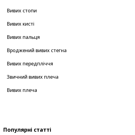
Вивих стопи
Вивих кисті
Вивих пальця
Вроджений вивих стегна
Вивих передпліччя
Звичний вивих плеча
Вивих плеча
Популярні статті