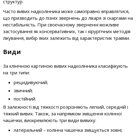
структур.
Часто вивих надколінника може самоправно вправлятися,
що призводить до пізніх звернень до лікаря зі скаргами на
нестабільність. При своєчасному зверненні можливе
застосування як консервативних, так і хірургічних методів
лікування, вибір яких залежить від характеристик травми.
Види
За клінічною картиною вивих надколінника класифікують
на три типи:
рецидивуючий;
звичний;
постійний.
В залежності від тяжкості розрізняють легкий, середній і
тяжкий вивих. Також, за напрямком зміщення колінної
чашечки, виокремлюють три види вивиху:
латеральний – колінна чашечка зміщується зовні;