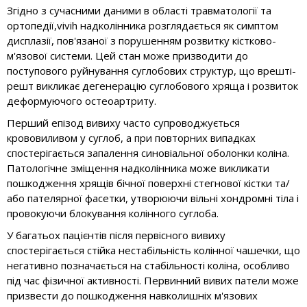
Згідно з сучасними даними в області травматології та
ортопедії,vivih надколінника розглядається як симптом
дисплазії, пов'язаної з порушенням розвитку кістково-
м'язової системи. Цей стан може призводити до
поступового руйнування суглобових структур, що врешті-
решт викликає дегенерацію суглобового хряща і розвиток
деформуючого остеоартриту.
Перший епізод вивиху часто супроводжується
крововиливом у суглоб, а при повторних випадках
спостерігається запалення синовіальної оболонки коліна.
Патологічне зміщення надколінника може викликати
пошкодження хрящів бічної поверхні стегнової кістки та/
або пателярної фасетки, утворюючи вільні хондромні тіла і
провокуючи блокування колінного суглоба.
У багатьох пацієнтів після первісного вивиху
спостерігається стійка нестабільність колінної чашечки, що
негативно позначається на стабільності коліна, особливо
під час фізичної активності. Первинний вивих патели може
призвести до пошкодження навколишніх м'язових