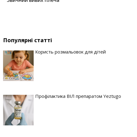
Звичний вивих плеча
Популярні статті
Користь розмальовок для дітей
Профілактика ВІЛ препаратом Yeztugo