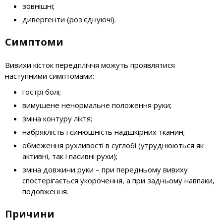
зовнішні;
дивергенти (роз'єднуючі).
Симптоми
Вивихи кісток передпліччя можуть проявлятися
наступними симптомами:
гострі болі;
вимушене ненормальне положення руки;
зміна контуру ліктя;
набряклість і синюшність надшкірних тканин;
обмеження рухливості в суглобі (утруднюються як
активні, так і пасивні рухи);
зміна довжини руки – при передньому вивиху
спостерігається укорочення, а при задньому навпаки,
подовження.
Причини