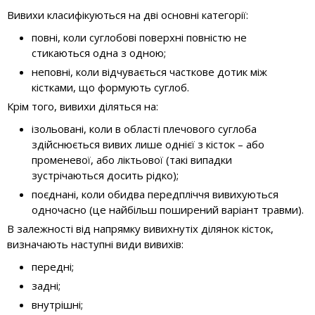
Вивихи класифікуються на дві основні категорії:
повні, коли суглобові поверхні повністю не
стикаються одна з одною;
неповні, коли відчувається часткове дотик між
кістками, що формують суглоб.
Крім того, вивихи діляться на:
ізольовані, коли в області плечового суглоба
здійснюється вивих лише однієї з кісток – або
променевої, або ліктьової (такі випадки
зустрічаються досить рідко);
поєднані, коли обидва передпліччя вивихуються
одночасно (це найбільш поширений варіант травми).
В залежності від напрямку вивихнутіх ділянок кісток,
визначають наступні види вивихів:
передні;
задні;
внутрішні;