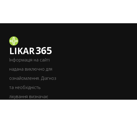
365
LIKAR
Інформація на сайті
надана виключно для
ознайомлення. Діагноз
та необхідність
лікування визначає
лише лікар після
консультації.
УКР
РУС