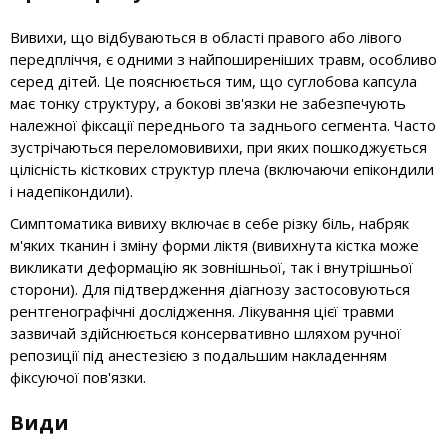
Вивихи, що відбуваються в області правого або лівого
передпліччя, є одними з найпоширеніших травм, особливо
серед дітей. Це пояснюється тим, що суглобова капсула
має тонку структуру, а бокові зв'язки не забезпечують
належної фіксації переднього та заднього сегмента. Часто
зустрічаються переломовивихи, при яких пошкоджується
цілісність кісткових структур плеча (включаючи епікондили
і надепікондили).
Симптоматика вивиху включає в себе різку біль, набряк
м'яких тканин і зміну форми ліктя (вивихнута кістка може
викликати деформацію як зовнішньої, так і внутрішньої
сторони). Для підтвердження діагнозу застосовуються
рентгенографічні дослідження. Лікування цієї травми
зазвичай здійснюється консервативно шляхом ручної
репозиції під анестезією з подальшим накладенням
фіксуючої пов'язки.
Види