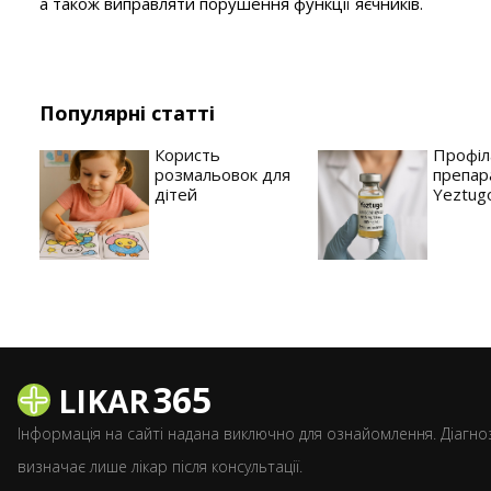
а також виправляти порушення функції яєчників.
Популярні статті
Користь
Профіл
розмальовок для
препар
дітей
Yeztug
365
LIKAR
Інформація на сайті надана виключно для ознайомлення. Діагноз
визначає лише лікар після консультації.