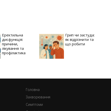
Еректильна
Грип чи застуда:
дисфункція:
як відрізнити та
причини,
що робити
лікування та
профілактика
Головна
Захворювання
Симптоми