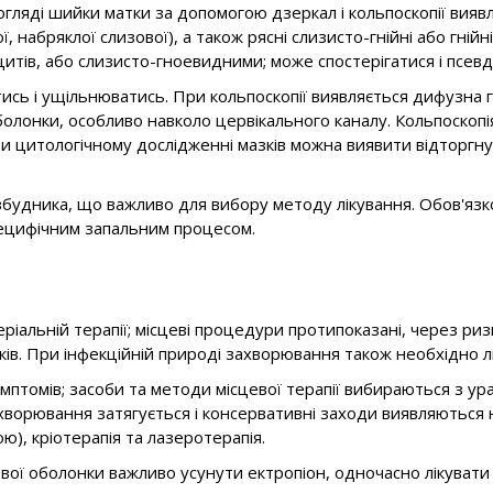
огляді шийки матки за допомогою дзеркал і кольпоскопії вияв
набряклої слизової), а також рясні слизисто-гнійні або гнійні 
тів, або слизисто-гноевидними; може спостерігатися і псевд
ь і ущільнюватись. При кольпоскопії виявляється дифузна гіп
лонки, особливо навколо цервікального каналу. Кольпоскопія
ри цитологічному дослідженні мазків можна виявити відторгнут
будника, що важливо для вибору методу лікування. Обов'язк
специфічним запальним процесом.
ріальній терапії; місцеві процедури протипоказані, через риз
іків. При інфекційній природі захворювання також необхідно л
мптомів; засоби та методи місцевої терапії вибираються з ур
хворювання затягується і консервативні заходи виявляються
), кріотерапія та лазеротерапія.
ої оболонки важливо усунути ектропіон, одночасно лікувати 