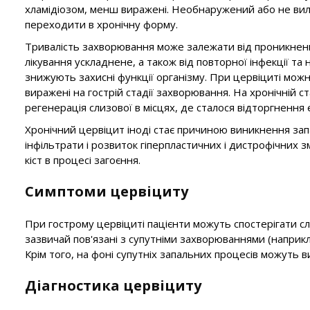
хламідіозом, менш виражені. Необнаружений або не вил
переходити в хронічну форму.
Тривалість захворювання може залежати від проникнення
лікування ускладнене, а також від повторної інфекції та 
знижують захисні функції організму. При цервіциті можн
виражені на гострій стадії захворювання. На хронічній с
регенерація слизової в місцях, де сталося відторгнення 
Хронічний цервіцит іноді стає причиною виникнення зап
інфільтрати і розвиток гіперпластичних і дистрофічних
кіст в процесі загоєння.
Симптоми цервіциту
При гострому цервіциті пацієнти можуть спостерігати слиз
зазвичай пов'язані з супутніми захворюваннями (наприк
Крім того, на фоні супутніх запальних процесів можуть ви
Діагностика цервіциту