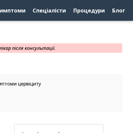
имптоми
Спеціалісти
Процедури
Блог
ікар після консультації.
мптоми цервіциту