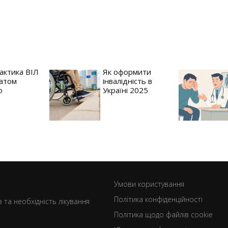
актика ВІЛ
Як оформити
атом
інвалідність в
o
Україні 2025
Умови користування
Політика конфіденційності
 та необхідність лікування
Політика щодо файлів cookie