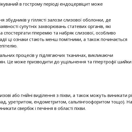
ікуваний в гострому періоді ендоцервіцит може
 збудників у гіллясті залози слизової оболонки, де
наявності супутніх захворювань статевих органів, які
а спостерігати гіперемію та набряк слизової, особливо
тадії ці ознаки стають менш помітними, а також починається
епітелію.
альних процесів у підлягаючих тканинах, викликаючи
 змін. Це може призводити до ущільнення та гіпертрофії ший
ові або гнійні виділення з піхви, а також можуть виникати рідк
лад, уретритом, ендометритом, сальпінгоофоритом тощо). На 
никати свербіж і печіння в області піхви.