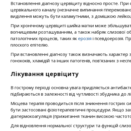
Встановлення діагнозу цервіциту відносно просте. При 
цервікального каналу (незначне випинання гіперемованої, 
виділення можуть бути каламутними, з домішкою лейкоци
При хронічному цервіциті шийка матки може збільшуватис
вогнищевим розташуванням, а також набряк слизової обо
патологічних процесів, таких як
ерозія
і псевдоерозія. П
плоского епітелію.
При встановленні діагнозу також визначають характер з
гонококів, хламідій та інших патогенів, пов'язаних з не
Лікування цервіциту
В гострому періоді основна увага приділяється антибакте
підбираються в залежності від чутливості збудника до л
Місцева терапія проводиться після зникнення гострих си
бути застосовані фізіотерапевтичні процедури. Якщо за
діатермокоагуляція (прижигання тканин високою частотою
Для відновлення нормальної структури та функцій слизов