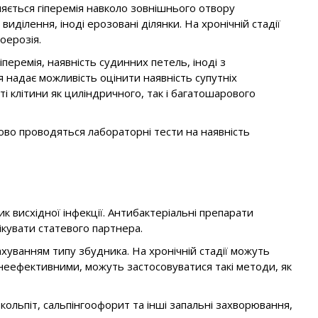
ляється гіперемія навколо зовнішнього отвору
виділення, іноді ерозовані ділянки. На хронічній стадії
оерозія.
еремія, наявність судинних петель, іноді з
 надає можливість оцінити наявність супутніх
і клітини як циліндричного, так і багатошарового
ово проводяться лабораторні тести на наявність
ик висхідної інфекції. Антибактеріальні препарати
ікувати статевого партнера.
ахуванням типу збудника. На хронічній стадії можуть
 неефективними, можуть застосовуватися такі методи, як
кольпіт, сальпінгоофорит та інші запальні захворювання,