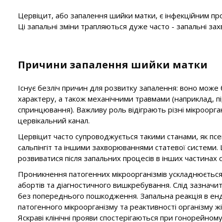
Цервіцит, або запалення шийки матки, є інфекційним про
Ці запальні зміни трапляються дуже часто - запальні за
Причини запалення шийки матки
Існує безліч причин для розвитку запалення: воно мож
характеру, а також механічними травмами (наприклад, пі
спринцювання). Важливу роль відіграють різні мікроорга
цервікальний канал.
Цервіцит часто супроводжується такими станами, як псе
сальпінгіт та іншими захворюваннями статевої системи
розвиватися після запальних процесів в інших частинах 
Проникнення патогенних мікроорганізмів ускладнюється
абортів та діагностичного вишкребування. Слід зазначит
без попереднього пошкодження. Запальна реакція в енд
патогенного мікроорганізму та реактивності організму жі
Яскраві клінічні прояви спостерігаються при гонорейному 