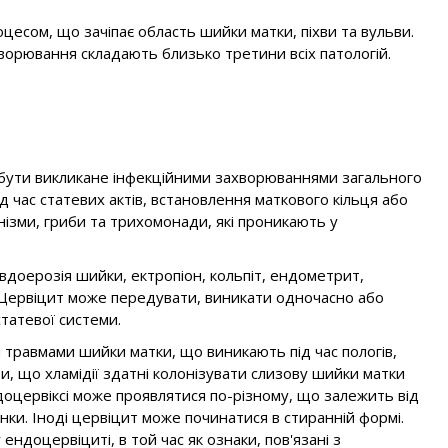
цесом, що зачіпає область шийки матки, піхви та вульви.
хворювання складають близько третини всіх патологій.
е бути викликане інфекційними захворюваннями загального
д час статевих актів, встановлення маткового кільця або
нізми, гриби та трихомонади, які проникають у
вдоерозія шийки, ектропіон, кольпіт, ендометрит,
. Цервіцит може передувати, виникати одночасно або
статевої системи.
 травмами шийки матки, що виникають під час пологів,
и, що хламідії здатні колонізувати слизову шийки матки
оцервіксі може проявлятися по-різному, що залежить від
нки. Іноді цервіцит може починатися в стиранній формі.
ендоцервіциті, в той час як ознаки, пов'язані з