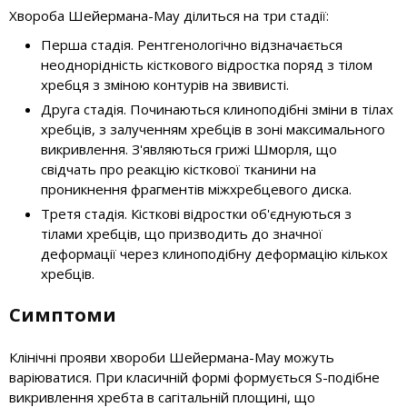
Хвороба Шейермана-Мау ділиться на три стадії:
Перша стадія. Рентгенологічно відзначається
неоднорідність кісткового відростка поряд з тілом
хребця з зміною контурів на звивисті.
Друга стадія. Починаються клиноподібні зміни в тілах
хребців, з залученням хребців в зоні максимального
викривлення. З'являються грижі Шморля, що
свідчать про реакцію кісткової тканини на
проникнення фрагментів міжхребцевого диска.
Третя стадія. Кісткові відростки об'єднуються з
тілами хребців, що призводить до значної
деформації через клиноподібну деформацію кількох
хребців.
Симптоми
Клінічні прояви хвороби Шейермана-Мау можуть
варіюватися. При класичній формі формується S-подібне
викривлення хребта в сагітальній площині, що