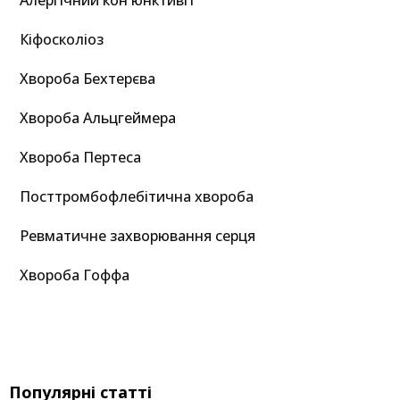
Алергічний кон'юнктивіт
Кіфосколіоз
Хвороба Бехтерєва
Хвороба Альцгеймера
Хвороба Пертеса
Посттромбофлебітична хвороба
Ревматичне захворювання серця
Хвороба Гоффа
Популярні статті