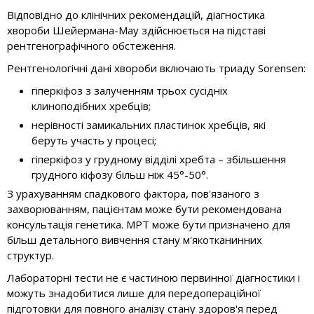
Відповідно до клінічних рекомендацій, діагностика
хвороби Шейермана-Мау здійснюється на підставі
рентгенографічного обстеження.
Рентгенологічні дані хвороби включають триаду Sorensen:
гіперкіфоз з залученням трьох сусідніх
клиноподібних хребців;
нерівності замикальних пластинок хребців, які
беруть участь у процесі;
гіперкіфоз у грудному відділі хребта – збільшення
грудного кіфозу більш ніж 45°-50°.
З урахуванням спадкового фактора, пов'язаного з
захворюванням, пацієнтам може бути рекомендована
консультація генетика. МРТ може бути призначено для
більш детального вивчення стану м'якотканинних
структур.
Лабораторні тести не є частиною первинної діагностики і
можуть знадобитися лише для передопераційної
підготовки для повного аналізу стану здоров'я перед