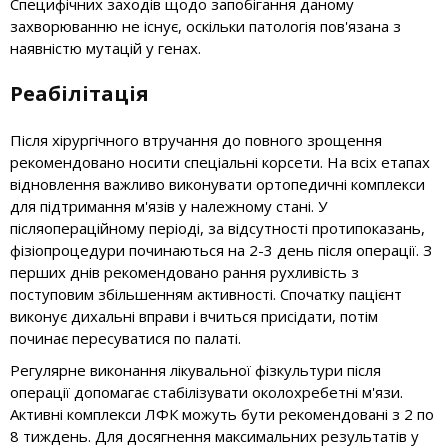
Специфічних заходів щодо запобігання даному
захворюванню не існує, оскільки патологія пов'язана з
наявністю мутацій у генах.
Реабілітація
Після хірургічного втручання до повного зрощення
рекомендовано носити спеціальні корсети. На всіх етапах
відновлення важливо виконувати ортопедичні комплекси
для підтримання м'язів у належному стані. У
післяопераційному періоді, за відсутності протипоказань,
фізіопроцедури починаються на 2-3 день після операції. З
перших днів рекомендовано рання рухливість з
поступовим збільшенням активності. Спочатку пацієнт
виконує дихальні вправи і вчиться присідати, потім
починає пересуватися по палаті.
Регулярне виконання лікувальної фізкультури після
операції допомагає стабілізувати околохребетні м'язи.
Активні комплекси ЛФК можуть бути рекомендовані з 2 по
8 тиждень. Для досягнення максимальних результатів у