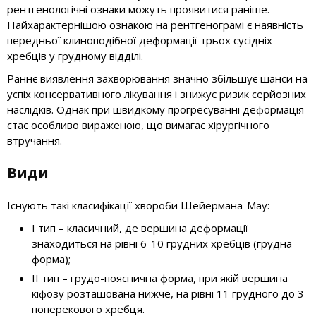
рентгенологічні ознаки можуть проявитися раніше.
Найхарактернішою ознакою на рентгенограмі є наявність
передньої клиноподібної деформації трьох сусідніх
хребців у грудному відділі.
Раннє виявлення захворювання значно збільшує шанси на
успіх консервативного лікування і знижує ризик серйозних
наслідків. Однак при швидкому прогресуванні деформація
стає особливо вираженою, що вимагає хірургічного
втручання.
Види
Існують такі класифікації хвороби Шейермана-Мау:
I тип – класичний, де вершина деформації
знаходиться на рівні 6-10 грудних хребців (грудна
форма);
II тип – грудо-пояснична форма, при якій вершина
кіфозу розташована нижче, на рівні 11 грудного до 3
поперекового хребця.