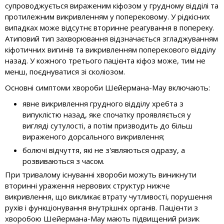
супроводжується вираженим кіфозом у грудному відділі та
протилежним викривленням у поперековому. У рідкісних
випадках може відсутнє вторинне реагування в попереку.
Атиповий тип захворювання відзначається згладжуванням
кіфотичних вигинів та викривленням поперекового відділу
назад. У кожного третього пацієнта кіфоз може, тим не
менш, поєднуватися зі сколіозом.
Основні симптоми хвороби Шейермана-Мау включають:
явне викривлення грудного відділу хребта з
випуклістю назад, яке спочатку проявляється у
вигляді сутулості, а потім призводить до більш
вираженого дорсального викривлення;
болючі відчуття, які не з'являються одразу, а
розвиваються з часом.
При тривалому існуванні хвороби можуть виникнути
вторинні ураження нервових структур нижче
викривлення, що викликає втрату чутливості, порушення
рухів і функціонування внутрішніх органів. Пацієнти з
хворобою Шейермана-Мау мають підвищений ризик