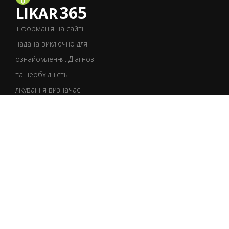
365
LIKAR
Інформація на сайті
надана виключно для
ознайомлення. Діагноз
та необхідність
лікування визначає
лише лікар після
консультації.
УКР
РУС
Умови користування
Політика конфіденційності
Політика щодо файлів cookie
Юридична інформація