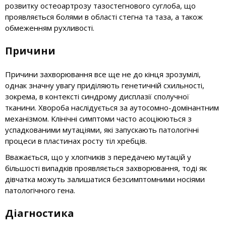
розвитку остеоартрозу тазостегнового суглоба, що
проявляється болями в області стегна та таза, а також
обмеженням рухливості.
Причини
Причини захворювання все ще не до кінця зрозумілі,
однак значну увагу приділяють генетичній схильності,
зокрема, в контексті синдрому дисплазії сполучної
тканини. Хвороба наслідується за аутосомно-домінантним
механізмом. Клінічні симптоми часто асоціюються з
успадкованими мутаціями, які запускають патологічні
процеси в пластинах росту тіл хребців.
Вважається, що у хлопчиків з передачею мутацій у
більшості випадків проявляється захворювання, тоді як
дівчатка можуть залишатися безсимптомними носіями
патологічного гена.
Діагностика