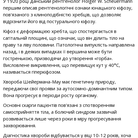
У 1920 році данський рентгенолог Holger W. Scheuermann
першим описав рентгенологічні ознаки юнацького кіфозу,
пов'язаного з клиноподібністю хребців, що дозволяє
відрізнити його від постурального кіфозу.
Кіфоз є деформацією хребта, що спостерігається в
сагітальній площині, що означає, що він ділить тіло на
праву та ліву половини. Патологічна випуклість направлена
назад, і в деяких випадках її вершина може бути
гостренькою, призводячи до утворення «горба».
Висловлене викривлення, що перевищує кут у 40°С,
називається гіперкіфозом.
Хвороба Шейермана-Мау має генетичну природу,
передаючи свої прояви за аутосомно-домінантним типом.
Вона прогресує в періоди росту організму.
Основні скарги пацієнтів пов'язані з спотворенням
самосприйняття тіла, а болючий синдром зазвичай
розвивається лише через роки в міру прогресування
захворювання.
Діагностика хвороби відбувається у віці 10-12 років, хоча