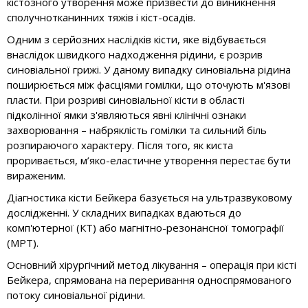
кістозного утворення може призвести до виникнення
сполучнотканинних тяжів і кіст-осадів.
Одним з серйозних наслідків кісти, яке відбувається
внаслідок швидкого надходження рідини, є розрив
синовіальної грижі. У даному випадку синовіальна рідина
поширюється між фасціями гомілки, що оточують м'язові
пласти. При розриві синовіальної кісти в області
підколінної ямки з'являються явні клінічні ознаки
захворювання – набряклість гомілки та сильний біль
розпираючого характеру. Після того, як киста
проривається, м’яко-еластичне утворення перестає бути
вираженим.
Діагностика кісти Бейкера базується на ультразвуковому
дослідженні. У складних випадках вдаються до
комп'ютерної (КТ) або магнітно-резонансної томографії
(МРТ).
Основний хірургічний метод лікування – операція при кісті
Бейкера, спрямована на переривання односпрямованого
потоку синовіальної рідини.