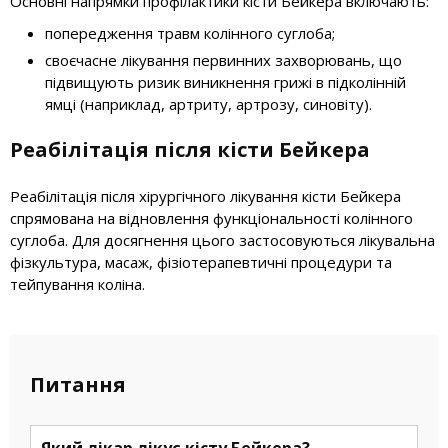
Основні напрямки профілактики кісти Бейкера включають:
попередження травм колінного суглоба;
своєчасне лікування первинних захворювань, що
підвищують ризик виникнення грижі в підколінній
ямці (наприклад, артриту, артрозу, синовіту).
Реабілітація після кісти Бейкера
Реабілітація після хірургічного лікування кісти Бейкера
спрямована на відновлення функціональності колінного
суглоба. Для досягнення цього застосовуються лікувальна
фізкультура, масаж, фізіотерапевтичні процедури та
тейпування коліна.
Питання