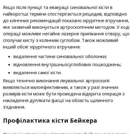
Якщо після пункції та евакуації синовіальної кісти в
найкоротші терміни спостерігається рецидив, відповідно
до клінічних рекомендацій показано хірургічне втручання,
яке зазвичай виконується артроскопічним методом. У ході
операції можливе негайне лазерне припікання отвору, що
сполучає кисту з колінним суглобом. Також можливий
інший обсяг хірургічного втручання:
видалення частини синовіальної оболонки;
відновлення внутрішньосуглобових пошкоджень;
видалення самої кісти.
Якщо технічно виконання лікувальної артроскопії
виявляється малоефективним, а також у разі значних
розмірів кісти може бути проведена відкрита операція з
накладення дуплікати фасції на область щілинного
з'єднання.
Профілактика кісти Бейкера