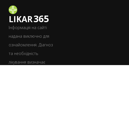
365
LIKAR
Інформація на сайті
надана виключно для
ознайомлення. Діагноз
та необхідність
лікування визначає
лише лікар після
консультації.
УКР
РУС
Умови користування
Політика конфіденційності