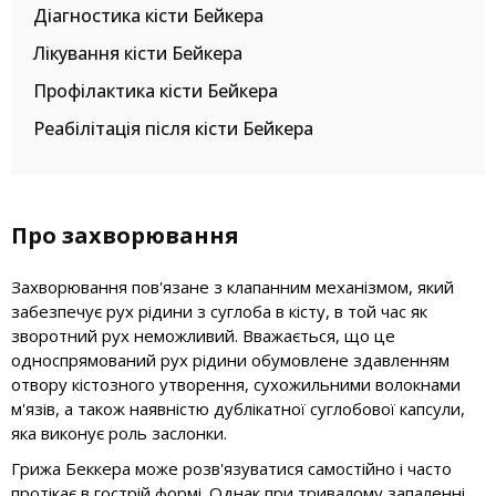
Діагностика кісти Бейкера
Лікування кісти Бейкера
Профілактика кісти Бейкера
Реабілітація після кісти Бейкера
Про захворювання
Захворювання пов'язане з клапанним механізмом, який
забезпечує рух рідини з суглоба в кісту, в той час як
зворотний рух неможливий. Вважається, що це
односпрямований рух рідини обумовлене здавленням
отвору кістозного утворення, сухожильними волокнами
м'язів, а також наявністю дублікатної суглобової капсули,
яка виконує роль заслонки.
Грижа Беккера може розв'язуватися самостійно і часто
протікає в гострій формі. Однак при тривалому запаленні