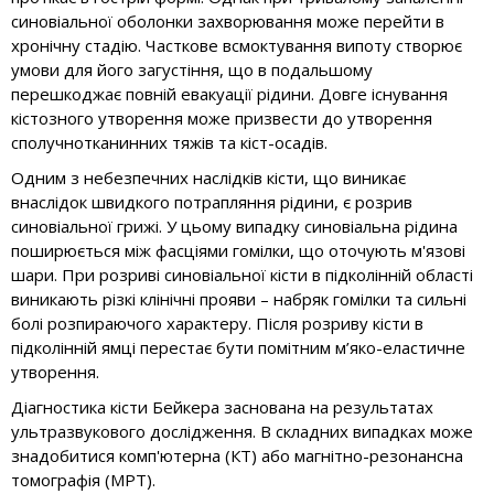
синовіальної оболонки захворювання може перейти в
хронічну стадію. Часткове всмоктування випоту створює
умови для його загустіння, що в подальшому
перешкоджає повній евакуації рідини. Довге існування
кістозного утворення може призвести до утворення
сполучнотканинних тяжів та кіст-осадів.
Одним з небезпечних наслідків кісти, що виникає
внаслідок швидкого потрапляння рідини, є розрив
синовіальної грижі. У цьому випадку синовіальна рідина
поширюється між фасціями гомілки, що оточують м'язові
шари. При розриві синовіальної кісти в підколінній області
виникають різкі клінічні прояви – набряк гомілки та сильні
болі розпираючого характеру. Після розриву кісти в
підколінній ямці перестає бути помітним м’яко-еластичне
утворення.
Діагностика кісти Бейкера заснована на результатах
ультразвукового дослідження. В складних випадках може
знадобитися комп'ютерна (КТ) або магнітно-резонансна
томографія (МРТ).