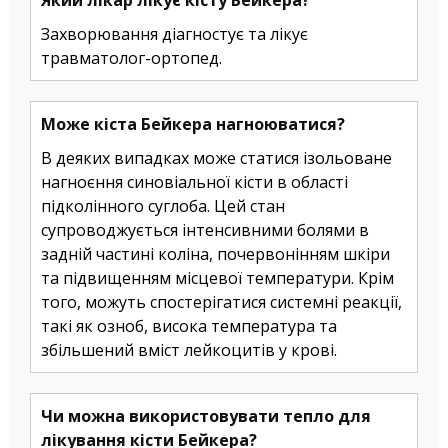
Який лікар лікує кісту Бейкера?
Захворювання діагностує та лікує
травматолог-ортопед.
Може кістa Бейкера нагноюватися?
В деяких випадках може статися ізольоване
нагноєння синовіальної кісти в області
підколінного суглоба. Цей стан
супроводжується інтенсивними болями в
задній частині коліна, почервонінням шкіри
та підвищенням місцевої температури. Крім
того, можуть спостерігатися системні реакції,
такі як озноб, висока температура та
збільшений вміст лейкоцитів у крові.
Чи можна використовувати тепло для
лікування кісти Бейкера?