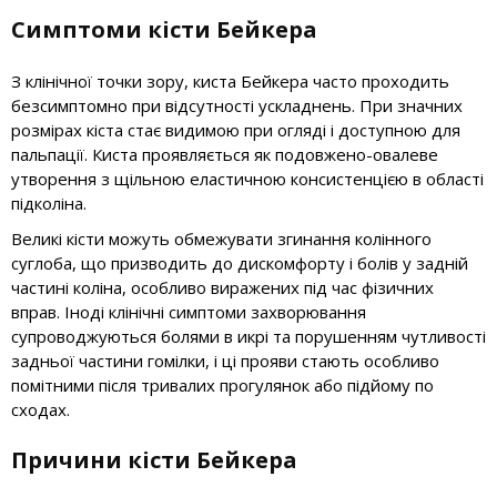
Симптоми кісти Бейкера
З клінічної точки зору, киста Бейкера часто проходить
безсимптомно при відсутності ускладнень. При значних
розмірах кіста стає видимою при огляді і доступною для
пальпації. Киста проявляється як подовжено-овалеве
утворення з щільною еластичною консистенцією в області
підколіна.
Великі кісти можуть обмежувати згинання колінного
суглоба, що призводить до дискомфорту і болів у задній
частині коліна, особливо виражених під час фізичних
вправ. Іноді клінічні симптоми захворювання
супроводжуються болями в икрі та порушенням чутливості
задньої частини гомілки, і ці прояви стають особливо
помітними після тривалих прогулянок або підйому по
сходах.
Причини кісти Бейкера