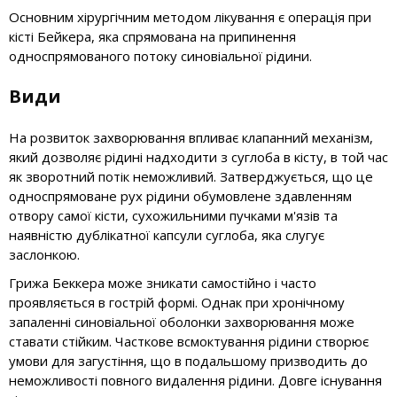
Основним хірургічним методом лікування є операція при
кісті Бейкера, яка спрямована на припинення
односпрямованого потоку синовіальної рідини.
Види
На розвиток захворювання впливає клапанний механізм,
який дозволяє рідині надходити з суглоба в кісту, в той час
як зворотний потік неможливий. Затверджується, що це
односпрямоване рух рідини обумовлене здавленням
отвору самої кісти, сухожильними пучками м'язів та
наявністю дублікатної капсули суглоба, яка слугує
заслонкою.
Грижа Беккера може зникати самостійно і часто
проявляється в гострій формі. Однак при хронічному
запаленні синовіальної оболонки захворювання може
ставати стійким. Часткове всмоктування рідини створює
умови для загустіння, що в подальшому призводить до
неможливості повного видалення рідини. Довге існування