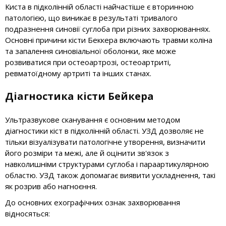
Киста в підколінній області найчастіше є вторинною
патологією, що виникає в результаті тривалого
подразнення синовії суглоба при різних захворюваннях.
Основні причини кісти Беккера включають травми коліна
та запалення синовіальної оболонки, яке може
розвиватися при остеоартрозі, остеоартриті,
ревматоїдному артриті та інших станах.
Діагностика кісти Бейкера
Ультразвукове сканування є основним методом
діагностики кіст в підколінній області. УЗД дозволяє не
тільки візуалізувати патологічне утворення, визначити
його розміри та межі, але й оцінити зв'язок з
навколишніми структурами суглоба і параартикулярною
областю. УЗД також допомагає виявити ускладнення, такі
як розрив або нагноєння.
До основних ехографічних ознак захворювання
відносяться: