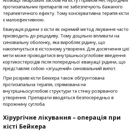
Аплікації лікарських засобів на кісту і прийом нестероїдних
протизапальних препаратів не забезпечують бажаного
терапевтичного ефекту. Тому консервативна терапія кісти
є малоефективною.
Евакуація рідини з кісти як окремий метод лікування часто
призводить до рецидиву. Тому доцільно впливати на
синовіальну оболонку, яка виробляє рідину, що
накопичується в кістозному утворенні. Для досягнення цієї
мети може проводитися внутрішньосуглобове введення
кортикостероїдів після попередньої евакуації рідини, що
представляє собою «згущений» синовіальний випот.
При розриві кісти Беккера також обґрунтована
протизапальна терапія, спрямована на
внутрішньосуглобові структури та стінку розірваного
утворення. Препарати вводяться безпосередньо в
порожнину суглоба.
Хірургічне лікування – операція при
кісті Бейкера