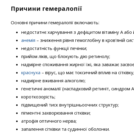
Причини гемералопії
Основні причини гемералопії включають:
недостатнє харчування з дефіцитом вітаміну А або й
анемія
– зниження рівня гемоглобіну в кров'яній сис
недостатність функції печінки;
прийом ліків, що блокують дію ретинолу;
надмірне споживання жирної їжі, яка заважає засвоє
краснуха
– вірус, що має токсичний вплив на сітківк
надмірне вживання алкоголю;
генетичні аномалії (наспадковий ретиніт, синдром 
короткозорість;
підвищений тиск внутрішньоочних структур;
пігментні захворювання сітківки;
атрофія оптичного нерва;
запалення сітківки та судинної оболонки.