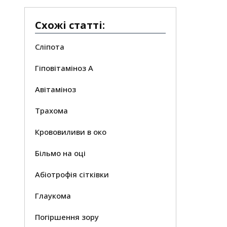
Схожі статті:
Сліпота
Гіповітаміноз А
Авітаміноз
Трахома
Крововиливи в око
Більмо на оці
Абіотрофія сітківки
Глаукома
Погіршення зору