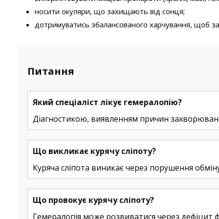
носити окуляри, що захищають від сонця;
дотримуватись збалансованого харчування, щоб заб
Питання
Який спеціаліст лікує гемералопію?
Діагностикою, виявленням причин захворювання
Що викликає курячу сліпоту?
Куряча сліпота виникає через порушення обмін
Що провокує курячу сліпоту?
Гемералопія може розвиватися через дефіцит ф