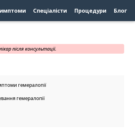
имптоми
Спеціалісти
Процедури
Блог
ікар після консультації.
мптоми гемералопії
ування гемералопії