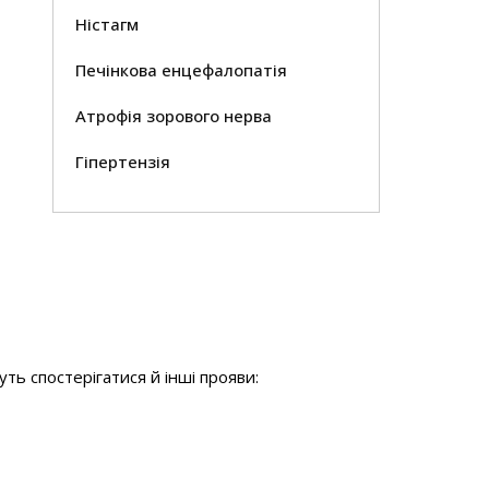
Ністагм
Печінкова енцефалопатія
Атрофія зорового нерва
Гіпертензія
ть спостерігатися й інші прояви: