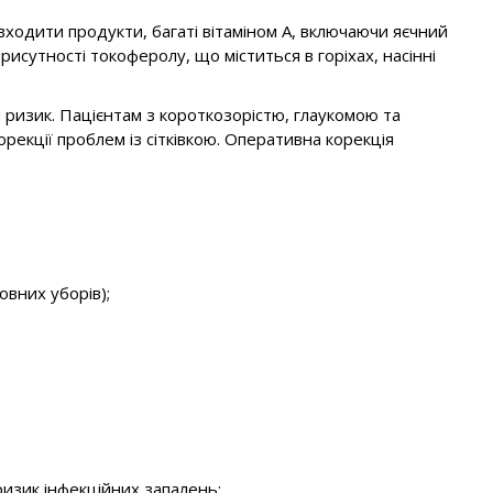
входити продукти, багаті вітаміном А, включаючи яєчний
рисутності токоферолу, що міститься в горіхах, насінні
ризик. Пацієнтам з короткозорістю, глаукомою та
рекції проблем із сітківкою. Оперативна корекція
овних уборів);
 ризик інфекційних запалень;