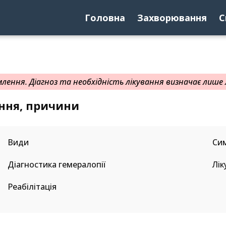
Головна
Захворювання
С
ення. Діагноз та необхідність лікування визначає лише л
ання, причини
Види
Си
Діагностика гемералопії
Лік
Реабілітація