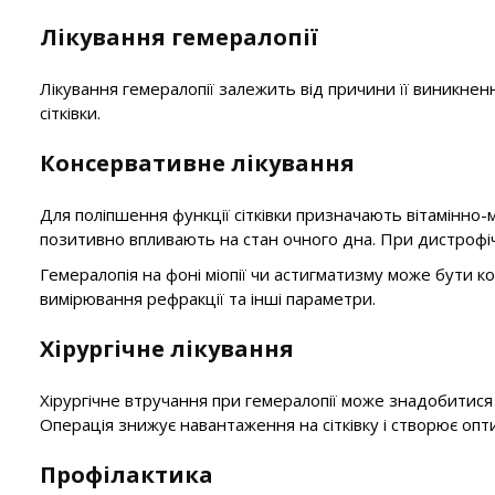
Лікування гемералопії
Лікування гемералопії залежить від причини її виникнен
сітківки.
Консервативне лікування
Для поліпшення функції сітківки призначають вітамінно
позитивно впливають на стан очного дна. При дистрофі
Гемералопія на фоні міопії чи астигматизму може бути к
вимірювання рефракції та інші параметри.
Хірургічне лікування
Хірургічне втручання при гемералопії може знадобитися 
Операція знижує навантаження на сітківку і створює опт
Профілактика