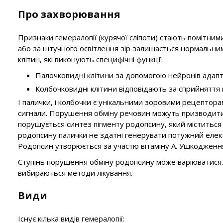
Про захворювання
Признаки гемералопії (курячої сліпоти) стають помітними
або за штучного освітлення зір залишається нормальним.
клітин, які виконують специфічні функції.
Палочковидні клітини за допомогою нейронів адапт
Колбочковидні клітини відповідають за сприйняття к
І палички, і колбочки є унікальними зоровими рецепторам
сигнали. Порушення обміну речовин можуть призводити 
порушується синтез пігменту родопсину, який міститься 
родопсину палички не здатні генерувати потужний елект
Родопсин утворюється за участю вітаміну А. Ушкодження
Ступінь порушення обміну родопсину може варіюватися. 
вибираються методи лікування.
Види
Існує кілька видів гемералопії: