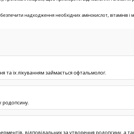
езпечити надходження необхідних амінокислот, вітамінів і м
 та їх лікуванням займається офтальмолог.
у родопсину.
ерментів, відповідальних за утворення родопсину, а т