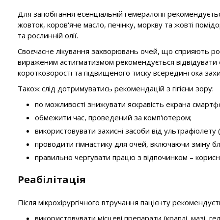
Для запобігання есенціальній гемералопії рекомендуєтьс
жовток, коров'яче масло, печінку, моркву та жовті помід
та рослинній олії.
Своєчасне лікування захворювань очей, що сприяють ро
вираженим астигматизмом рекомендується відвідувати офт
короткозорості та підвищеного тиску всередині ока захи
Також слід дотримуватись рекомендацій з гігієни зору:
по можливості знижувати яскравість екрана смартфо
обмежити час, проведений за комп'ютером;
використовувати захисні засоби від ультрафіолету 
проводити гімнастику для очей, включаючи зміну бл
правильно чергувати працю з відпочинком – корисно
Реабілітація
Після мікрохірургічного втручання пацієнту рекомендуєт
використовувати місцеві препарати (краплі, мазі, ге