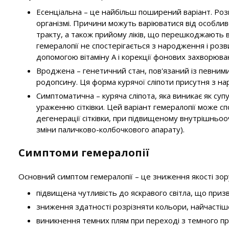
Есенціальна – це найбільш поширений варіант. Розви
організмі. Причини можуть варіюватися від особли
тракту, а також прийому ліків, що перешкоджають 
гемералопії не спостерігається з народження і роз
допомогою вітаміну А і корекції фонових захворюва
Вроджена – генетичний стан, пов'язаний із певними
родопсину. Ця форма курячої сліпоти присутня з на
Симптоматична – куряча сліпота, яка виникає як су
ураженню сітківки. Цей варіант гемералопії може спо
дегенерації сітківки, при підвищеному внутрішньоочн
зміни паличково-колбочкового апарату).
Симптоми гемералопії
Основний симптом гемералопії – це зниження якості зору 
підвищена чутливість до яскравого світла, що при
зниження здатності розрізняти кольори, найчастіше
виникнення темних плям при переході з темного про