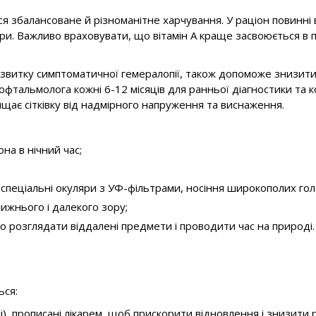
я збалансоване й різноманітне харчування. У раціон повинні 
ори. Важливо враховувати, що вітамін А краще засвоюється в п
звитку симптоматичної гемералопії, також допоможе знизити 
альмолога кожні 6-12 місяців для ранньої діагностики та ко
щає сітківку від надмірного напруження та виснаження.
на в нічний час;
(спеціальні окуляри з УФ-фільтрами, носіння широкополих гол
ижнього і далекого зору;
 розглядати віддалені предмети і проводити час на природі.
ься:
лі), прописані лікарем, щоб прискорити відновлення і знизити