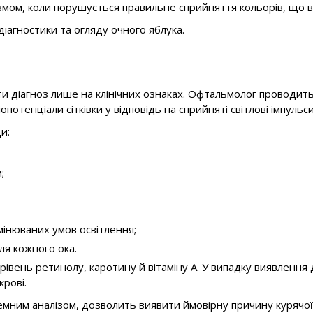
ом, коли порушується правильне сприйняття кольорів, що вплив
іагностики та огляду очного яблука.
ти діагноз лише на клінічних ознаках. Офтальмолог проводит
потенціали сітківки у відповідь на сприйняті світлові імпуль
и:
;
мінюваних умов освітлення;
ля кожного ока.
рівень ретинолу, каротину й вітаміну А. У випадку виявлення
крові.
мним аналізом, дозволить виявити ймовірну причину курячої 