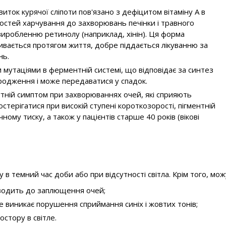
ток курячої сліпоти пов'язано з дефіцитом вітаміну А в
востей харчування до захворювань печінки і травного
виробленню ретинолу (наприклад, хінін). Ця форма
вивається протягом життя, добре піддається лікуванню за
нь.
 мутаціями в ферментній системі, що відповідає за синтез
родження і може передаватися у спадок.
путній симптом при захворюваннях очей, які сприяють
стерігатися при високій ступені короткозорості, пігментній
ому тиску, а також у пацієнтів старше 40 років (вікові
в темний час доби або при відсутності світла. Крім того, можу
зводить до заплющення очей;
 виникає порушення сприймання синіх і жовтих тонів;
стору в світле.