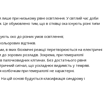
 лише при низькому рівні освітлення. У світлий час доби
 Це обумовлено тим, що в сітківці ока існують різні типи
ують око до різних умов освітлення;
ольорових відтінків.
и, в яких біохімічні реакції перетворюються на електричні
до зорових розладів. Зокрема, при гемералопії
в палочковидних клітинах. Без достатнього рівня
ричний сигнал, що ускладнює видимість у темряві.
 колбочкам при гемералопії не характерні.
На цій основі будується класифікація синдрому і