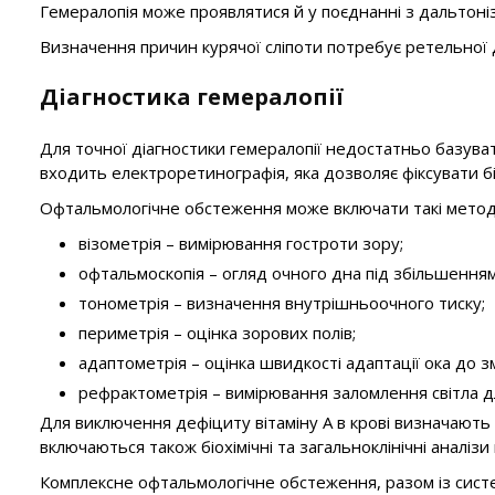
Гемералопія може проявлятися й у поєднанні з дальтонізм
Визначення причин курячої сліпоти потребує ретельної д
Діагностика гемералопії
Для точної діагностики гемералопії недостатньо базува
входить електроретинографія, яка дозволяє фіксувати біо
Офтальмологічне обстеження може включати такі метод
візометрія – вимірювання гостроти зору;
офтальмоскопія – огляд очного дна під збільшенням
тонометрія – визначення внутрішньоочного тиску;
периметрія – оцінка зорових полів;
адаптометрія – оцінка швидкості адаптації ока до з
рефрактометрія – вимірювання заломлення світла д
Для виключення дефіциту вітаміну А в крові визначають 
включаються також біохімічні та загальноклінічні аналізи 
Комплексне офтальмологічне обстеження, разом із систе