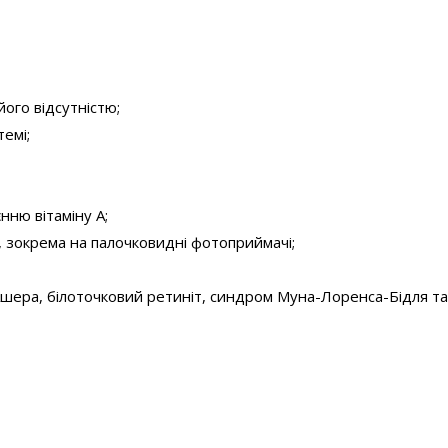
ого відсутністю;
темі;
нню вітаміну А;
у, зокрема на палочковидні фотоприймачі;
Ашера, білоточковий ретиніт, синдром Муна-Лоренса-Бідля та 