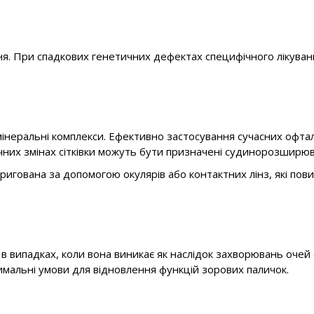
ня. При спадкових генетичних дефектах специфічного лікуванн
-мінеральні комплекси. Ефективно застосування сучасних офта
чних змінах сітківки можуть бути призначені судинорозширюв
оригована за допомогою окулярів або контактних лінз, які по
в випадках, коли вона виникає як наслідок захворювань очей 
имальні умови для відновлення функцій зорових паличок.