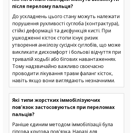
після перелому пальця?
До ускладнень цього стану можуть належати
порушення рухливості суглоба (контрактура),
стійкі деформації та дисфункція кисті. При
ушкодженні кісток стопи існує ризик
утворення анкілозу сусідніх суглобів, що може
викликати дискомфорт і больові відчуття при
тривалій ходьбі або бігових навантаженнях.
Тому надзвичайно важливо своєчасно
проводити лікування травм фаланг кісток,
навіть якщо вони виглядають незначними.
Які типи жорстких іммобілізуючих
пов'язок застосовуються при переломах
пальців?
Раніше єдиним методом іммобілізації була
гіпсова кругова пов'язка. Наразі для