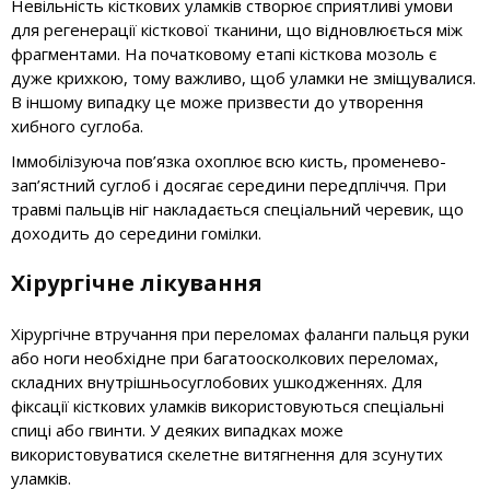
Невільність кісткових уламків створює сприятливі умови
для регенерації кісткової тканини, що відновлюється між
фрагментами. На початковому етапі кісткова мозоль є
дуже крихкою, тому важливо, щоб уламки не зміщувалися.
В іншому випадку це може призвести до утворення
хибного суглоба.
Іммобілізуюча пов’язка охоплює всю кисть, променево-
зап’ястний суглоб і досягає середини передпліччя. При
травмі пальців ніг накладається спеціальний черевик, що
доходить до середини гомілки.
Хірургічне лікування
Хірургічне втручання при переломах фаланги пальця руки
або ноги необхідне при багатоосколкових переломах,
складних внутрішньосуглобових ушкодженнях. Для
фіксації кісткових уламків використовуються спеціальні
спиці або гвинти. У деяких випадках може
використовуватися скелетне витягнення для зсунутих
уламків.