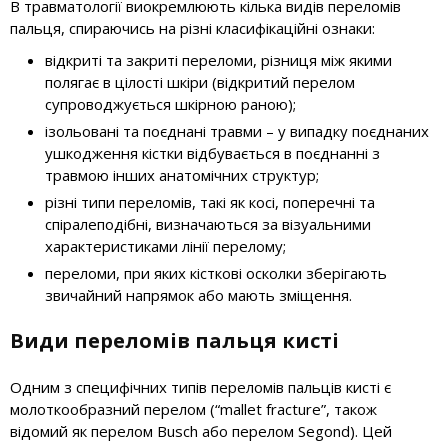
В травматології виокремлюють кілька видів переломів
пальця, спираючись на різні класифікаційні ознаки:
відкриті та закриті переломи, різниця між якими
полягає в цілості шкіри (відкритий перелом
супроводжується шкірною раною);
ізольовані та поєднані травми – у випадку поєднаних
ушкодження кістки відбувається в поєднанні з
травмою інших анатомічних структур;
різні типи переломів, такі як косі, поперечні та
спіралеподібні, визначаються за візуальними
характеристиками лінії перелому;
переломи, при яких кісткові осколки зберігають
звичайний напрямок або мають зміщення.
Види переломів пальця кисті
Одним з специфічних типів переломів пальців кисті є
молоткообразний перелом (“mallet fracture”, також
відомий як перелом Busch або перелом Segond). Цей