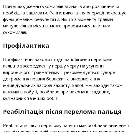
При ушкодженні сухожиллів згиначів або розгиначів їх
необхідно зашивати. Раннє виконання операції покращує
функціональні результати. Якщо з моменту травми
минуло кілька місяців, може проводитися пластика
сухожиллів.
Профілактика
Профілактичні заходи щодо запобігання переломів
пальців зосереджені у першу чергу на усуненні
виробничого травматизму – рекомендується суворе
дотримання правил безпеки та використання
індивідуальних засобів захисту. Запобіжні заходи також
важливі в побуті, особливо при виконанні садових,
кулінарних та інших робіт.
Реабілітація після перелома пальця
Реабілітація після перелому пальця має особливе значення
для відновлення дрібної моторики руки, що дозволяє не