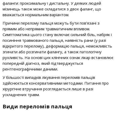
фаланги: проксимальну і дистальну. У деяких людей
мізинець також може складатися з двох фаланг, що
вважається нормальним варіантом.
Причини перелому пальця можуть бути пов’язані з
прямим або непрямим травматичним впливом.
Симптоматика цього стану включає сильний біль, набряк і
посиніння травмованого пальця, наявність рани (у разі
відкритого перелому), деформацію пальця, неможливість
згинати або розгинати фалангу, а також патологічну
рухливість. На основі цих клінічних ознак лікар встановлює
попередній діагноз, який підтверджується
рентгенографічними даними.
У більшості випадків лікування переломів пальців
здійснюється консервативними методами. Питання про
хірургічне втручання розглядається лише в разі
ускладнених травм.
Види переломів пальця