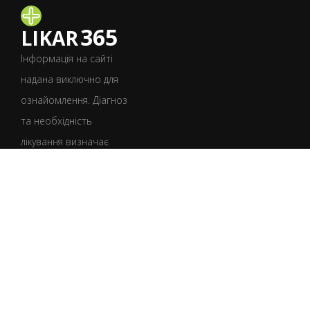
365
LIKAR
Інформація на сайті
надана виключно для
ознайомлення. Діагноз
та необхідність
лікування визначає
лише лікар після
консультації.
УКР
РУС
Умови користування
Політика конфіденційності
Політика щодо файлів cookie