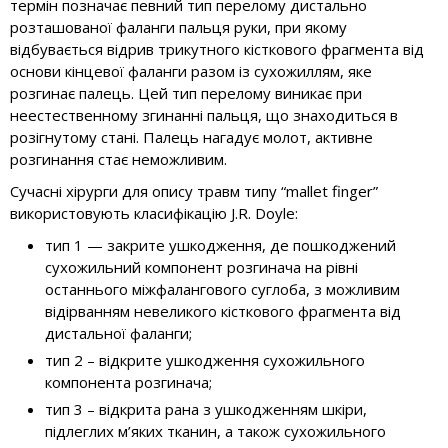
термін позначає певний тип перелому дистально
розташованої фаланги пальця руки, при якому
відбувається відрив трикутного кісткового фрагмента від
основи кінцевої фаланги разом із сухожиллям, яке
розгинає палець. Цей тип перелому виникає при
неестественному згинанні пальця, що знаходиться в
розігнутому стані. Палець нагадує молот, активне
розгинання стає неможливим.
Сучасні хірурги для опису травм типу “mallet finger”
використовують класифікацію J.R. Doyle:
тип 1 — закрите ушкодження, де пошкоджений
сухожильний компонент розгинача на рівні
останнього міжфалангового суглоба, з можливим
відірванням невеликого кісткового фрагмента від
дистальної фаланги;
тип 2 – відкрите ушкодження сухожильного
компонента розгинача;
тип 3 – відкрита рана з ушкодженням шкіри,
підлеглих м’яких тканин, а також сухожильного