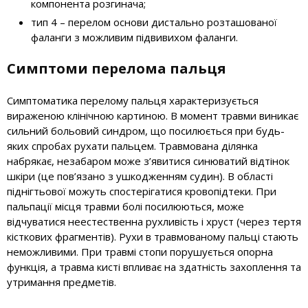
компонента розгинача;
тип 4 – перелом основи дистально розташованої
фаланги з можливим підвивихом фаланги.
Симптоми перелома пальця
Симптоматика перелому пальця характеризується
вираженою клінічною картиною. В момент травми виникає
сильний больовий синдром, що посилюється при будь-
яких спробах рухати пальцем. Травмована ділянка
набрякає, незабаром може з’явитися синюватий відтінок
шкіри (це пов’язано з ушкодженням судин). В області
піднігтьової можуть спостерігатися кровопідтеки. При
пальпації місця травми болі посилюються, може
відчуватися неестественна рухливість і хруст (через тертя
кісткових фрагментів). Рухи в травмованому пальці стають
неможливими. При травмі стопи порушується опорна
функція, а травма кисті впливає на здатність захоплення та
утримання предметів.