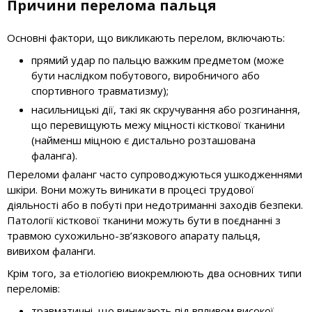
Причини перелома пальця
Основні фактори, що викликають перелом, включають:
прямий удар по пальцю важким предметом (може
бути наслідком побутового, виробничого або
спортивного травматизму);
насильницькі дії, такі як скручування або розгинання,
що перевищують межу міцності кісткової тканини
(найменш міцною є дистально розташована
фаланга).
Переломи фаланг часто супроводжуються ушкодженнями
шкіри. Вони можуть виникати в процесі трудової
діяльності або в побуті при недотриманні заходів безпеки.
Патології кісткової тканини можуть бути в поєднанні з
травмою сухожильно-зв’язкового апарату пальця,
вивихом фаланги.
Крім того, за етіологією виокремлюють два основних типи
переломів:
травматичні, що виникають під впливом високої