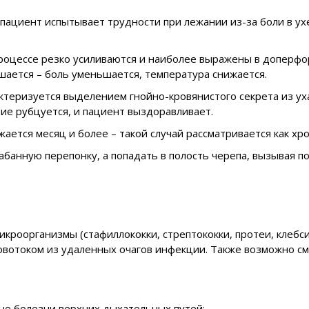
ациент испытывает трудности при лежании из-за боли в ухе
процессе резко усиливаются и наиболее выражены в доперфо
шается – боль уменьшается, температура снижается.
теризуется выделением гнойно-кровянистого секрета из уха
тие рубцуется, и пациент выздоравливает.
ается месяц и более – такой случай рассматривается как хро
абанную перепонку, а попадать в полость черепа, вызывая по
кроорганизмы (стафиллококки, стрептококки, протеи, клебс
ровотоком из удаленных очагов инфекции. Также возможно 
ые болезни верхних дыхательных путей;