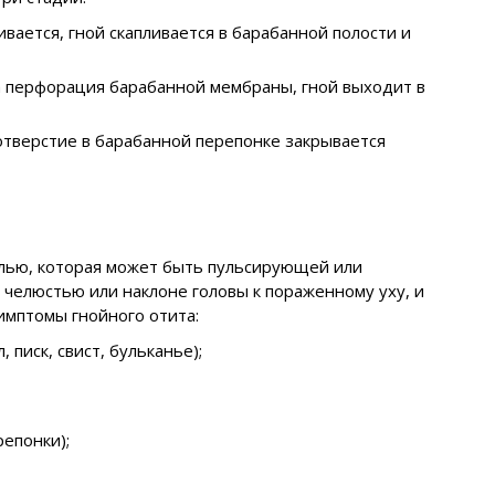
вается, гной скапливается в барабанной полости и
а перфорация барабанной мембраны, гной выходит в
отверстие в барабанной перепонке закрывается
олью, которая может быть пульсирующей или
челюстью или наклоне головы к пораженному уху, и
имптомы гнойного отита:
 писк, свист, бульканье);
епонки);