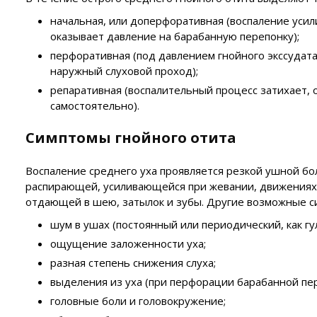
начальная, или доперфоративная (воспаление усили
оказывает давление на барабанную перепонку);
перфоративная (под давлением гнойного экссудат
наружный слуховой проход);
репаративная (воспалительный процесс затихает, 
самостоятельно).
Симптомы гнойного отита
Воспаление среднего уха проявляется резкой ушной б
распирающей, усиливающейся при жевании, движениях 
отдающей в шею, затылок и зубы. Другие возможные с
шум в ушах (постоянный или периодический, как гул,
ощущение заложенности уха;
разная степень снижения слуха;
выделения из уха (при перфорации барабанной пер
головные боли и головокружение;