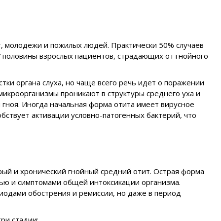
т, молодежи и пожилых людей. Практически 50% случаев
У половины взрослых пациентов, страдающих от гнойного
тки органа слуха, но чаще всего речь идет о поражении
микроорганизмы проникают в структуры среднего уха и
ноя. Иногда начальная форма отита имеет вирусное
бствует активации условно-патогенных бактерий, что
рый и хронический гнойный средний отит. Острая форма
ью и симптомами общей интоксикации организма.
риодами обострения и ремиссии, но даже в период
ри стадии: