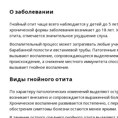
О заболевании
Гнойный отит чаще всего наблюдается у детей до 5 ле
хронической формы заболевания возникает до 18 лет. 
отита, отмечается значительное ухудшение слуха.
Воспалительный процесс может затрагивать любые учас
барабанной полости и евстахиевой трубы. Патогенные 
вызывают воспаление, сопровождающееся выделением г
происхождение, а снижение местного иммунитета спосо
вызывает гнойное воспаление.
Виды гнойного отита
По характеру патологических изменений выделяют ост
возникает внезапно и сопровождается выраженной бол
Хроническое воспаление развивается постепенно, с пе
обострения симптомы болезни остаются менее яркими.
В течение острого среднего гнойного отита выделяют т