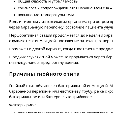
общая слабость и утомляемость;
сонливость, сопровождающаяся нарушением сна – п
повышение температуры тела.
Боль и симптомы интоксикации организма при остром 
через барабанную перепонку, состояние пациента улуч
Перфоративная стадия продолжается до недели и харак
справляется с инфекцией, воспаление затихает, отверс
Возможен и другой вариант, когда гноетечение продолж
В редких случаях гной может не прорываться через бар
глазницу, нанося вред органу зрения.
Причины гнойного отита
Гнойный отит обусловлен бактериальной инфекцией. Ми
барабанной перепонки или евстахиеву трубу, реже с к
бактериальное или бактериально-грибковое.
Факторы риска:
хронические и острые инфекционно-воспалительн