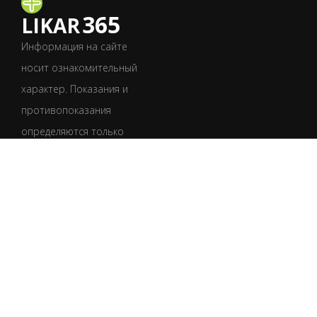
365
LIKAR
Информация на сайте
носит ознакомительный
характер. Показания и
противопоказания
определяются только
врачом после
обследования.
Обязательно
проконсультируйтесь
со специалистом.
УКР
РУС