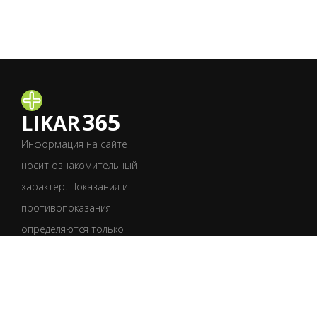
365
LIKAR
Информация на сайте
носит ознакомительный
характер. Показания и
противопоказания
определяются только
врачом после
обследования.
Обязательно
проконсультируйтесь