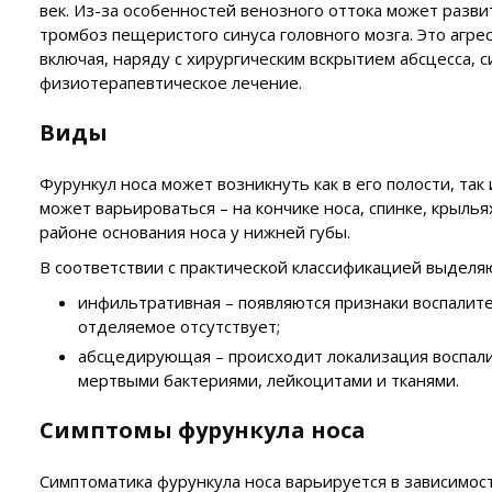
век. Из-за особенностей венозного оттока может разв
тромбоз пещеристого синуса головного мозга. Это агре
включая, наряду с хирургическим вскрытием абсцесса,
физиотерапевтическое лечение.
Виды
Фурункул носа может возникнуть как в его полости, так
может варьироваться – на кончике носа, спинке, крылья
районе основания носа у нижней губы.
В соответствии с практической классификацией выделя
инфильтративная – появляются признаки воспалител
отделяемое отсутствует;
абсцедирующая – происходит локализация воспалит
мертвыми бактериями, лейкоцитами и тканями.
Симптомы фурункула носа
Симптоматика фурункула носа варьируется в зависимост