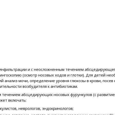
 инфильтрации и с неосложненным течением абсцедирующег
нгоскопию (осмотр носовых ходов и глотки). Для детей не
 анализ мочи, определение уровня глюкозы в крови, посев 
ительности возбудителя к антибиотикам.
м течением абсцедирующих носовых фурункулов (с развити
ожет включать:
улистов, неврологов, эндокринологов;