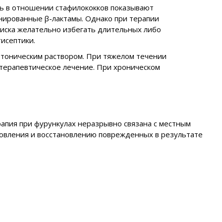
ь в отношении стафилококков показывают
инированные β-лактамы. Однако при терапии
риска желательно избегать длительных либо
исептики.
ертоническим раствором. При тяжелом течении
терапевтическое лечение. При хроническом
апия при фурункулах неразрывно связана с местным
овления и восстановлению поврежденных в результате