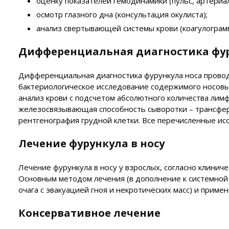
оценку показателей гемодинамики (пульс, артериа
осмотр глазного дна (консультация окулиста);
анализ свертывающей системы крови (коагулограмм
Дифференциальная диагностика фур
Дифференциальная диагностика фурункула носа прово
бактериологическое исследование содержимого носов
анализ крови с подсчетом абсолютного количества лим
железосвязывающая способность сыворотки – трансферри
рентгенография грудной клетки. Все перечисленные ис
Лечение фурункула в носу
Лечение фурункула в носу у взрослых, согласно клини
Основным методом лечения (в дополнение к системной
очага с эвакуацией гноя и некротических масс) и прим
Консервативное лечение