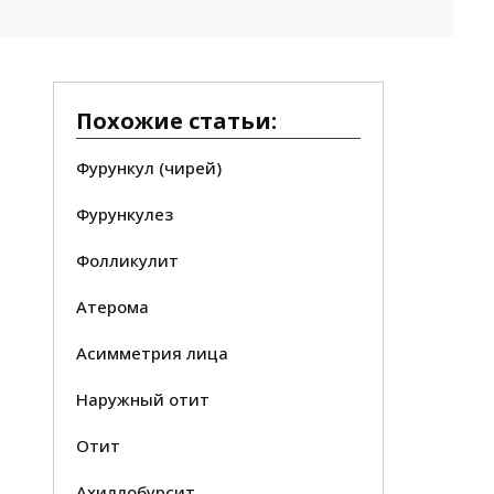
Похожие статьи:
Фурункул (чирей)
Фурункулез
Фолликулит
Атерома
Асимметрия лица
Наружный отит
Отит
Ахиллобурсит