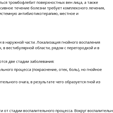
иться тромбофлебит поверхностных вен лица, а также
ссивное течение болезни требует комплексного лечения,
 системную антибиотикотерапию, местное и
 и в наружной части. Локализация гнойного воспаления
х, в вестибулярной области, рядом с перегородкой и в
ются две стадии заболевания:
ьного процесса (покраснение, отек, боль), но гнойное
ельного очага, в результате чего образуется гной из
и от стадии воспалительного процесса. Вокруг воспалительн