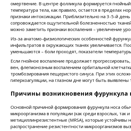
омертвение. В центре фолликула формируется гнойный
температура тела, как правило, остается в пределах но
признаки интоксикации. Приблизительно на 3-5-й день
сопровождается ощутительной болезненностью тканей 
можно заметить признаки воспаления – увеличение уро
Из-за анатомо-физиологических особенностей фурункул
инфильтратов в окружающих тканях увеличивается. Пос
уменьшаются – боли проходят, показатели температур
Если гнойное воспаление продолжает прогрессировать,
вен, флегмонозным воспалением орбитальной клетчатки
тромбозирования пещеристого синуса. При этих ослож
гиперкоагуляции, на глазном дне могут быть выявлены т
Причины возникновения фурункула 
Основной причиной формирования фурункула носа обычн
микроорганизма в популяции (как среди взрослых, так 
метициллинрезистентные (MRSA), которые устойчивы не
распространение резистентности микроорганизмов выз