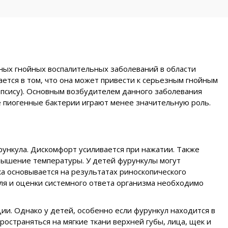
нных гнойных воспалительных заболеваний в области
ается в том, что она может привести к серьезным гнойным
псису). Основным возбудителем данного заболевания
ие пиогенные бактерии играют менее значительную роль.
урункула. Дискомфорт усиливается при нажатии. Также
вышение температуры. У детей фурункулы могут
ка основывается на результатах риноскопического
ля и оценки системного ответа организма необходимо
ии. Однако у детей, особенно если фурункул находится в
остраняться на мягкие ткани верхней губы, лица, щек и