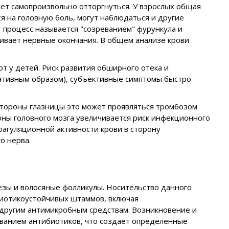
ет самопроизвольно отторгнуться. У взрослых общая
ся на головную боль, могут наблюдаться и другие
 процесс называется "созреванием" фурункула и
ивает нервные окончания. В общем анализе крови
т у детей. Риск развития обширного отека и
ративным образом), субъективные симптомы быстро
 стороны глазницы это может проявляться тромбозом
оны головного мозга увеличивается риск инфекционного
агуляционной активности крови в сторону
о нерва.
езы и волосяные фолликулы. Носительство данного
ибиотикоустойчивых штаммов, включая
 другим антимикробным средствам. Возникновение и
ванием антибиотиков, что создает определенные