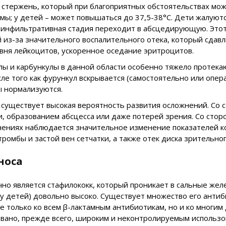
 стержень, который при благоприятных обстоятельствах мож
рмы; у детей – может повышаться до 37,5-38°C. Дети жалуют
 инфильтративная стадия переходит в абсцедирующую. Этот
из-за значительного воспалительного отека, который сдавл
вня лейкоцитов, ускоренное оседание эритроцитов.
ы и карбункулы в данной области особенно тяжело протекаю
ле того как фурункул вскрывается (самостоятельно или опе
ы нормализуются.
 существует высокая вероятность развития осложнений. Со
, образованием абсцесса или даже потерей зрения. Со стор
нениях наблюдается значительное изменение показателей ко
ромбы и застой вен сетчатки, а также отек диска зрительног
носа
о является стафилококк, который проникает в сальные жел
и у детей) довольно высоко. Существует множество его ант
 только ко всем β-лактамным антибиотикам, но и ко многим
вано, прежде всего, широким и неконтролируемым использо