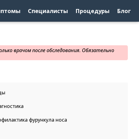
мптомы
Специалисты
Процедуры
Блог
лько врачом после обследования. Обязательно
ды
агностика
офилактика фурункула носа