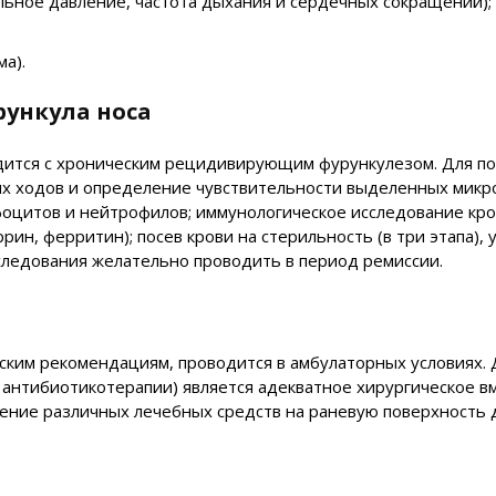
льное давление, частота дыхания и сердечных сокращений);
а).
ункула носа
дится с хроническим рецидивирующим фурункулезом. Для п
ых ходов и определение чувствительности выделенных микр
фоцитов и нейтрофилов; иммунологическое исследование кро
н, ферритин); посев крови на стерильность (в три этапа),
следования желательно проводить в период ремиссии.
ческим рекомендациям, проводится в амбулаторных условиях.
 антибиотикотерапии) является адекватное хирургическое 
енение различных лечебных средств на раневую поверхность