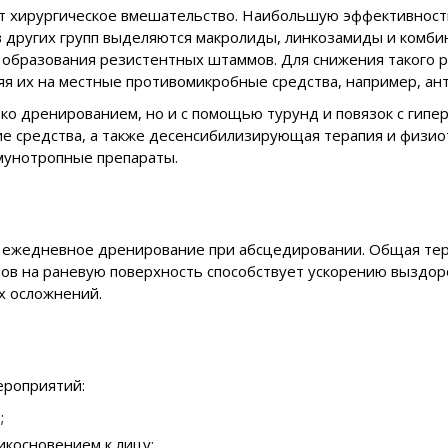
ет хирургическое вмешательство. Наибольшую эффективност
ков других групп выделяются макролиды, линкозамиды и комб
 образования резистентных штаммов. Для снижения такого 
я их на местные противомикробные средства, например, ант
ько дренированием, но и с помощью турунд и повязок с гип
 средства, а также десенсибилизирующая терапия и физио
ммунотропные препараты.
и ежедневное дренирование при абсцедировании. Общая тер
ов на раневую поверхность способствует ускорению выздор
х осложнений.
ероприятий:
;
икосновением к лицу;