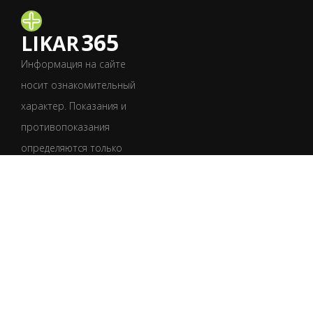
365
LIKAR
Информация на сайте
носит ознакомительный
характер. Показания и
противопоказания
определяются только
врачом после
обследования.
Обязательно
проконсультируйтесь
со специалистом.
УКР
РУС