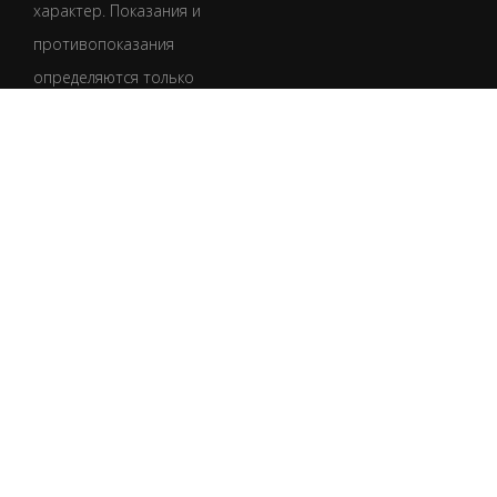
характер. Показания и
противопоказания
определяются только
врачом после
обследования.
Обязательно
проконсультируйтесь
со специалистом.
УКР
РУС
Пользовательское соглашение
Политика конфиденциальности
Политика в отношении файлов cookie
Правовая информация