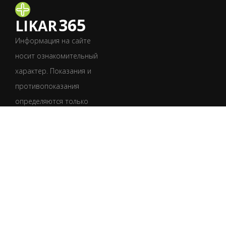
365
LIKAR
Информация на сайте
носит ознакомительный
характер. Показания и
противопоказания
определяются только
врачом после
обследования.
Обязательно
проконсультируйтесь
со специалистом.
УКР
РУС